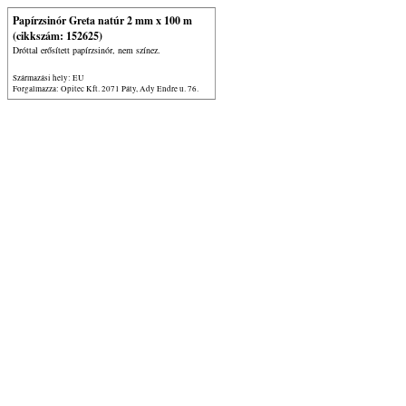
Papírzsinór Greta natúr 2 mm x 100 m
(cikkszám: 152625)
Dróttal erősített papírzsinór, nem színez.
Származási hely: EU
Forgalmazza: Opitec Kft. 2071 Páty, Ady Endre u. 76.