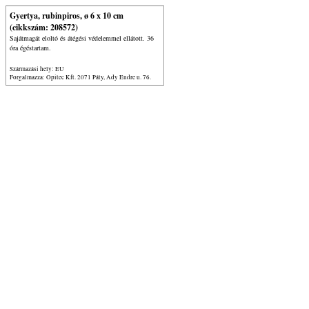
Gyertya, rubinpiros, ø 6 x 10 cm
(cikkszám: 208572)
Sajátmagát eloltó és átégési védelemmel ellátott. 36
óra égéstartam.
Származási hely: EU
Forgalmazza: Opitec Kft. 2071 Páty, Ady Endre u. 76.