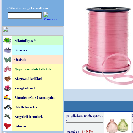
Cikkszám, vagy keresett szó
Főkatalógus *
Edények
Oázisok
Napi használati kellékek
Kiegészítő kellékek
Virágkötészet
Ajándékozás / Csomagolás
Üzletfelszerelés
Kegyeleti termékek
Esküvő