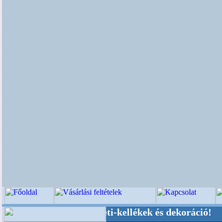
küvői-, Kegyeleti-kellékek és dekoráció! Oldalu