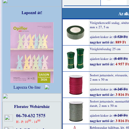
Lapozzd át!
Az alk
Virágtekercselő szalag, sötétz
mm x 27, 5 m
(1 520 Ft)
ajánlott kisker ár:
889 Ft
nagyker nettó ár:
Virágkötőszalag 25 cm
(8 455 Ft)
ajánlott kisker ár:
4 957 Ft
nagyker nettó ár:
Sodort juttazsinór, rózsaszín,
2 mm x 50 m
Lapozza On-line
(6 245 Ft)
ajánlott kisker ár:
3 816 Ft
nagyker nettó ár:
Sodort juttazsinór, mentazöld
Floratec Webáruház
darab, 2 mm x 50 m
06-70-632 7575
(6 245 Ft)
ajánlott kisker ár:
3 816 Ft
00
00
nagyker nettó ár:
H - P: 10
- 14
Reblonszalag hálóban, kb. 4