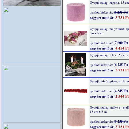
Gyapjúszalag, orgona, 15 cm
(6 235 Ft)
ajánlott kisker ár:
3 731 Ft
nagyker nettó ár:
Gyapjúszalag, mályva/rubinp
cm x 5 m
(7 600 Ft)
ajánlott kisker ár:
4 454 Ft
nagyker nettó ár:
Gyapjúszalag, fehér 15 cm x
(6 235 Ft)
ajánlott kisker ár:
3 731 Ft
nagyker nettó ár:
Gyapjú zsinór, piros, ø 10 
(4 345 Ft)
ajánlott kisker ár:
2 544 Ft
nagyker nettó ár:
Gyapjú szalag, mályva - melí
15 cm x 5 m
(6 235 Ft)
ajánlott kisker ár:
3 731 Ft
nagyker nettó ár: