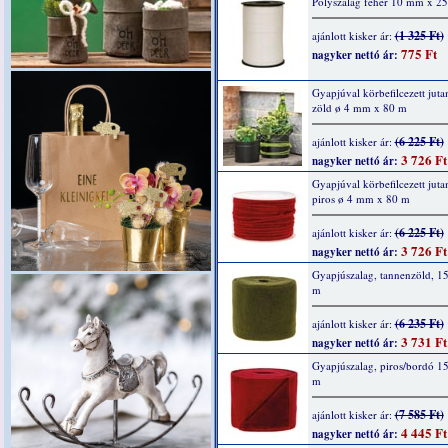
Polyszalag fehér 10 mm x 2
(1 325 Ft)
ajánlott kisker ár:
775 Ft
nagyker nettó ár:
Gyapjúval körbefilcezett jut
zöld ø 4 mm x 80 m
(6 225 Ft)
ajánlott kisker ár:
3 726 Ft
nagyker nettó ár:
Gyapjúval körbefilcezett jut
piros ø 4 mm x 80 m
(6 225 Ft)
ajánlott kisker ár:
3 726 Ft
nagyker nettó ár:
Gyapjúszalag, tannenzöld, 1
m
(6 235 Ft)
ajánlott kisker ár:
3 731 Ft
nagyker nettó ár:
Gyapjúszalag, piros/bordó 1
m
(7 585 Ft)
ajánlott kisker ár:
4 445 Ft
nagyker nettó ár: