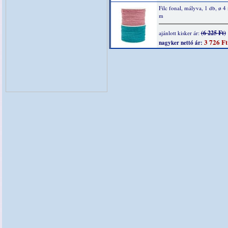
Filc fonal, mályva, 1 db, ø 
m
(6 225 Ft)
ajánlott kisker ár:
3 726 Ft
nagyker nettó ár: