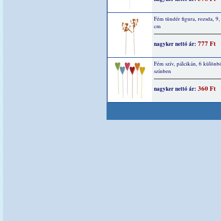
Fém tündér figura, rozsda, 9,
cm
777 Ft
nagyker nettó ár:
Fém szív, pálcikán, 6 különb
színben
360 Ft
nagyker nettó ár: