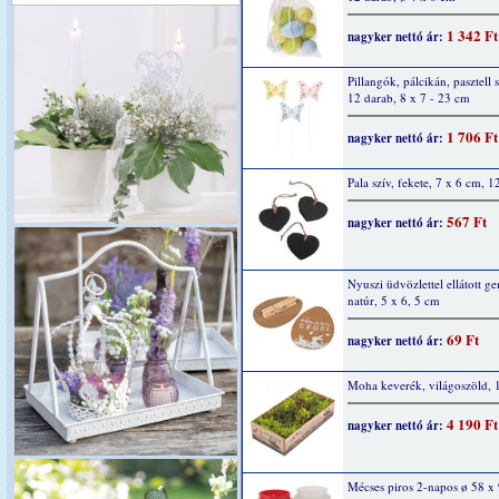
1 342 Ft
nagyker nettó ár:
Pillangók, pálcikán, pasztell 
12 darab, 8 x 7 - 23 cm
1 706 Ft
nagyker nettó ár:
Pala szív, fekete, 7 x 6 cm, 1
567 Ft
nagyker nettó ár:
Nyuszi üdvözlettel ellátott g
natúr, 5 x 6, 5 cm
69 Ft
nagyker nettó ár:
Moha keverék, világoszöld, 
4 190 Ft
nagyker nettó ár:
Mécses piros 2-napos ø 58 