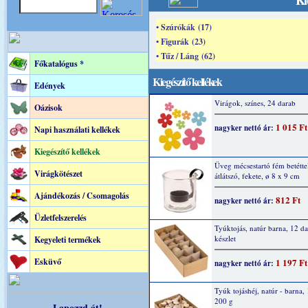
Ki
• Szúrókák (17)
• Figurák (23)
• Tűz / Láng (62)
Főkatalógus *
Kiegészítő kellékek
Edények
Virágok, színes, 24 darab
Oázisok
1 015 Ft
nagyker nettó ár:
Napi használati kellékek
Kiegészítő kellékek
Üveg mécsestartó fém betétte
Virágkötészet
átlátszó, fekete, ø 8 x 9 cm
Ajándékozás / Csomagolás
812 Ft
nagyker nettó ár:
Üzletfelszerelés
Tyúktojás, natúr barna, 12 d
készlet
Kegyeleti termékek
Esküvő
1 197 Ft
nagyker nettó ár:
Tyúk tojáshéj, natúr - barna, 
200 g
Lapozzd át!