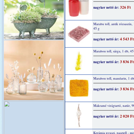
326 Ft
nagyker nettó ár:
Marabu toll, antik rózsaszín, 
45 g
4 543 Ft
nagyker nettó ár:
Marabou toll, sárga, 1 db, 45
3 836 Ft
nagyker nettó ár:
Marabou toll, mandarin, 1 db
3 836 Ft
nagyker nettó ár:
Makramé virágtartó, natúr, 
2 020 Ft
nagyker nettó ár:
Kerámia nyuszi, pasztell - mi