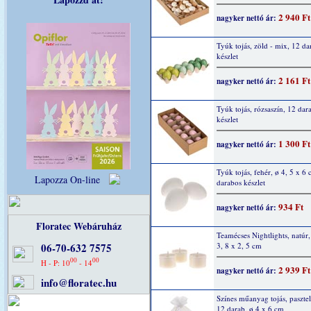
2 940 Ft
nagyker nettó ár:
Tyúk tojás, zöld - mix, 12 da
készlet
2 161 Ft
nagyker nettó ár:
Tyúk tojás, rózsaszín, 12 dar
készlet
1 300 Ft
nagyker nettó ár:
Tyúk tojás, fehér, ø 4, 5 x 6
Lapozza On-line
darabos készlet
934 Ft
nagyker nettó ár:
Floratec Webáruház
Teamécses Nightlights, natúr,
06-70-632 7575
3, 8 x 2, 5 cm
00
00
H - P: 10
- 14
2 939 Ft
nagyker nettó ár:
info@floratec.hu
Színes műanyag tojás, pasztel
12 darab, ø 4 x 6 cm