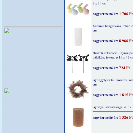
7 x 13 cm
1 706 Ft
nagyker nettó ár:
Kerámia hengerváza, fehér, 
cm
8 966 Ft
nagyker nettó ár:
Húsvéti dekoráció - nyuszipár
pálcikán, fekete, ø 15 x 42 
724 Ft
nagyker nettó ár:
Gyöngytyúk toll koszorú, nat
cm
1 815 Ft
nagyker nettó ár:
Gyertya, szaharasárga, ø 7 x
1 326 Ft
nagyker nettó ár: