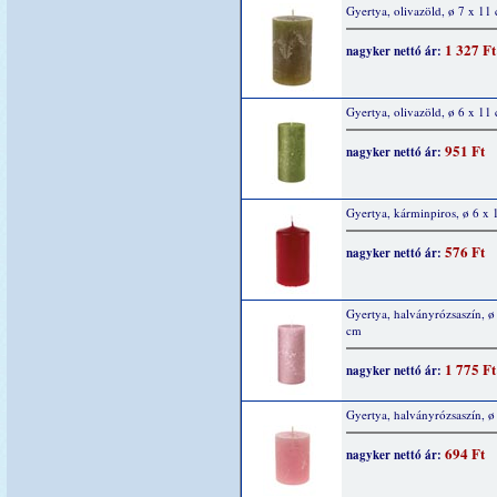
Gyertya, olivazöld, ø 7 x 11
1 327 Ft
nagyker nettó ár:
Gyertya, olivazöld, ø 6 x 11
951 Ft
nagyker nettó ár:
Gyertya, kárminpiros, ø 6 x
576 Ft
nagyker nettó ár:
Gyertya, halványrózsaszín, ø
cm
1 775 Ft
nagyker nettó ár:
Gyertya, halványrózsaszín, ø
694 Ft
nagyker nettó ár: