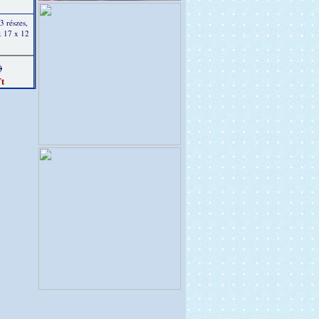
3 részes,
x 17 x 12
)
t