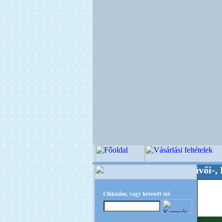
Minőségi Virágkötészeti-, Esküvői-, Kegyeleti
Cikkszám, vagy keresett szó