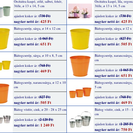
Orchidea kaspó, zöld, salbei, fehér,
Orchidea kaspó, lila, orgona
3féle, ø 13 x 14, 5 cm
3féle, ø 13 x 14, 5 cm
(730 Ft)
(730 Ft)
ajánlott kisker ár:
ajánlott kisker ár:
425 Ft
425 Ft
nagyker nettó ár:
nagyker nettó ár:
Bádogcserép, sárga, ø 14 x 12 cm
Bádogcserép, sárga, ø 12 x
(1 065 Ft)
(827 Ft)
ajánlott kisker ár:
ajánlott kisker ár:
651 Ft
505 Ft
nagyker nettó ár:
nagyker nettó ár:
Bádogcserép, sárga, ø 10 x 8, 5 cm
Bádogcserép, narancssárga,
cm
(768 Ft)
ajánlott kisker ár:
(1 065 Ft
ajánlott kisker ár:
469 Ft
nagyker nettó ár:
651 Ft
nagyker nettó ár:
Bádogcserép, narancssárga, ø 12 x 10
Bádogcserép, narancssárga, 
cm
5 cm
(827 Ft)
(768 Ft)
ajánlott kisker ár:
ajánlott kisker ár:
505 Ft
469 Ft
nagyker nettó ár:
nagyker nettó ár:
Bádog vödör, cink, ø 20 - 28 x 25 cm
Bádog vödör, cink, ø 15 - 1
cm
(2 120 Ft)
ajánlott kisker ár:
(1 285 Ft
ajánlott kisker ár:
1 240 Ft
nagyker nettó ár:
750 Ft
nagyker nettó ár: