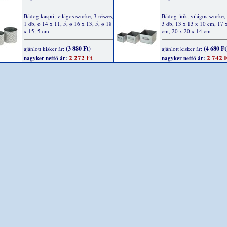
Bádog kaspó, világos szürke, 3 részes,
Bádog fiók, világos szürke, 
1 db, ø 14 x 11, 5, ø 16 x 13, 5, ø 18
3 db, 13 x 13 x 10 cm, 17 
x 15, 5 cm
cm, 20 x 20 x 14 cm
(3 880 Ft)
(4 680 Ft
ajánlott kisker ár:
ajánlott kisker ár:
2 272 Ft
2 742 F
nagyker nettó ár:
nagyker nettó ár: