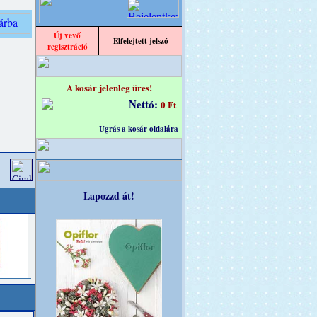
Új vevő
Elfelejtett jelszó
regisztráció
A kosár jelenleg üres!
Nettó:
0 Ft
Ugrás a kosár oldalára
Lapozzd át!