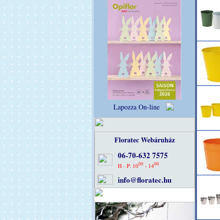
Lapozza On-line
Floratec Webáruház
06-70-632 7575
00
00
H - P: 10
- 14
info@floratec.hu