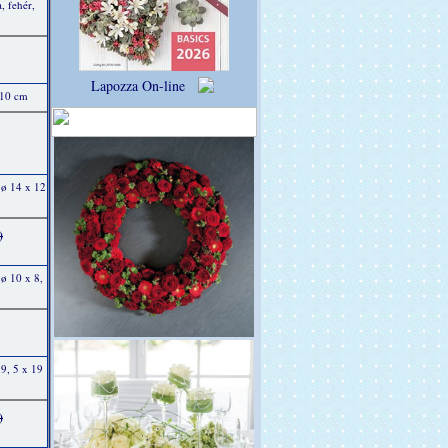
, fehér,
Lapozza On-line
 10 cm
 ø 14 x 12
)
ø 10 x 8,
9, 5 x 19
)