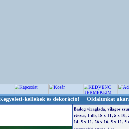
-kellékek és dekoráció! Oldalunkat akarattal ta
Bádog virágláda, világos szür
részes, 1 db, 18 x 11, 5 x 10, 
14, 5 x 11, 26 x 16, 5 x 11, 5
1
csomagolási egység:
cs