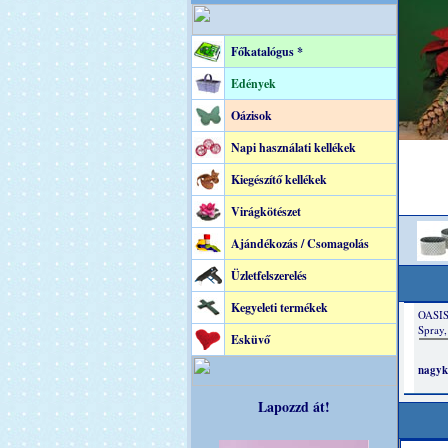
Főkatalógus *
Edények
Oázisok
Napi használati kellékek
Kiegészítő kellékek
Virágkötészet
Ajándékozás / Csomagolás
Üzletfelszerelés
Kegyeleti termékek
Esküvő
Lapozzd át!