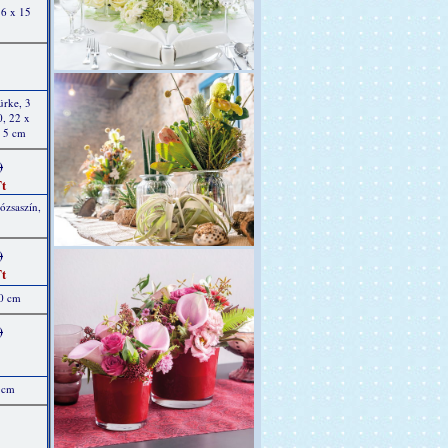
16 x 15
ürke, 3
0, 22 x
, 5 cm
)
t
ózsaszín,
)
t
10 cm
)
5 cm