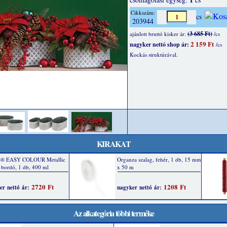
Cikkszám:
cs
203944
(3 685 Ft)
ajánlott bruttó kisker ár:
/cs
2 159 Ft
nagyker nettó shop ár:
/cs
Kockás struktúrával.
KIRAKAT
Az alkategória többi terméke