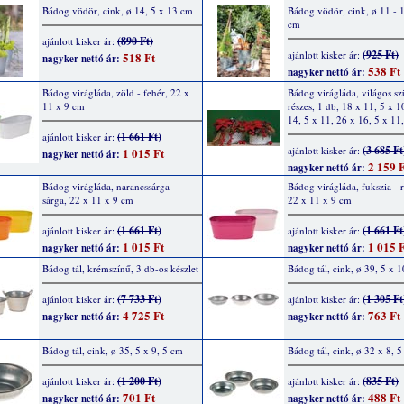
Bádog vödör, cink, ø 14, 5 x 13 cm
Bádog vödör, cink, ø 11 - 
cm
(890 Ft)
ajánlott kisker ár:
(925 Ft)
ajánlott kisker ár:
518 Ft
nagyker nettó ár:
538 Ft
nagyker nettó ár:
Bádog virágláda, zöld - fehér, 22 x
Bádog virágláda, világos sz
11 x 9 cm
részes, 1 db, 18 x 11, 5 x 1
14, 5 x 11, 26 x 16, 5 x 11
(1 661 Ft)
ajánlott kisker ár:
(3 685 Ft
ajánlott kisker ár:
1 015 Ft
nagyker nettó ár:
2 159 F
nagyker nettó ár:
Bádog virágláda, narancssárga -
Bádog virágláda, fukszia - r
sárga, 22 x 11 x 9 cm
22 x 11 x 9 cm
(1 661 Ft)
(1 661 Ft
ajánlott kisker ár:
ajánlott kisker ár:
1 015 Ft
1 015 F
nagyker nettó ár:
nagyker nettó ár:
Bádog tál, krémszínű, 3 db-os készlet
Bádog tál, cink, ø 39, 5 x 
(7 733 Ft)
(1 305 Ft
ajánlott kisker ár:
ajánlott kisker ár:
4 725 Ft
763 Ft
nagyker nettó ár:
nagyker nettó ár:
Bádog tál, cink, ø 35, 5 x 9, 5 cm
Bádog tál, cink, ø 32 x 8, 
(1 200 Ft)
(835 Ft)
ajánlott kisker ár:
ajánlott kisker ár:
701 Ft
488 Ft
nagyker nettó ár:
nagyker nettó ár: