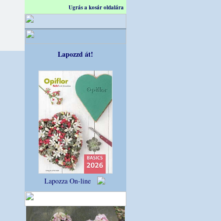
Ugrás a kosár oldalára
Lapozzd át!
Lapozza On-line