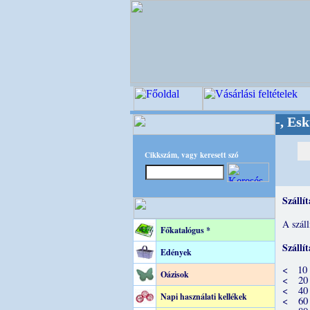
Minőségi Virágkötészeti-, Esküvői-,
Cikkszám, vagy keresett szó
Szállí
A száll
Főkatalógus *
Szállí
Edények
< 10
Oázisok
< 20 
< 40
Napi használati kellékek
< 60