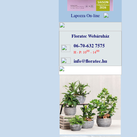
Lapozza On-line
Floratec Webáruház
06-70-632 7575
00
00
H - P: 10
- 14
info@floratec.hu