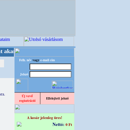
arattal tartjuk "Oldtimer/RETRO" designba!
Minő
Felh. név
vagy
e-mail cím
Jelszó
sra.
Új vevő
Elfelejtett jelszó
regisztráció
A kosár jelenleg üres!
Nettó:
0 Ft