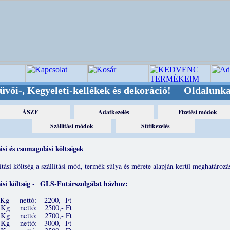
 Kegyeleti-kellékek és dekoráció! Oldalunkat ak
tási és csomagolási költségek
ítási költség a szállítási mód, termék súlya és mérete alapján kerül meghatározá
tási költség - GLS-Futárszolgálat házhoz:
 Kg nettó: 2200,- Ft
Kg nettó: 2500,- Ft
 Kg nettó: 2700,- Ft
 Kg nettó: 3000,- Ft