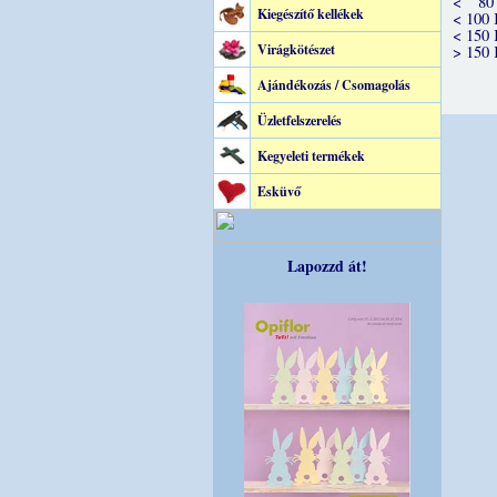
< 80
Kiegészítő kellékek
< 100
< 150
Virágkötészet
> 150
Ajándékozás / Csomagolás
Üzletfelszerelés
Kegyeleti termékek
Esküvő
Lapozzd át!