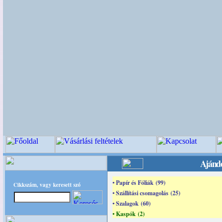
Ajándé
• Papír és Fóliák (99)
Cikkszám, vagy keresett szó
• Szállítási csomagolás (25)
• Szalagok (60)
• Kaspók (2)