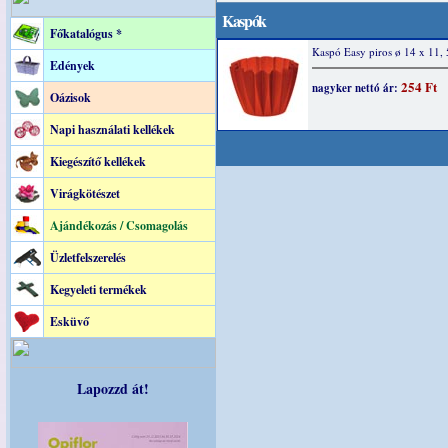
Kaspók
Főkatalógus *
Kaspó Easy piros ø 14 x 11,
Edények
254 Ft
nagyker nettó ár:
Oázisok
Napi használati kellékek
Kiegészítő kellékek
Virágkötészet
Ajándékozás / Csomagolás
Üzletfelszerelés
Kegyeleti termékek
Esküvő
Lapozzd át!