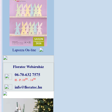
Lapozza On-line
Floratec Webáruház
06-70-632 7575
00
00
H - P: 10
- 14
info@floratec.hu