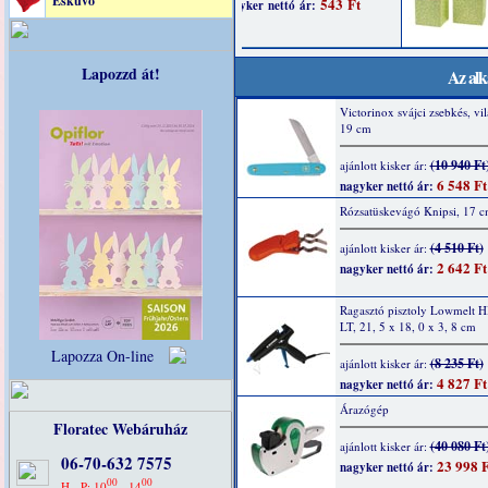
Esküvő
Lapozzd át!
Az alk
Victorinox svájci zsebkés, vi
19 cm
(10 940 Ft
ajánlott kisker ár:
6 548 Ft
nagyker nettó ár:
Rózsatüskevágó Knipsi, 17 
(4 510 Ft)
ajánlott kisker ár:
2 642 Ft
nagyker nettó ár:
Ragasztó pisztoly Lowmelt 
LT, 21, 5 x 18, 0 x 3, 8 cm
Lapozza On-line
(8 235 Ft)
ajánlott kisker ár:
4 827 Ft
nagyker nettó ár:
Árazógép
Floratec Webáruház
(40 080 Ft
ajánlott kisker ár:
06-70-632 7575
23 998 F
nagyker nettó ár:
00
00
H - P: 10
- 14