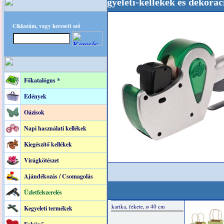
, Esküvői-, Kegyeleti-kellékek és dekoráció! Ol
Cikkszám, vagy keresett szó
Főkatalógus *
Edények
Oázisok
Napi használati kellékek
Kiegészítő kellékek
Virágkötészet
Ajándékozás / Csomagolás
Üzletfelszerelés
Kegyeleti termékek