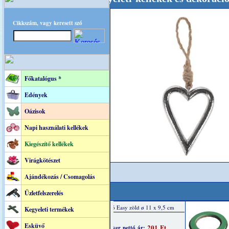
Cikkszám, vagy keresett szó
Főkatalógus *
Edények
Oázisok
Napi használati kellékek
Kiegészítő kellékek
Virágkötészet
Ajándékozás / Csomagolás
Üzletfelszerelés
Kegyeleti termékek
Esküvő