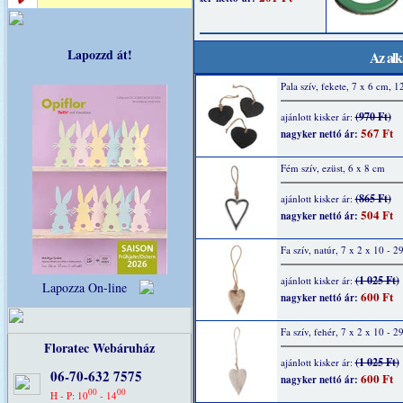
Lapozzd át!
Az alk
Pala szív, fekete, 7 x 6 cm, 1
(970 Ft)
ajánlott kisker ár:
567 Ft
nagyker nettó ár:
Fém szív, ezüst, 6 x 8 cm
(865 Ft)
ajánlott kisker ár:
504 Ft
nagyker nettó ár:
Fa szív, natúr, 7 x 2 x 10 - 2
(1 025 Ft)
ajánlott kisker ár:
Lapozza On-line
600 Ft
nagyker nettó ár:
Fa szív, fehér, 7 x 2 x 10 - 2
Floratec Webáruház
(1 025 Ft)
ajánlott kisker ár:
06-70-632 7575
600 Ft
nagyker nettó ár:
00
00
H - P: 10
- 14