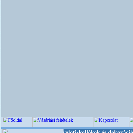
 Esküvői-, Kegyeleti-kellékek és dekoráció! Old