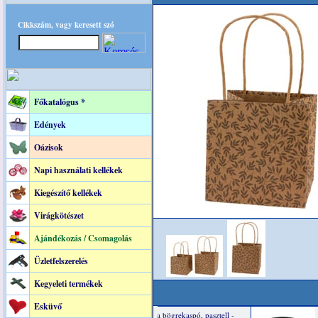
Cikkszám, vagy keresett szó
Főkatalógus *
Edények
Oázisok
Napi használati kellékek
Kiegészítő kellékek
Virágkötészet
Ajándékozás / Csomagolás
Üzletfelszerelés
Kegyeleti termékek
Esküvő