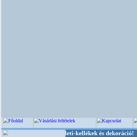
sküvői-, Kegyeleti-kellékek és dekoráció! Oldal