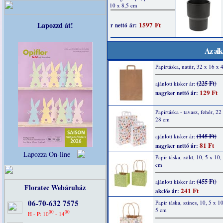
Lapozzd át!
Az alk
Papírtáska, natúr, 32 x 16 x 
(225 Ft)
ajánlott kisker ár:
129 Ft
nagyker nettó ár:
Papírtáska - tavasz, fehér, 22
28 cm
(145 Ft)
ajánlott kisker ár:
81 Ft
nagyker nettó ár:
Lapozza On-line
Papír táska, zöld, 10, 5 x 10,
cm
(455 Ft)
ajánlott kisker ár:
Floratec Webáruház
241 Ft
akciós ár:
06-70-632 7575
Papír táska, színes, 10, 5 x 10
5 cm
00
00
H - P: 10
- 14