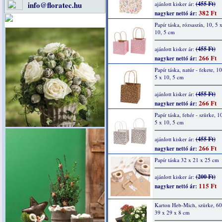
info@floratec.hu
(455 Ft)
ajánlott kisker ár:
382 Ft
nagyker nettó ár:
Papír táska, rózsaszín, 10, 5 
10, 5 cm
(455 Ft)
ajánlott kisker ár:
266 Ft
nagyker nettó ár:
Papír táska, natúr - fekete, 10
5 x 10, 5 cm
(455 Ft)
ajánlott kisker ár:
266 Ft
nagyker nettó ár:
Papír táska, fehér - szürke, 1
5 x 10, 5 cm
(455 Ft)
ajánlott kisker ár:
266 Ft
nagyker nettó ár:
Papír táska 32 x 21 x 25 cm
(200 Ft)
ajánlott kisker ár:
115 Ft
nagyker nettó ár:
Karton Heb-Mich, szürke, 6
39 x 29 x 8 cm