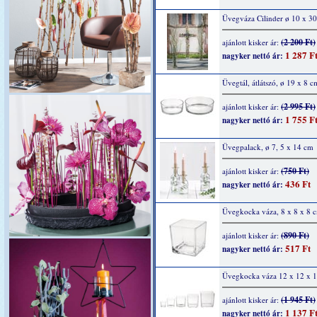
Üvegváza Cilinder ø 10 x 3
(2 200 Ft)
ajánlott kisker ár:
1 287 F
nagyker nettó ár:
Üvegtál, átlátszó, ø 19 x 8 c
(2 995 Ft)
ajánlott kisker ár:
1 755 F
nagyker nettó ár:
Üvegpalack, ø 7, 5 x 14 cm
(750 Ft)
ajánlott kisker ár:
436 Ft
nagyker nettó ár:
Üvegkocka váza, 8 x 8 x 8 
(890 Ft)
ajánlott kisker ár:
517 Ft
nagyker nettó ár:
Üvegkocka váza 12 x 12 x 
(1 945 Ft)
ajánlott kisker ár:
1 137 F
nagyker nettó ár: