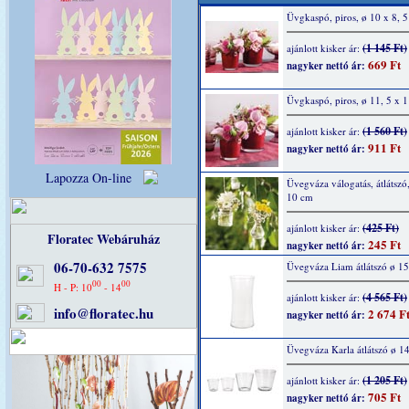
Üvgkaspó, piros, ø 10 x 8, 
(1 145 Ft)
ajánlott kisker ár:
669 Ft
nagyker nettó ár:
Üvgkaspó, piros, ø 11, 5 x 
(1 560 Ft)
ajánlott kisker ár:
911 Ft
nagyker nettó ár:
Lapozza On-line
Üvegváza válogatás, átlátszó,
10 cm
(425 Ft)
ajánlott kisker ár:
Floratec Webáruház
245 Ft
nagyker nettó ár:
06-70-632 7575
Üvegváza Liam átlátszó ø 1
00
00
H - P: 10
- 14
(4 565 Ft)
ajánlott kisker ár:
info@floratec.hu
2 674 F
nagyker nettó ár:
Üvegváza Karla átlátszó ø 1
(1 205 Ft)
ajánlott kisker ár:
705 Ft
nagyker nettó ár: