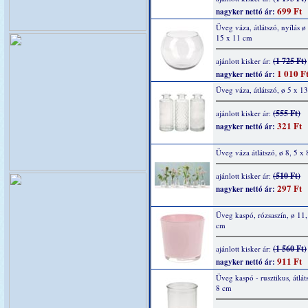
699 Ft
nagyker nettó ár:
Üveg váza, átlátszó, nyílás ø
15 x 11 cm
(1 725 Ft)
ajánlott kisker ár:
1 010 F
nagyker nettó ár:
Üveg váza, átlátszó, ø 5 x 1
(555 Ft)
ajánlott kisker ár:
321 Ft
nagyker nettó ár:
Üveg váza átlátszó, ø 8, 5 x 
(510 Ft)
ajánlott kisker ár:
297 Ft
nagyker nettó ár:
Üveg kaspó, rózsaszín, ø 11,
cm
(1 560 Ft)
ajánlott kisker ár:
911 Ft
nagyker nettó ár:
Üveg kaspó - rusztikus, átlát
8 cm