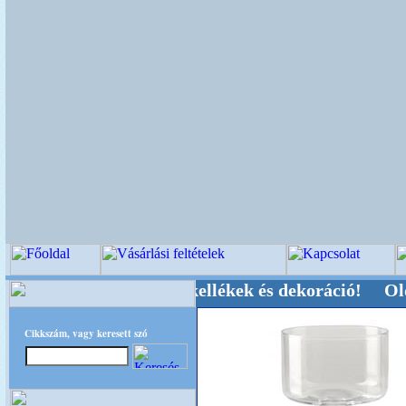
ői-, Kegyeleti-kellékek és dekoráció! Oldalunka
Cikkszám, vagy keresett szó