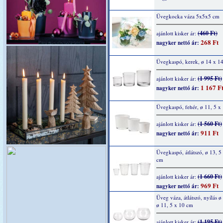
Üvegkocka váza 5x5x5 cm
(460 Ft)
ajánlott kisker ár:
268 Ft
nagyker nettó ár:
Üvegkaspó, kerek, ø 14 x 1
(1 995 Ft)
ajánlott kisker ár:
1 167 F
nagyker nettó ár:
Üvegkaspó, fehér, ø 11, 5 x
(1 560 Ft)
ajánlott kisker ár:
911 Ft
nagyker nettó ár:
Üvegkaspó, átlátszó, ø 13, 5
cm
(1 660 Ft)
ajánlott kisker ár:
969 Ft
nagyker nettó ár:
Üveg váza, átlátszó, nyílás ø
ø 11, 5 x 10 cm
(1 195 Ft)
ajánlott kisker ár: