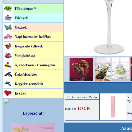
Főkatalógus *
Edények
Oázisok
Napi használati kellékek
Kiegészítő kellékek
Virágkötészet
Ajándékozás / Csomagolás
Üzletfelszerelés
Kegyeleti termékek
Esküvő
Lapozzd át!
Az alk