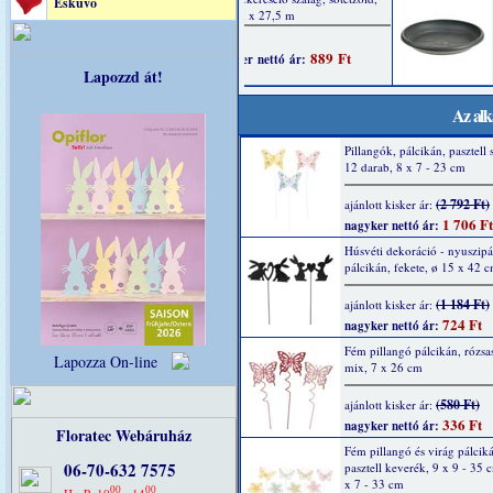
Esküvő
Lapozzd át!
Az alk
Pillangók, pálcikán, pasztell 
12 darab, 8 x 7 - 23 cm
(2 792 Ft)
ajánlott kisker ár:
1 706 Ft
nagyker nettó ár:
Húsvéti dekoráció - nyuszipá
pálcikán, fekete, ø 15 x 42 
(1 184 Ft)
ajánlott kisker ár:
724 Ft
nagyker nettó ár:
Fém pillangó pálcikán, rózsas
Lapozza On-line
mix, 7 x 26 cm
(580 Ft)
ajánlott kisker ár:
336 Ft
nagyker nettó ár:
Floratec Webáruház
Fém pillangó és virág pálcik
06-70-632 7575
pasztell keverék, 9 x 9 - 35 
x 7 - 33 cm
00
00