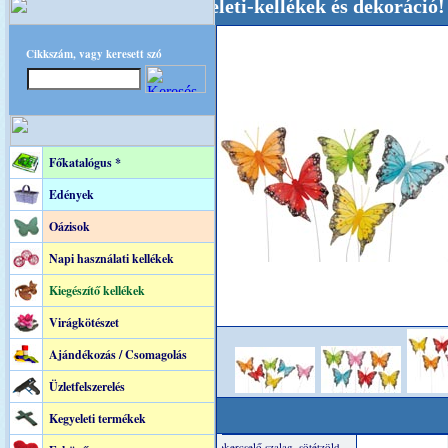
Esküvői-, Kegyeleti-kellékek és dekoráció! Olda
Cikkszám, vagy keresett szó
Főkatalógus *
Edények
Oázisok
Napi használati kellékek
Kiegészítő kellékek
Virágkötészet
Ajándékozás / Csomagolás
Üzletfelszerelés
Kegyeleti termékek