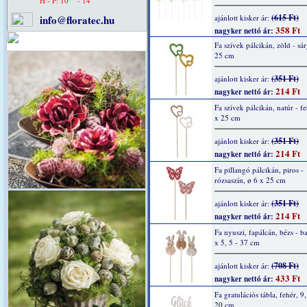
H - P: 10
- 14
(615 Ft)
info@floratec.hu
ajánlott kisker ár:
358 Ft
nagyker nettó ár:
Fa szívek pálcikán, zöld - sár
25 cm
(351 Ft)
ajánlott kisker ár:
214 Ft
nagyker nettó ár:
Fa szívek pálcikán, natúr - fe
x 25 cm
(351 Ft)
ajánlott kisker ár:
214 Ft
nagyker nettó ár:
Fa pillangó pálcikán, piros -
rózsaszín, ø 6 x 25 cm
(351 Ft)
ajánlott kisker ár:
214 Ft
nagyker nettó ár:
Fa nyuszi, fapálcán, bézs - b
x 5, 5 - 37 cm
(708 Ft)
ajánlott kisker ár:
433 Ft
nagyker nettó ár:
Fa gratulációs tábla, fehér, 9,
20 cm