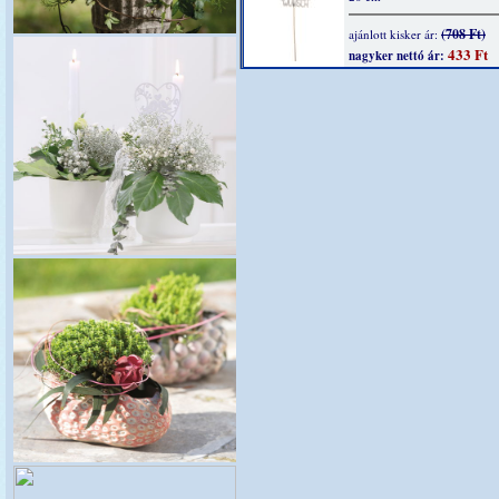
(708 Ft)
ajánlott kisker ár:
433 Ft
nagyker nettó ár: