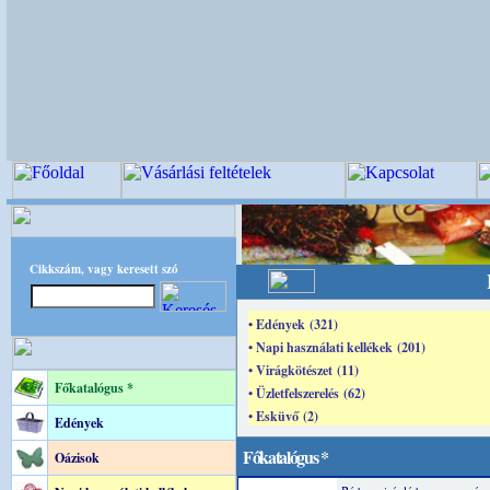
Cikkszám, vagy keresett szó
• Edények (321)
• Napi használati kellékek (201)
• Virágkötészet (11)
Főkatalógus *
• Üzletfelszerelés (62)
• Esküvő (2)
Edények
Főkatalógus *
Oázisok