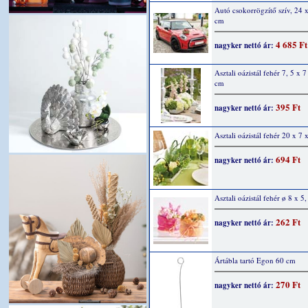
Autó csokorrögzítő szív, 24 
cm
4 685 Ft
nagyker nettó ár:
Asztali oázistál fehér 7, 5 x 7
cm
395 Ft
nagyker nettó ár:
Asztali oázistál fehér 20 x 7 
694 Ft
nagyker nettó ár:
Asztali oázistál fehér ø 8 x 5
262 Ft
nagyker nettó ár:
Ártábla tartó Egon 60 cm
270 Ft
nagyker nettó ár: