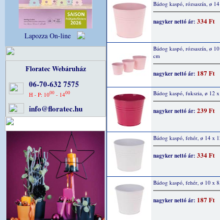
Bádog kaspó, rózsaszín, ø 1
334 Ft
nagyker nettó ár:
Lapozza On-line
Bádog kaspó, rózsaszín, ø 10
cm
Floratec Webáruház
187 Ft
nagyker nettó ár:
06-70-632 7575
00
00
Bádog kaspó, fukszia, ø 12 
H - P: 10
- 14
info@floratec.hu
239 Ft
nagyker nettó ár:
Bádog kaspó, fehér, ø 14 x 
334 Ft
nagyker nettó ár:
Bádog kaspó, fehér, ø 10 x 8
187 Ft
nagyker nettó ár: