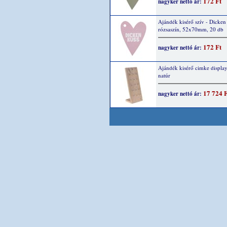
172 Ft
nagyker nettó ár:
Ajándék kisérő szív - Dicken
rózsaszín, 52x70mm, 20 db
172 Ft
nagyker nettó ár:
Ajándék kisérő cimke display
natúr
17 724 
nagyker nettó ár: