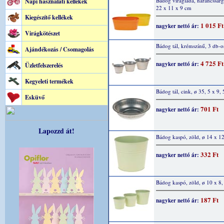
Bádog virágláda, narancssárga
Napi használati kellékek
22 x 11 x 9 cm
Kiegészítő kellékek
1 015 Ft
nagyker nettó ár:
Virágkötészet
Bádog tál, krémszínű, 3 db-os
Ajándékozás / Csomagolás
4 725 Ft
nagyker nettó ár:
Üzletfelszerelés
Kegyeleti termékek
Bádog tál, cink, ø 35, 5 x 9,
Esküvő
701 Ft
nagyker nettó ár:
Lapozzd át!
Bádog kaspó, zöld, ø 14 x 1
332 Ft
nagyker nettó ár:
Bádog kaspó, zöld, ø 10 x 8,
187 Ft
nagyker nettó ár: