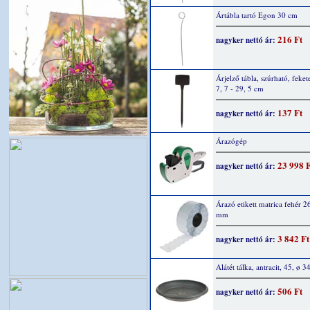
Ártábla tartó Egon 30 cm
216 Ft
nagyker nettó ár:
Árjelző tábla, szúrható, fekete
7, 7 - 29, 5 cm
137 Ft
nagyker nettó ár:
Árazógép
23 998 
nagyker nettó ár:
Árazó etikett matrica fehér 2
mm
3 842 Ft
nagyker nettó ár:
Alátét tálka, antracit, 45, ø 
506 Ft
nagyker nettó ár: