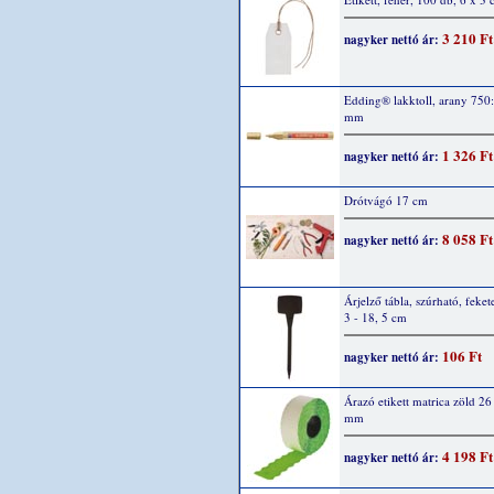
3 210 Ft
nagyker nettó ár:
Edding® lakktoll, arany 750:
mm
1 326 Ft
nagyker nettó ár:
Drótvágó 17 cm
8 058 Ft
nagyker nettó ár:
Árjelző tábla, szúrható, fekete
3 - 18, 5 cm
106 Ft
nagyker nettó ár:
Árazó etikett matrica zöld 26
mm
4 198 Ft
nagyker nettó ár: