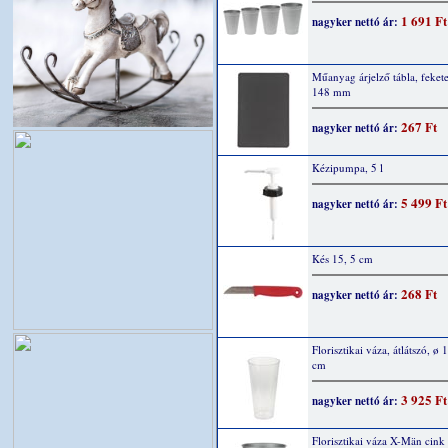
1 691 Ft
nagyker nettó ár:
Műanyag árjelző tábla, feket
148 mm
267 Ft
nagyker nettó ár:
Kézipumpa, 5 l
5 499 Ft
nagyker nettó ár:
Kés 15, 5 cm
268 Ft
nagyker nettó ár:
Florisztikai váza, átlátszó, ø 
cm
3 925 Ft
nagyker nettó ár:
Florisztikai váza X-Män cink