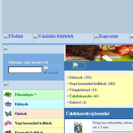
Cikkszám, vagy keresett szó
• Edények (321)
• Napi használati kellékek (202)
• Virágkötészet (11)
Főkatalógus *
• Üzletfelszerelés (61)
• Esküvő (2)
Edények
Üzletfelszerelés új termékei
Oázisok
Virágváza felírattábla, fekete
Napi használati kellékek
cm x 3 mm
Kiegészítő kellékek