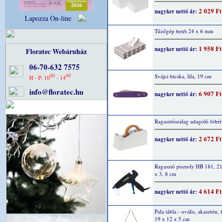
2 029 Ft
nagyker nettó ár:
Lapozza On-line
Tűzőgép betét 24 x 6 mm
1 958 Ft
nagyker nettó ár:
Floratec Webáruház
06-70-632 7575
00
00
Svájci bicska, lila, 19 cm
H - P: 10
- 14
info@floratec.hu
6 907 Ft
nagyker nettó ár:
Ragasztószalag adagoló fehér
2 672 Ft
nagyker nettó ár:
Ragasztó pisztoly HB 181, 21
x 3, 8 cm
4 614 Ft
nagyker nettó ár:
Pala tábla - ovális, akasztón, 
19 x 12 x 5 cm