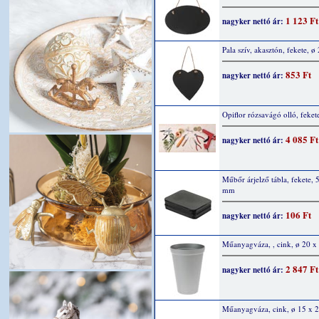
1 123 Ft
nagyker nettó ár:
Pala szív, akasztón, fekete, ø
853 Ft
nagyker nettó ár:
Opiflor rózsavágó olló, feket
4 085 Ft
nagyker nettó ár:
Műbőr árjelző tábla, fekete, 
mm
106 Ft
nagyker nettó ár:
Műanyagváza, , cink, ø 20 x
2 847 Ft
nagyker nettó ár:
Műanyagváza, cink, ø 15 x 