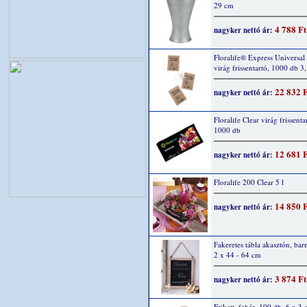
29 cm
4 788 Ft
nagyker nettó ár:
Floralife® Express Universal
virág frissentartó, 1000 db 3,
22 832 
nagyker nettó ár:
Floralife Clear virág frissenta
1000 db
12 681 
nagyker nettó ár:
Floralife 200 Clear 5 l
14 850 
nagyker nettó ár:
Fakeretes tábla akasztón, bar
2 x 44 - 64 cm
3 874 Ft
nagyker nettó ár:
Etikett, fehér, 100 db, 6 x 3