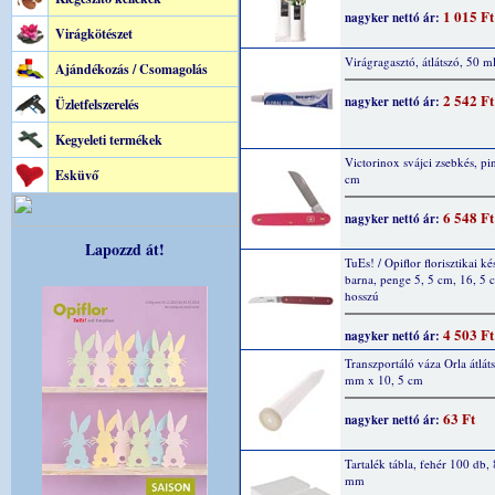
1 015 Ft
nagyker nettó ár:
Virágkötészet
Virágragasztó, átlátszó, 50 m
Ajándékozás / Csomagolás
2 542 Ft
nagyker nettó ár:
Üzletfelszerelés
Kegyeleti termékek
Victorinox svájci zsebkés, pi
Esküvő
cm
6 548 Ft
nagyker nettó ár:
Lapozzd át!
TuEs! / Opiflor florisztikai kés
barna, penge 5, 5 cm, 16, 5 
hosszú
4 503 Ft
nagyker nettó ár:
Transzportáló váza Orla átlát
mm x 10, 5 cm
63 Ft
nagyker nettó ár:
Tartalék tábla, fehér 100 db,
mm