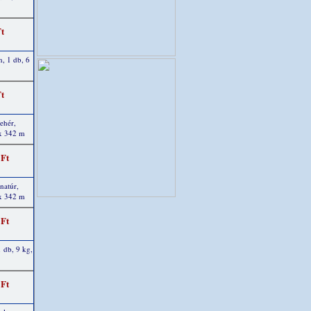
Ft
n, 1 db, 6
Ft
ehér,
 x 342 m
 Ft
natúr,
 x 342 m
 Ft
 db, 9 kg,
 Ft