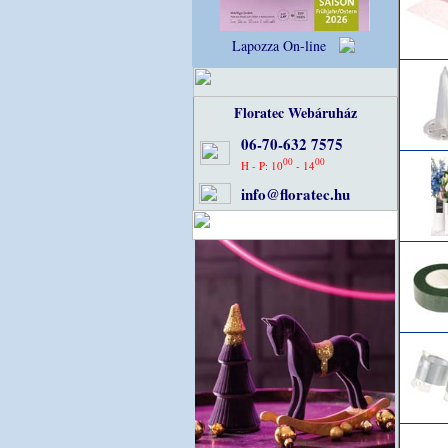
Lapozza On-line
Floratec Webáruház
06-70-632 7575
00
00
H - P: 10
- 14
info@floratec.hu