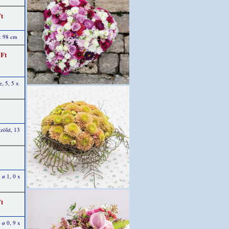
Ft
 98 cm
 Ft
e, 5, 5 x
tzöld, 13
 ø 1, 0 x
Ft
 ø 0, 9 x