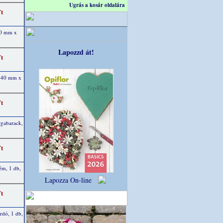
Ugrás a kosár oldalára
Ft
40 mm x
Lapozzd át!
Ft
, 40 mm x
Ft
rgabarack,
Ft
ém, 1 db,
Lapozza On-line
Ft
rdó, 1 db,