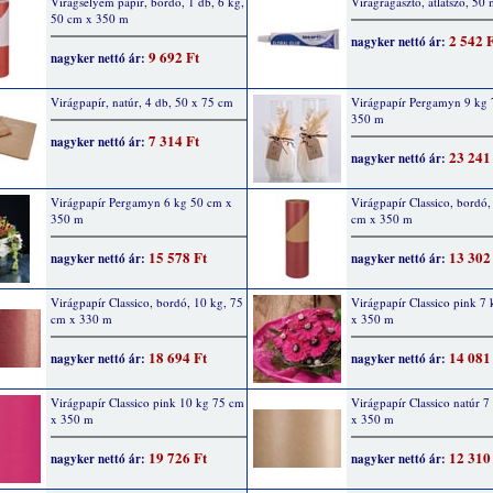
Virágselyem papír, bordó, 1 db, 6 kg,
Virágragasztó, átlátszó, 50 
50 cm x 350 m
2 542 
nagyker nettó ár:
9 692 Ft
nagyker nettó ár:
Virágpapír, natúr, 4 db, 50 x 75 cm
Virágpapír Pergamyn 9 kg 
350 m
7 314 Ft
nagyker nettó ár:
23 241
nagyker nettó ár:
Virágpapír Pergamyn 6 kg 50 cm x
Virágpapír Classico, bordó,
350 m
cm x 350 m
15 578 Ft
13 302
nagyker nettó ár:
nagyker nettó ár:
Virágpapír Classico, bordó, 10 kg, 75
Virágpapír Classico pink 7
cm x 330 m
x 350 m
18 694 Ft
14 081
nagyker nettó ár:
nagyker nettó ár:
Virágpapír Classico pink 10 kg 75 cm
Virágpapír Classico natúr 
x 350 m
x 350 m
19 726 Ft
12 310
nagyker nettó ár:
nagyker nettó ár: