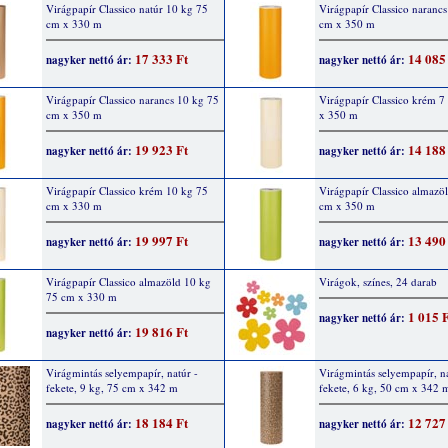
Virágpapír Classico natúr 10 kg 75
Virágpapír Classico narancs
cm x 330 m
cm x 350 m
17 333 Ft
14 085
nagyker nettó ár:
nagyker nettó ár:
Virágpapír Classico narancs 10 kg 75
Virágpapír Classico krém 7
cm x 350 m
x 350 m
19 923 Ft
14 188
nagyker nettó ár:
nagyker nettó ár:
Virágpapír Classico krém 10 kg 75
Virágpapír Classico almazö
cm x 330 m
cm x 350 m
19 997 Ft
13 490
nagyker nettó ár:
nagyker nettó ár:
Virágpapír Classico almazöld 10 kg
Virágok, színes, 24 darab
75 cm x 330 m
1 015 
nagyker nettó ár:
19 816 Ft
nagyker nettó ár:
Virágmintás selyempapír, natúr -
Virágmintás selyempapír, na
fekete, 9 kg, 75 cm x 342 m
fekete, 6 kg, 50 cm x 342 
18 184 Ft
12 727
nagyker nettó ár:
nagyker nettó ár: