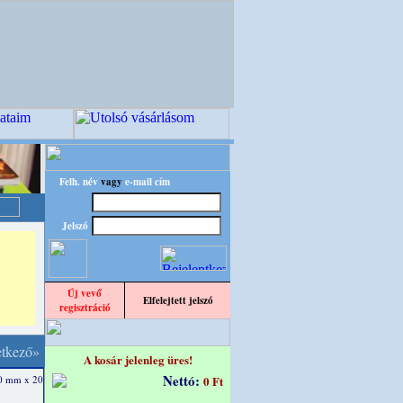
Felh. név
vagy
e-mail cím
Jelszó
Új vevő
Elfelejtett jelszó
regisztráció
etkező»
A kosár jelenleg üres!
Nettó:
40 mm x 20
0 Ft