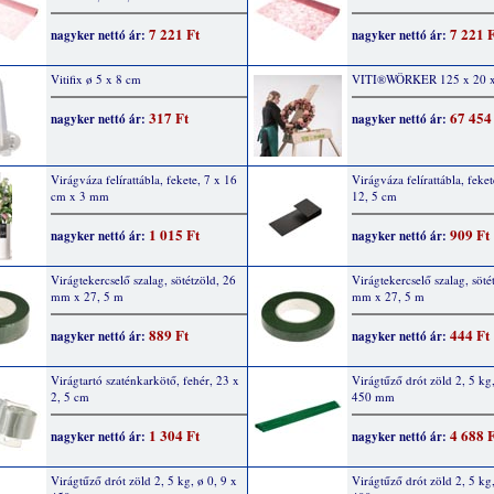
7 221 Ft
7 221 
nagyker nettó ár:
nagyker nettó ár:
Vitifix ø 5 x 8 cm
VITI®WÖRKER 125 x 20 x
317 Ft
67 454
nagyker nettó ár:
nagyker nettó ár:
Virágváza felírattábla, fekete, 7 x 16
Virágváza felírattábla, feket
cm x 3 mm
12, 5 cm
1 015 Ft
909 Ft
nagyker nettó ár:
nagyker nettó ár:
Virágtekercselő szalag, sötétzöld, 26
Virágtekercselő szalag, söté
mm x 27, 5 m
mm x 27, 5 m
889 Ft
444 Ft
nagyker nettó ár:
nagyker nettó ár:
Virágtartó szaténkarkötő, fehér, 23 x
Virágtűző drót zöld 2, 5 kg,
2, 5 cm
450 mm
1 304 Ft
4 688 
nagyker nettó ár:
nagyker nettó ár:
Virágtűző drót zöld 2, 5 kg, ø 0, 9 x
Virágtűző drót zöld 2, 5 kg,