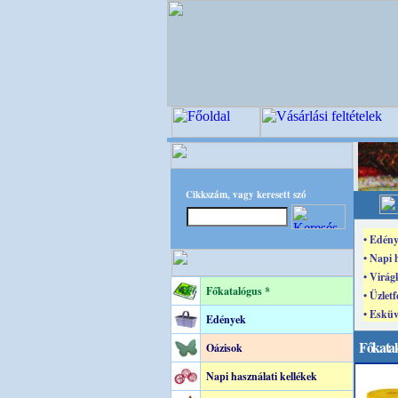
Cikkszám, vagy keresett szó
• Edény
• Napi 
• Virág
Főkatalógus *
• Üzletf
• Esküv
Edények
Főkatal
Oázisok
Napi használati kellékek