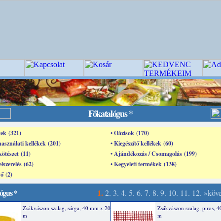
Főkatalógus *
ek (321)
• Oázisok (170)
használati kellékek (201)
• Kiegészítő kellékek (60)
kötészet (11)
• Ajándékozás / Csomagolás (199)
elszerelés (62)
• Kegyeleti termékek (138)
ő (2)
ógus *
1.
2.
3.
4.
5.
6.
7.
8.
9.
10.
11.
12.
»köv
Zsákvászon szalag, sárga, 40 mm x 20
Zsákvászon szalag, piros, 
m
m