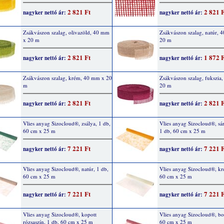
2 821 Ft
2 821 
nagyker nettó ár:
nagyker nettó ár:
Zsákvászon szalag, olivazöld, 40 mm
Zsákvászon szalag, natúr, 
x 20 m
20 m
2 821 Ft
1 872 
nagyker nettó ár:
nagyker nettó ár:
Zsákvászon szalag, krém, 40 mm x 20
Zsákvászon szalag, fukszia
m
20 m
2 821 Ft
2 821 
nagyker nettó ár:
nagyker nettó ár:
Vlies anyag Sizocloud®, zsálya, 1 db,
Vlies anyag Sizocloud®, sá
60 cm x 25 m
1 db, 60 cm x 25 m
7 221 Ft
7 221 
nagyker nettó ár:
nagyker nettó ár:
Vlies anyag Sizocloud®, natúr, 1 db,
Vlies anyag Sizocloud®, kr
60 cm x 25 m
60 cm x 25 m
7 221 Ft
7 221 
nagyker nettó ár:
nagyker nettó ár:
Vlies anyag Sizocloud®, kopott
Vlies anyag Sizocloud®, bo
rózsaszín, 1 db, 60 cm x 25 m
60 cm x 25 m