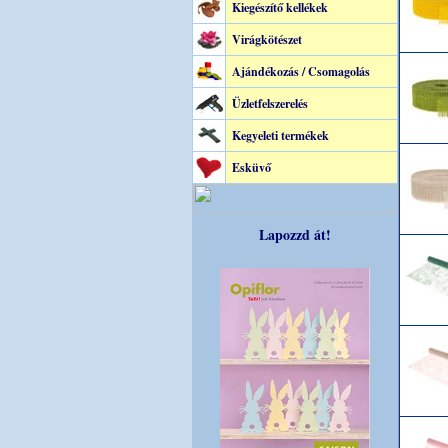
Kiegészítő kellékek
Virágkötészet
Ajándékozás / Csomagolás
Üzletfelszerelés
Kegyeleti termékek
Esküvő
Lapozzd át!