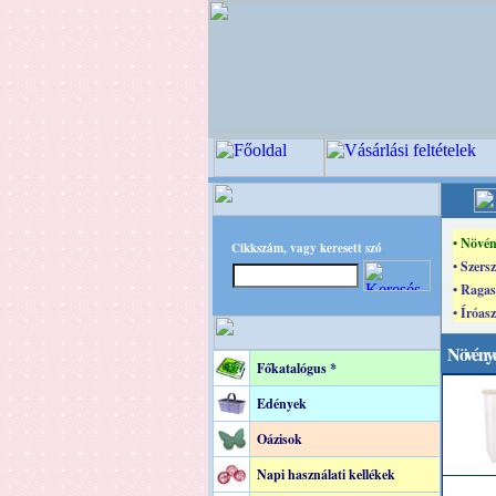
• Növén
Cikkszám, vagy keresett szó
• Szers
• Ragas
• Íróasz
Növénye
Főkatalógus *
Edények
Oázisok
Napi használati kellékek