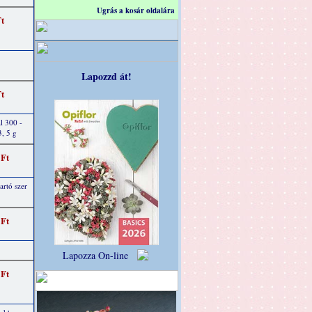
Ugrás a kosár oldalára
Ft
Lapozzd át!
Ft
l 300 -
3, 5 g
 Ft
tartó szer
 Ft
Lapozza On-line
 Ft