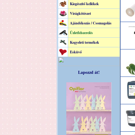
Kiegészítő kellékek
Virágkötészet
Ajándékozás / Csomagolás
Üzletfelszerelés
Kegyeleti termékek
Esküvő
Lapozzd át!