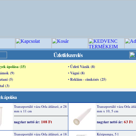
Üzletfelszerelés
yek ápolása (15)
• Üzleti Vázák (8)
zámok (9)
• Vágni (8)
ztani (5)
• Reklám - cimkézés (25)
tal (3)
k ápolása
Transzportáló váza Orla átlátszó, ø 28
Transzportáló váza Orla átlá
mm x 11 cm
mm x 10, 5 cm
108 Ft
63 Ft
nagyker nettó ár:
nagyker nettó ár:
Transzportáló váza Orla átlátszó, ø 18
Kézipumpa, 5 l