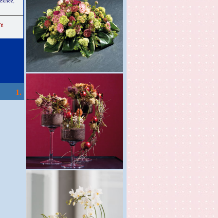
ekhez,
Ft
1.