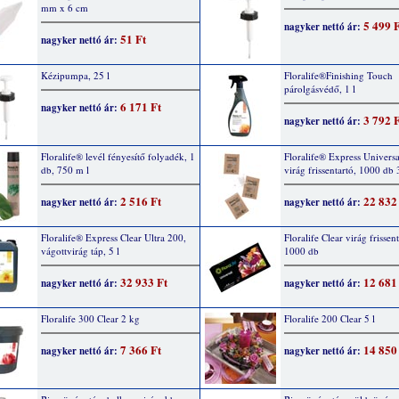
mm x 6 cm
5 499 
nagyker nettó ár:
51 Ft
nagyker nettó ár:
Kézipumpa, 25 l
Floralife®Finishing Touch
párolgásvédő, 1 l
6 171 Ft
nagyker nettó ár:
3 792 
nagyker nettó ár:
Floralife® levél fényesítő folyadék, 1
Floralife® Express Universa
db, 750 m l
virág frissentartó, 1000 db 
2 516 Ft
22 832
nagyker nettó ár:
nagyker nettó ár:
Floralife® Express Clear Ultra 200,
Floralife Clear virág frissen
vágottvirág táp, 5 l
1000 db
32 933 Ft
12 681
nagyker nettó ár:
nagyker nettó ár:
Floralife 300 Clear 2 kg
Floralife 200 Clear 5 l
7 366 Ft
14 850
nagyker nettó ár:
nagyker nettó ár: