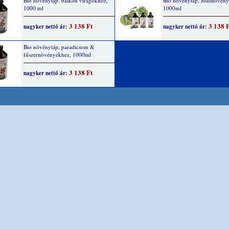
Bio növénytáp. balkon virágokhoz,
Bio növénytáp, zöldnövény
1000 ml
1000ml
3 138 Ft
3 138 
nagyker nettó ár:
nagyker nettó ár:
Bio növénytáp, paradicsom &
fűszernövényekhez, 1000ml
3 138 Ft
nagyker nettó ár: