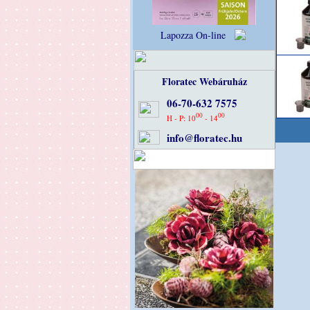
Lapozza On-line
Floratec Webáruház
06-70-632 7575
00
00
H - P: 10
- 14
info@floratec.hu