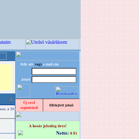
Felh. név
vagy
e-mail cím
Jelszó
1.
Új vevő
Elfelejtett jelszó
regisztráció
tszó, ø 20
A kosár jelenleg üres!
Nettó:
0 Ft