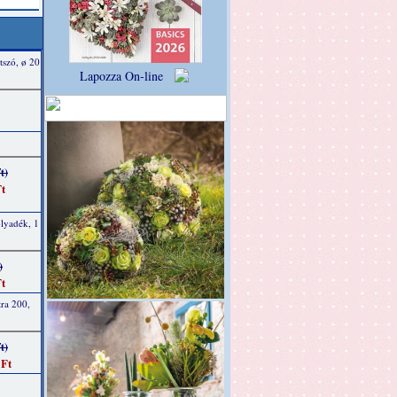
tszó, ø 20
Lapozza On-line
t)
t
olyadék, 1
)
t
tra 200,
t)
 Ft