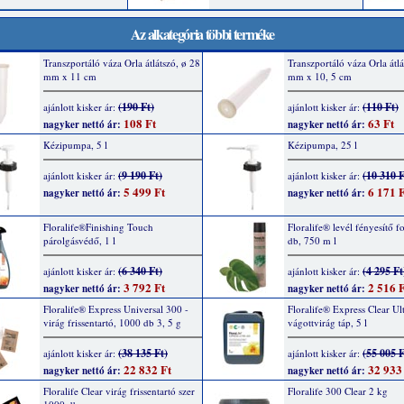
Az alkategória többi terméke
Transzportáló váza Orla átlátszó, ø 28
Transzportáló váza Orla átlá
mm x 11 cm
mm x 10, 5 cm
(190 Ft)
(110 Ft)
ajánlott kisker ár:
ajánlott kisker ár:
108 Ft
63 Ft
nagyker nettó ár:
nagyker nettó ár:
Kézipumpa, 5 l
Kézipumpa, 25 l
(9 190 Ft)
(10 310 F
ajánlott kisker ár:
ajánlott kisker ár:
5 499 Ft
6 171 F
nagyker nettó ár:
nagyker nettó ár:
Floralife®Finishing Touch
Floralife® levél fényesítő f
párolgásvédő, 1 l
db, 750 m l
(6 340 Ft)
(4 295 Ft
ajánlott kisker ár:
ajánlott kisker ár:
3 792 Ft
2 516 F
nagyker nettó ár:
nagyker nettó ár:
Floralife® Express Universal 300 -
Floralife® Express Clear Ul
virág frissentartó, 1000 db 3, 5 g
vágottvirág táp, 5 l
(38 135 Ft)
(55 005 F
ajánlott kisker ár:
ajánlott kisker ár:
22 832 Ft
32 933
nagyker nettó ár:
nagyker nettó ár:
Floralife Clear virág frissentartó szer
Floralife 300 Clear 2 kg