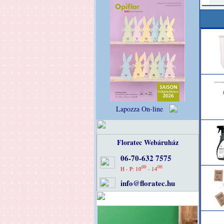
Lapozza On-line
Floratec Webáruház
06-70-632 7575
00
00
H - P: 10
- 14
info@floratec.hu