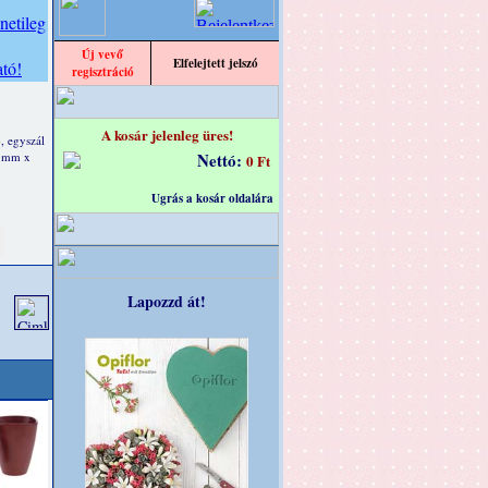
Új vevő
Elfelejtett jelszó
regisztráció
A kosár jelenleg üres!
, egyszál
0 mm x
Nettó:
0 Ft
Ugrás a kosár oldalára
Lapozzd át!