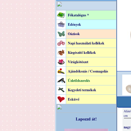
Főkatalógus *
Edények
Oázisok
Napi használati kellékek
Kiegészítő kellékek
Virágkötészet
Ajándékozás / Csomagolás
Üzletfelszerelés
Kegyeleti termékek
Esküvő
Lapozzd át!