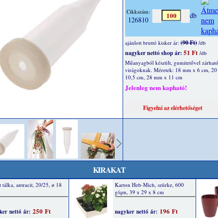
Cikkszám:
db
126810
(90 Ft)
ajánlott bruttó kisker ár:
/db
51 Ft
nagyker nettó shop ár:
/db
Műanyagból készült, gumitetővel zárható
virágoknak. Méretek: 18 mm x 6 cm, 2
10,5 cm, 28 mm x 11 cm
Jelenleg nem kapható!
KIRAKAT