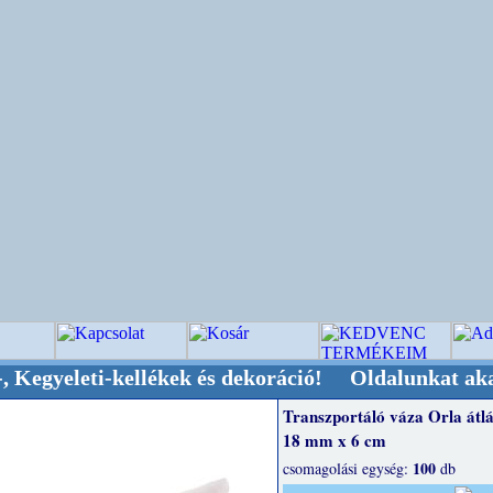
leti-kellékek és dekoráció! Oldalunkat akaratta
Transzportáló váza Orla átlá
18 mm x 6 cm
100
csomagolási egység:
db