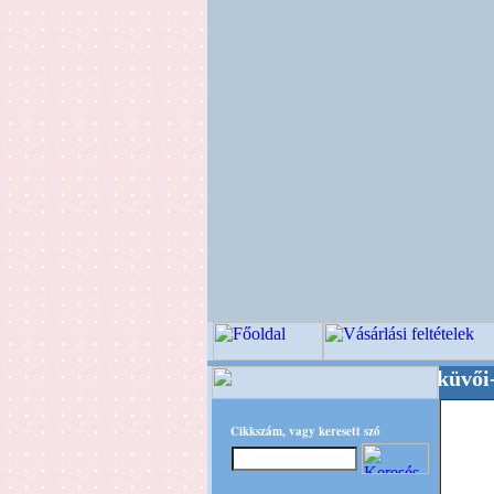
Minőségi Virágkötészeti-, Esküvői-, Kegye
Cikkszám, vagy keresett szó