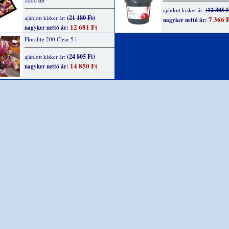
1000 db
(12 305 F
ajánlott kisker ár:
(21 180 Ft)
ajánlott kisker ár:
7 366 F
nagyker nettó ár:
12 681 Ft
nagyker nettó ár:
Floralife 200 Clear 5 l
(24 805 Ft)
ajánlott kisker ár:
14 850 Ft
nagyker nettó ár: