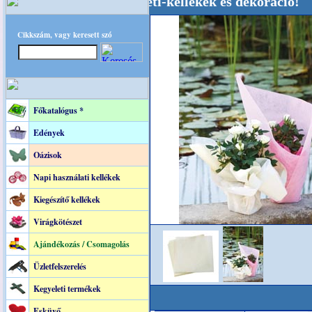
küvői-, Kegyeleti-kellékek és dekoráció! Oldalu
Cikkszám, vagy keresett szó
Főkatalógus *
Edények
Oázisok
Napi használati kellékek
Kiegészítő kellékek
Virágkötészet
Ajándékozás / Csomagolás
Üzletfelszerelés
Kegyeleti termékek
Esküvő