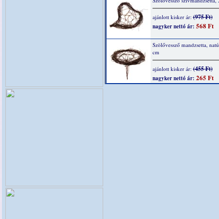
Szölővessző szívmandzsetta,
(975 Ft)
ajánlott kisker ár:
568 Ft
nagyker nettó ár:
Szölővessző mandzsetta, natú
cm
(455 Ft)
ajánlott kisker ár:
265 Ft
nagyker nettó ár: