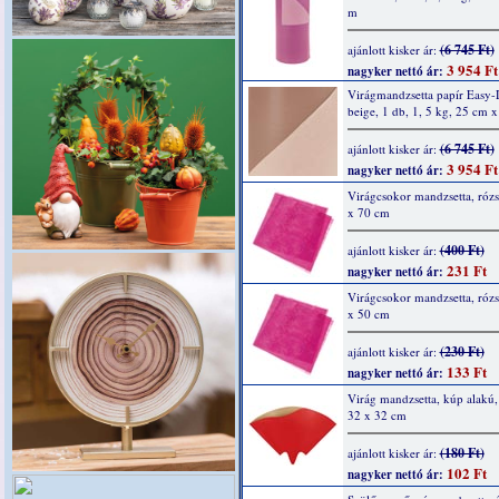
m
(6 745 Ft)
ajánlott kisker ár:
3 954 Ft
nagyker nettó ár:
Virágmandzsetta papír Easy-
beige, 1 db, 1, 5 kg, 25 cm 
(6 745 Ft)
ajánlott kisker ár:
3 954 Ft
nagyker nettó ár:
Virágcsokor mandzsetta, rózs
x 70 cm
(400 Ft)
ajánlott kisker ár:
231 Ft
nagyker nettó ár:
Virágcsokor mandzsetta, rózs
x 50 cm
(230 Ft)
ajánlott kisker ár:
133 Ft
nagyker nettó ár:
Virág mandzsetta, kúp alakú, 
32 x 32 cm
(180 Ft)
ajánlott kisker ár:
102 Ft
nagyker nettó ár: