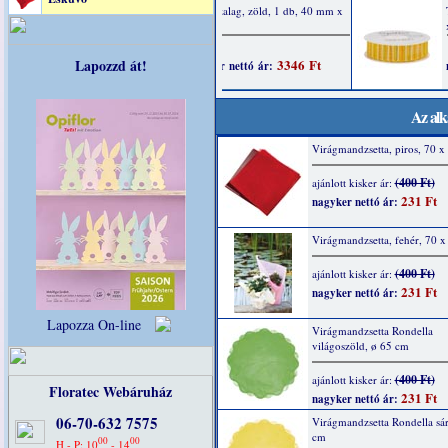
Lapozzd át!
Az alk
Virágmandzsetta, piros, 70 x
(400 Ft)
ajánlott kisker ár:
231 Ft
nagyker nettó ár:
Virágmandzsetta, fehér, 70 
(400 Ft)
ajánlott kisker ár:
231 Ft
nagyker nettó ár:
Lapozza On-line
Virágmandzsetta Rondella
világoszöld, ø 65 cm
(400 Ft)
ajánlott kisker ár:
Floratec Webáruház
231 Ft
nagyker nettó ár:
06-70-632 7575
Virágmandzsetta Rondella sár
cm
00
00
H - P: 10
- 14