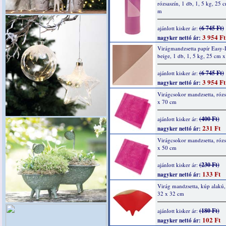
rózsaszín, 1 db, 1, 5 kg, 25 
m
(6 745 Ft)
ajánlott kisker ár:
3 954 Ft
nagyker nettó ár:
Virágmandzsetta papír Easy-
beige, 1 db, 1, 5 kg, 25 cm 
(6 745 Ft)
ajánlott kisker ár:
3 954 Ft
nagyker nettó ár:
Virágcsokor mandzsetta, rózs
x 70 cm
(400 Ft)
ajánlott kisker ár:
231 Ft
nagyker nettó ár:
Virágcsokor mandzsetta, rózs
x 50 cm
(230 Ft)
ajánlott kisker ár:
133 Ft
nagyker nettó ár:
Virág mandzsetta, kúp alakú, 
32 x 32 cm
(180 Ft)
ajánlott kisker ár:
102 Ft
nagyker nettó ár: