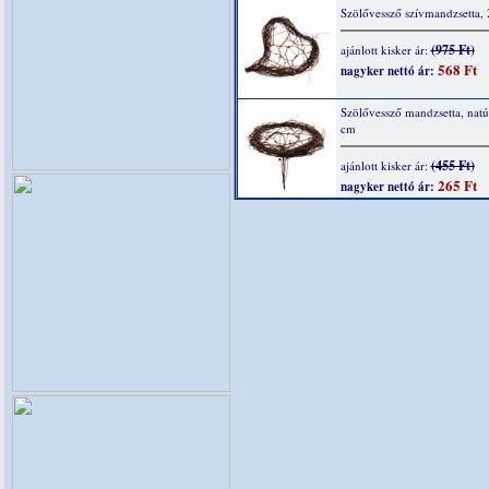
Szölővessző szívmandzsetta,
(975 Ft)
ajánlott kisker ár:
568 Ft
nagyker nettó ár:
Szölővessző mandzsetta, natú
cm
(455 Ft)
ajánlott kisker ár:
265 Ft
nagyker nettó ár: