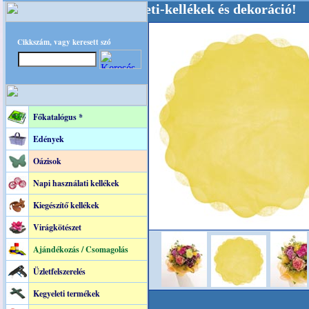
küvői-, Kegyeleti-kellékek és dekoráció! Oldalu
Cikkszám, vagy keresett szó
Főkatalógus *
Edények
Oázisok
Napi használati kellékek
Kiegészítő kellékek
Virágkötészet
Ajándékozás / Csomagolás
Üzletfelszerelés
Kegyeleti termékek