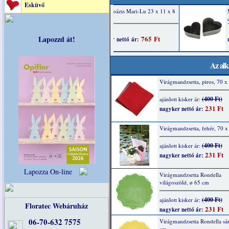
Esküvő
Lapozzd át!
Az alk
Virágmandzsetta, piros, 70 x
(400 Ft)
ajánlott kisker ár:
231 Ft
nagyker nettó ár:
Virágmandzsetta, fehér, 70 
(400 Ft)
ajánlott kisker ár:
231 Ft
nagyker nettó ár:
Lapozza On-line
Virágmandzsetta Rondella
világoszöld, ø 65 cm
(400 Ft)
ajánlott kisker ár:
Floratec Webáruház
231 Ft
nagyker nettó ár:
06-70-632 7575
Virágmandzsetta Rondella sár
cm