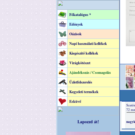
Főkatalógus *
Edények
Oázisok
Napi használati kellékek
Kiegészítő kellékek
Virágkötészet
Ajándékozás / Csomagolás
Üzletfelszerelés
Kegyeleti termékek
Esküvő
Lapozzd át!