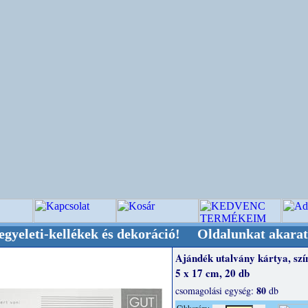
kellékek és dekoráció! Oldalunkat akarattal tar
Ajándék utalvány kártya, szín
5 x 17 cm, 20 db
80
csomagolási egység:
db
Cikkszám: