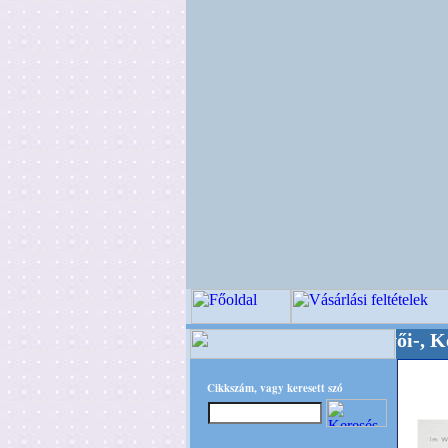
Minőségi Virágkötészeti-, Esküvői-, Kegyeleti-
Cikkszám, vagy keresett szó