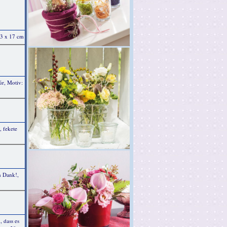
, 3 x 17 cm
úr, Motiv:
 fekete
n Dank!,
, dass es