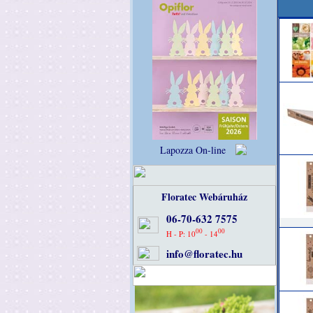
Lapozza On-line
Floratec Webáruház
06-70-632 7575
00
00
H - P: 10
- 14
info@floratec.hu