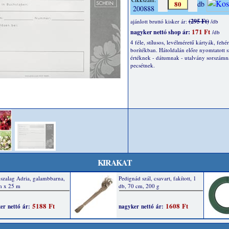
db
200888
(295 Ft)
ajánlott bruttó kisker ár:
/db
171 Ft
nagyker nettó shop ár:
/db
4 féle, stílusos, levélméretű kártyák, fehér
borítékban. Hátoldalán előre nyomtatott 
értéknek - dátumnak - utalvány sorszámn
pecsétnek.
KIRAKAT