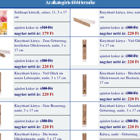
Az alkategória többi terméke
Szülinapi kártyák, színes, 11, 5 x 17
Kinyitható kártya, üres, nat
cm
cm
(310 Ft)
(380 Ft)
ajánlott kisker ár:
ajánlott kisker ár:
179 Ft
220 Ft
nagyker nettó ár:
nagyker nettó ár:
Kinyitható kártya - Zum Geburtstag,
Kinyitható kártya - Viel Glü
herzlichen Glückwunsch, natúr, 3 x
3 x 17 cm
17 cm
(380 Ft)
ajánlott kisker ár:
(380 Ft)
ajánlott kisker ár:
220 Ft
nagyker nettó ár:
220 Ft
nagyker nettó ár:
Kinyitható kártya - Viel Glück im
Kinyitható kártya - Herzlic
neuen Lebensjahr, natúr, 3 x 17 cm
Glückwunsch zur Hochzeit, 
17 cm
(380 Ft)
ajánlott kisker ár:
(380 Ft)
ajánlott kisker ár:
220 Ft
nagyker nettó ár:
220 Ft
nagyker nettó ár:
Kinyitható kártya - Gute Besserung,
Kinyitható kártya - Genieße
natúr, 3 x 17 cm
Geburtstag, natúr, 3 x 17 c
(380 Ft)
(380 Ft)
ajánlott kisker ár:
ajánlott kisker ár:
220 Ft
220 Ft
nagyker nettó ár:
nagyker nettó ár:
Kinyitható kártya - Die besten
Kártya, natúr - Geburtstag,
Glückwünsche, natúr, 3 x 17 cm