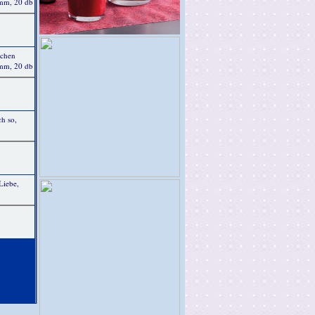
0mm, 20 db
ichen
mm, 20 db
ch so,
Liebe,