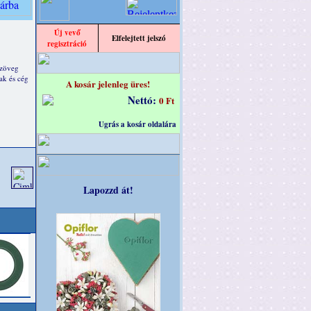
Új vevő
Elfelejtett jelszó
regisztráció
szöveg
ak és cég
A kosár jelenleg üres!
Nettó:
0 Ft
Ugrás a kosár oldalára
Lapozzd át!