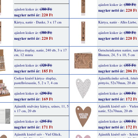
(380 Ft)
ajánlott kisker ár:
(380 Ft)
ajánlott kisker ár:
220 Ft
nagyker nettó ár:
220 Ft
nagyker nettó ár:
Kártya, natúr - Danke, 3 x 17 cm
Kártya, natúr - Alles Liebe
(380 Ft)
(380 Ft)
ajánlott kisker ár:
ajánlott kisker ár:
220 Ft
220 Ft
nagyker nettó ár:
nagyker nettó ár:
Kártya display, natúr, 240 db, 3 x 17
Gutscheinkarten natúre, nat
cm, 12 minta
Blumen, 24, 5 x 10, 5 cm
(320 Ft)
(355 Ft)
ajánlott kisker ár:
ajánlott kisker ár:
185 Ft
206 Ft
nagyker nettó ár:
nagyker nettó ár:
Csokor kisérő kártya- display,
Ajándékcímke szívek, fehér,
pastellrózsaszín, 5, 2 x 7, 4 cm
pöttyös, 52x70mm, 20 db
(290 Ft)
(300 Ft)
ajánlott kisker ár:
ajánlott kisker ár:
169 Ft
172 Ft
nagyker nettó ár:
nagyker nettó ár:
Ajándék utalvány kártya, színes, 11, 5
Ajándék kisérő szív - Viele
x 17 cm, 20 db
natúr, 52x70mm, 20 db
(295 Ft)
(300 Ft)
ajánlott kisker ár:
ajánlott kisker ár:
171 Ft
172 Ft
nagyker nettó ár:
nagyker nettó ár:
Ajándék kisérő szív - Viel Glück,
Ajándék kisérő szív - Schön