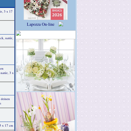
úr, 3 x 17
Lapozza On-line
ck, natúr,
hen
natúr, 3 x
 deinen
m
 3 x 17 cm