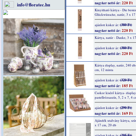
220 Ft
nagyker nettó ár:
info@floratec.hu
Kinyitható kártya - Die beste
Glückwünsche, natúr, 3 x 17
(380 Ft)
ajánlott kisker ár:
220 Ft
nagyker nettó ár:
Kártya, natúr - Danke, 3 x 1
(380 Ft)
ajánlott kisker ár:
220 Ft
nagyker nettó ár:
Kártya display, natúr, 240 db
cm, 12 minta
(320 Ft)
ajánlott kisker ár:
185 Ft
nagyker nettó ár:
Csokor kisérő kártya- display
pastellrózsaszín, 5, 2 x 7, 4 
(290 Ft)
ajánlott kisker ár:
169 Ft
nagyker nettó ár:
Ajándék utalvány kártya, szín
x 17 cm, 20 db
(295 Ft)
ajánlott kisker ár: