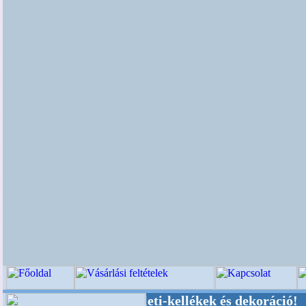
sküvői-, Kegyeleti-kellékek és dekoráció! Oldal