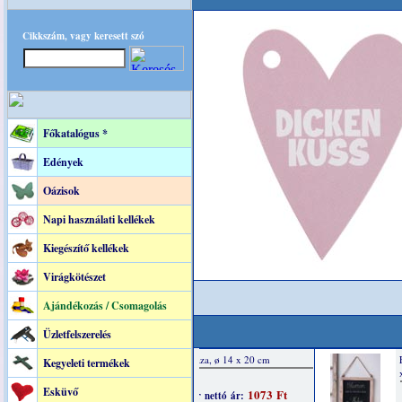
Cikkszám, vagy keresett szó
Főkatalógus *
Edények
Oázisok
Napi használati kellékek
Kiegészítő kellékek
Virágkötészet
Ajándékozás / Csomagolás
Üzletfelszerelés
Kegyeleti termékek
Esküvő