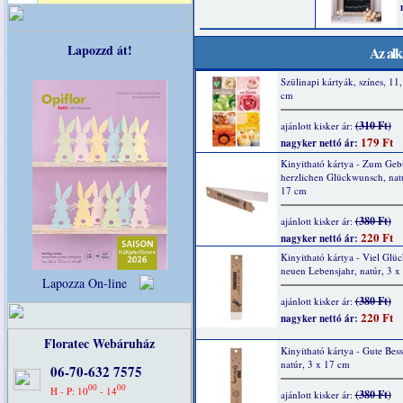
Lapozzd át!
Az alk
Szülinapi kártyák, színes, 11,
cm
(310 Ft)
ajánlott kisker ár:
179 Ft
nagyker nettó ár:
Kinyitható kártya - Zum Gebu
herzlichen Glückwunsch, natú
17 cm
(380 Ft)
ajánlott kisker ár:
220 Ft
nagyker nettó ár:
Kinyitható kártya - Viel Glü
neuen Lebensjahr, natúr, 3 x
Lapozza On-line
(380 Ft)
ajánlott kisker ár:
220 Ft
nagyker nettó ár:
Floratec Webáruház
Kinyitható kártya - Gute Bes
natúr, 3 x 17 cm
06-70-632 7575
00
00
H - P: 10
- 14
(380 Ft)
ajánlott kisker ár: