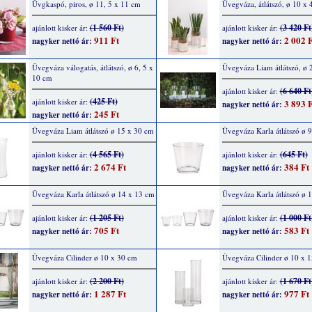
Üvgkaspó, piros, ø 11, 5 x 11 cm
Üvegváza, átlátszó, ø 10 x
(1 560 Ft)
(3 420 Ft
ajánlott kisker ár:
ajánlott kisker ár:
911 Ft
2 002 F
nagyker nettó ár:
nagyker nettó ár:
Üvegváza válogatás, átlátszó, ø 6, 5 x
Üvegváza Liam átlátszó, ø
10 cm
(6 640 Ft
ajánlott kisker ár:
(425 Ft)
ajánlott kisker ár:
3 893 F
nagyker nettó ár:
245 Ft
nagyker nettó ár:
Üvegváza Liam átlátszó ø 15 x 30 cm
Üvegváza Karla átlátszó ø 
(4 565 Ft)
(645 Ft)
ajánlott kisker ár:
ajánlott kisker ár:
2 674 Ft
384 Ft
nagyker nettó ár:
nagyker nettó ár:
Üvegváza Karla átlátszó ø 14 x 13 cm
Üvegváza Karla átlátszó ø 
(1 205 Ft)
(1 000 Ft
ajánlott kisker ár:
ajánlott kisker ár:
705 Ft
583 Ft
nagyker nettó ár:
nagyker nettó ár:
Üvegváza Cilinder ø 10 x 30 cm
Üvegváza Cilinder ø 10 x 
(2 200 Ft)
(1 670 Ft
ajánlott kisker ár:
ajánlott kisker ár:
1 287 Ft
977 Ft
nagyker nettó ár:
nagyker nettó ár: