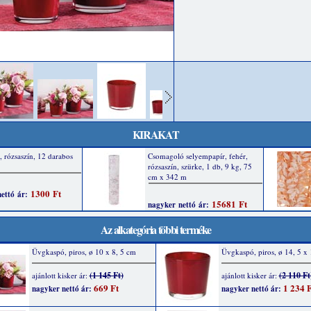
KIRAKAT
Az alkategória többi terméke
Üvgkaspó, piros, ø 10 x 8, 5 cm
Üvgkaspó, piros, ø 14, 5 x
(1 145 Ft)
(2 110 Ft
ajánlott kisker ár:
ajánlott kisker ár:
669 Ft
1 234 F
nagyker nettó ár:
nagyker nettó ár: