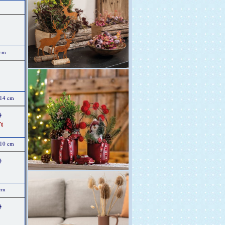
 cm
 14 cm
)
t
 10 cm
)
 cm
)