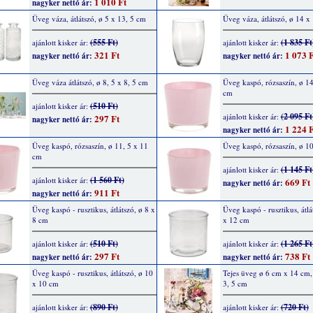
1 010 Ft
nagyker nettó ár:
Üveg váza, átlátszó, ø 5 x 13, 5 cm
Üveg váza, átlátszó, ø 14 x
(555 Ft)
(1 835 Ft
ajánlott kisker ár:
ajánlott kisker ár:
321 Ft
1 073 F
nagyker nettó ár:
nagyker nettó ár:
Üveg váza átlátszó, ø 8, 5 x 8, 5 cm
Üveg kaspó, rózsaszín, ø 14
cm
(510 Ft)
ajánlott kisker ár:
(2 095 Ft
ajánlott kisker ár:
297 Ft
nagyker nettó ár:
1 224 F
nagyker nettó ár:
Üveg kaspó, rózsaszín, ø 11, 5 x 11
Üveg kaspó, rózsaszín, ø 10
cm
(1 145 Ft
ajánlott kisker ár:
(1 560 Ft)
ajánlott kisker ár:
669 Ft
nagyker nettó ár:
911 Ft
nagyker nettó ár:
Üveg kaspó - rusztikus, átlátszó, ø 8 x
Üveg kaspó - rusztikus, átlá
8 cm
x 12 cm
(510 Ft)
(1 265 Ft
ajánlott kisker ár:
ajánlott kisker ár:
297 Ft
738 Ft
nagyker nettó ár:
nagyker nettó ár:
Üveg kaspó - rusztikus, átlátszó, ø 10
Tejes üveg ø 6 cm x 14 cm, 
x 10 cm
3, 5 cm
(890 Ft)
(720 Ft)
ajánlott kisker ár:
ajánlott kisker ár: