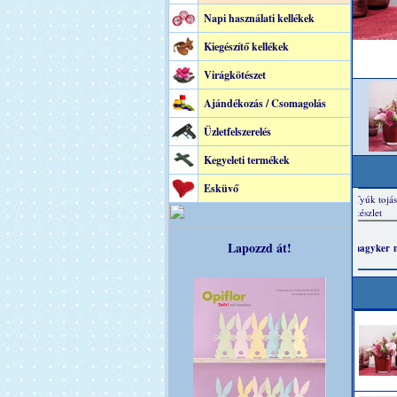
Napi használati kellékek
Kiegészítő kellékek
Virágkötészet
Ajándékozás / Csomagolás
Üzletfelszerelés
Kegyeleti termékek
Esküvő
Lapozzd át!