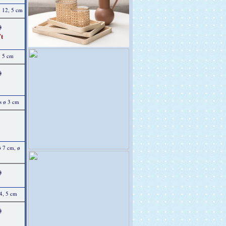
x 12, 5 cm
)
t
, 5 cm
)
s ø 3 cm
ø 7 cm, ø
)
14, 5 cm
)