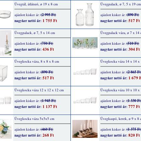
Üvegtál, átlátszó, ø 19 x 8 cm
Üvegpalack, ø 7, 5 x 19 cm
(2 995 Ft)
(890 Ft)
ajánlott kisker ár:
ajánlott kisker ár:
1 755 Ft
517 Ft
nagyker nettó ár:
nagyker nettó ár:
Üvegpalack, ø 7, 5 x 14 cm
Üvegpalack váza, ø 7 x 14
(750 Ft)
(510 Ft)
ajánlott kisker ár:
ajánlott kisker ár:
436 Ft
304 Ft
nagyker nettó ár:
nagyker nettó ár:
Üvegkocka váza, 8 x 8 x 8 cm
Üvegkocka váza 14 x 14 x
(890 Ft)
(2 865 Ft
ajánlott kisker ár:
ajánlott kisker ár:
517 Ft
1 679 F
nagyker nettó ár:
nagyker nettó ár:
Üvegkocka váza 12 x 12 x 12 cm
Üvegkocka váza 10 x 10 x
(1 945 Ft)
(1 330 Ft
ajánlott kisker ár:
ajánlott kisker ár:
1 137 Ft
777 Ft
nagyker nettó ár:
nagyker nettó ár:
Üvegkocka váza 5x5x5 cm
Üvegkaspó, kerek, ø 9 x 8
(460 Ft)
(1 375 Ft
ajánlott kisker ár:
ajánlott kisker ár:
268 Ft
820 Ft
nagyker nettó ár:
nagyker nettó ár: