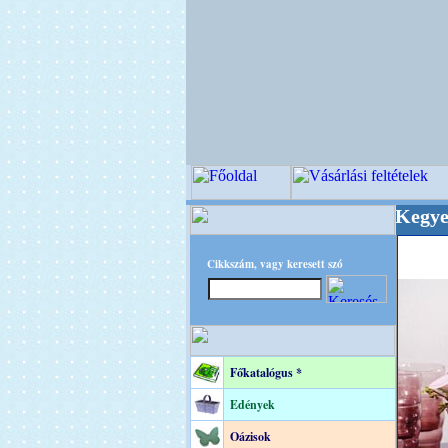
ségi Virágkötészeti-, Esküvői-, Kegyeleti-kellé
Cikkszám, vagy keresett szó
Főkatalógus *
Edények
Oázisok