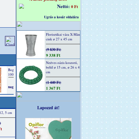
Nettó:
0 Ft
Ugrás a kosár oldalára
Florisztikai váza X-Män
cink ø 27 x 45 cm
(9 830 Ft)
9 338 Ft
Nedves oázis koszorú,
belül ø 15 cm, ø 26 x 4
cm
(1 440 Ft)
1 367 Ft
Lapozzd át!
 12, 5 cm
)
t