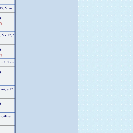
 19, 5 cm
)
t
, 5 x 12, 5
)
t
 x 8, 5 cm
)
tszó, ø 12
)
nyílás ø