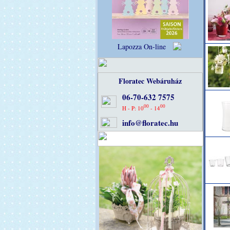
Lapozza On-line
Floratec Webáruház
06-70-632 7575
00
00
H - P: 10
- 14
info@floratec.hu