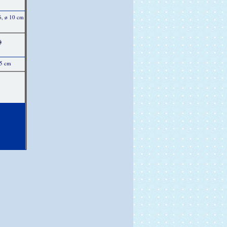
ó, ø 10 cm
)
15 cm