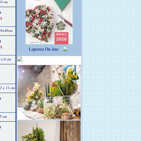
 40 cm
)
t
 20x40cm
)
t
Lapozza On-line
9 x 8 cm
12 x 11 cm
)
15 cm
)