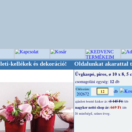
kek és dekoráció! Oldalunkat akarattal tartjuk 
Üvgkaspó, piros, ø 10 x 8, 5 
12
csomagolási egység:
db
Cikkszám:
db
202672
(1 145 Ft)
ajánlott bruttó kisker ár:
/db
669 Ft
nagyker nettó shop ár:
/db
Jó minőségű, színes üveg.