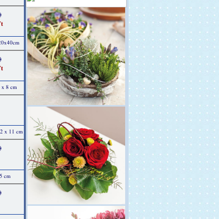
)
t
 20x40cm
)
t
9 x 8 cm
12 x 11 cm
)
15 cm
)