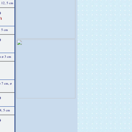
x 12, 5 cm
)
t
, 5 cm
)
s ø 3 cm
ø 7 cm, ø
)
14, 5 cm
)