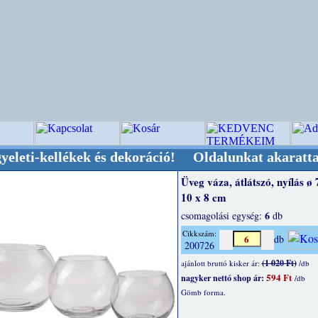
llékek és dekoráció! Oldalunkat akarattal tartj
Üveg váza, átlátszó, nyílás ø 
10 x 8 cm
6
csomagolási egység:
db
Cikkszám:
db
200726
(1 020 Ft)
ajánlott bruttó kisker ár:
/db
594 Ft
nagyker nettó shop ár:
/db
Gömb forma.