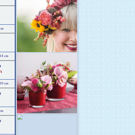
 cm
 14 cm
)
t
 10 cm
)
 cm
)