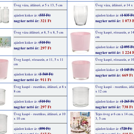
Üveg váza, átlátszó, ø 5 x 13, 5 cm
Üveg váza, átlátszó, ø 14 x
(555 Ft)
(1 835 Ft
ajánlott kisker ár:
ajánlott kisker ár:
321 Ft
1 073 F
nagyker nettó ár:
nagyker nettó ár:
Üveg váza átlátszó, ø 8, 5 x 8, 5 cm
Üveg kaspó, rózsaszín, ø 14
cm
(510 Ft)
ajánlott kisker ár:
(2 095 Ft
ajánlott kisker ár:
297 Ft
nagyker nettó ár:
1 224 F
nagyker nettó ár:
Üveg kaspó, rózsaszín, ø 11, 5 x 11
Üveg kaspó, rózsaszín, ø 10
cm
(1 145 Ft
ajánlott kisker ár:
(1 560 Ft)
ajánlott kisker ár:
669 Ft
nagyker nettó ár:
911 Ft
nagyker nettó ár:
Üveg kaspó - rusztikus, átlátszó, ø 8 x
Üveg kaspó - rusztikus, átlá
8 cm
x 12 cm
(510 Ft)
(1 265 Ft
ajánlott kisker ár:
ajánlott kisker ár:
297 Ft
738 Ft
nagyker nettó ár:
nagyker nettó ár:
Üveg kaspó - rusztikus, átlátszó, ø 10
Tejes üveg ø 6 cm x 14 cm, 
x 10 cm
3, 5 cm
(890 Ft)
(720 Ft)
ajánlott kisker ár:
ajánlott kisker ár:
517 Ft
418 Ft