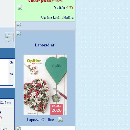
A kosár jelenleg üres!
Nettó:
0 Ft
Ugrás a kosár oldalára
Lapozzd át!
 12, 5 cm
)
t
Lapozza On-line
 40 cm