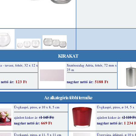
KIRAKAT
Az alkategória többi terméke
Üvgkaspó, piros, ø 10 x 8, 5 cm
Üvgkaspó, piros, ø 14, 5 x
(1 145 Ft)
(2 110 Ft
ajánlott kisker ár:
ajánlott kisker ár:
669 Ft
1 234 F
nagyker nettó ár:
nagyker nettó ár:
Üvgkaspó, piros, ø 11, 5 x 11 cm
Üvegváza, átlátszó, ø 10 x