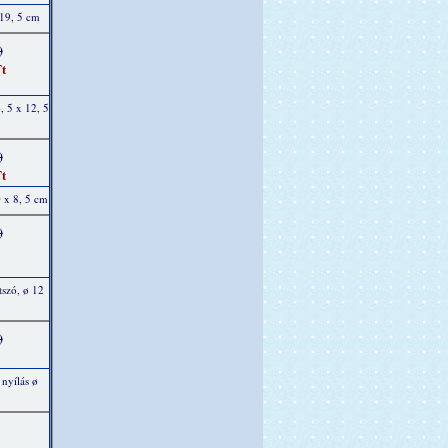
 19, 5 cm
)
t
, 5 x 12, 5
)
t
 x 8, 5 cm
)
tszó, ø 12
)
nyílás ø