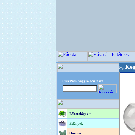
nőségi Virágkötészeti-, Esküvői-, Kegyeleti-ke
Cikkszám, vagy keresett szó
Főkatalógus *
Edények
Oázisok