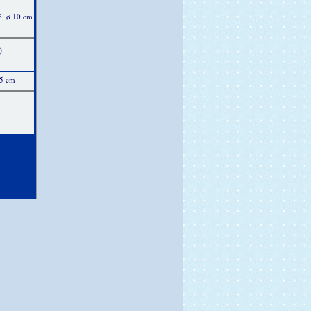
ó, ø 10 cm
)
15 cm