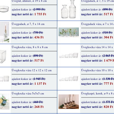
Üvegtál, átlátszó, ø 19 x 8 cm
Üvegpalack, ø 7, 5 x 19 cm
(2 995 Ft)
(890 Ft)
ajánlott kisker ár:
ajánlott kisker ár:
1 755 Ft
517 Ft
nagyker nettó ár:
nagyker nettó ár:
Üvegpalack, ø 7, 5 x 14 cm
Üvegpalack váza, ø 7 x 14
(750 Ft)
(510 Ft)
ajánlott kisker ár:
ajánlott kisker ár:
436 Ft
304 Ft
nagyker nettó ár:
nagyker nettó ár:
Üvegkocka váza, 8 x 8 x 8 cm
Üvegkocka váza 14 x 14 x
(890 Ft)
(2 865 Ft
ajánlott kisker ár:
ajánlott kisker ár:
517 Ft
1 679 F
nagyker nettó ár:
nagyker nettó ár:
Üvegkocka váza 12 x 12 x 12 cm
Üvegkocka váza 10 x 10 x
(1 945 Ft)
(1 330 Ft
ajánlott kisker ár:
ajánlott kisker ár:
1 137 Ft
777 Ft
nagyker nettó ár:
nagyker nettó ár:
Üvegkocka váza 5x5x5 cm
Üvegkaspó, kerek, ø 9 x 8
(460 Ft)
(1 375 Ft
ajánlott kisker ár:
ajánlott kisker ár:
268 Ft
820 Ft
nagyker nettó ár:
nagyker nettó ár: