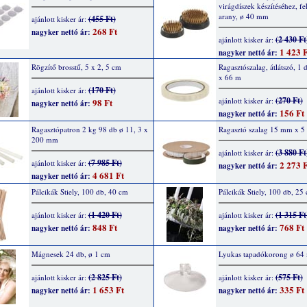
virágdíszek készítéséhez, fe
arany, ø 40 mm
(455 Ft)
ajánlott kisker ár:
268 Ft
nagyker nettó ár:
(2 430 Ft
ajánlott kisker ár:
1 423 F
nagyker nettó ár:
Rögzítő brosstű, 5 x 2, 5 cm
Ragasztószalag, átlátszó, 1
x 66 m
(170 Ft)
ajánlott kisker ár:
(270 Ft)
ajánlott kisker ár:
98 Ft
nagyker nettó ár:
156 Ft
nagyker nettó ár:
Ragasztópatron 2 kg 98 db ø 11, 3 x
Ragasztó szalag 15 mm x 5
200 mm
(3 880 Ft
ajánlott kisker ár:
(7 985 Ft)
ajánlott kisker ár:
2 273 F
nagyker nettó ár:
4 681 Ft
nagyker nettó ár:
Pálcikák Stiely, 100 db, 40 cm
Pálcikák Stiely, 100 db, 25
(1 420 Ft)
(1 315 Ft
ajánlott kisker ár:
ajánlott kisker ár:
848 Ft
768 Ft
nagyker nettó ár:
nagyker nettó ár:
Mágnesek 24 db, ø 1 cm
Lyukas tapadókorong ø 6
(2 825 Ft)
(575 Ft)
ajánlott kisker ár:
ajánlott kisker ár:
1 653 Ft
335 Ft
nagyker nettó ár:
nagyker nettó ár: