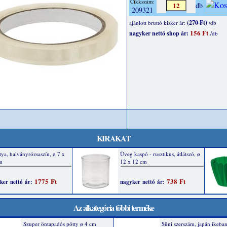
Cikkszám:
db
209321
(270 Ft)
ajánlott bruttó kisker ár:
/db
156 Ft
nagyker nettó shop ár:
/db
KIRAKAT
Az alkategória többi terméke
Szuper öntapadós pötty ø 4 cm
Süni szerszám, japán ikeba