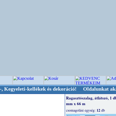
eti-kellékek és dekoráció! Oldalunkat akarattal
Ragasztószalag, átlátszó, 1 d
mm x 66 m
12
csomagolási egység:
db