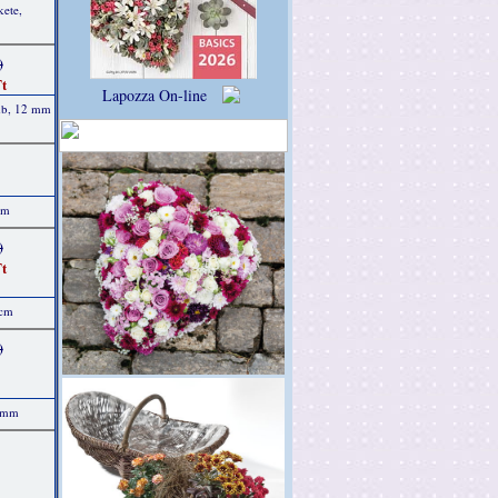
kete,
)
t
Lapozza On-line
 db, 12 mm
 m
)
t
 cm
)
4 mm