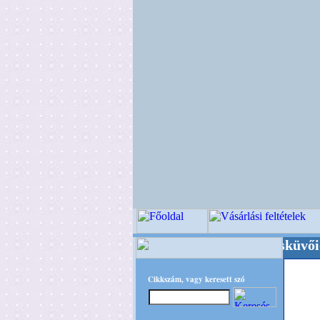
Minőségi Virágkötészeti-, Esküvői-, Kegyel
Cikkszám, vagy keresett szó