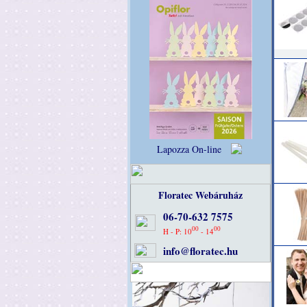
Lapozza On-line
Floratec Webáruház
06-70-632 7575
00
00
H - P: 10
- 14
info@floratec.hu