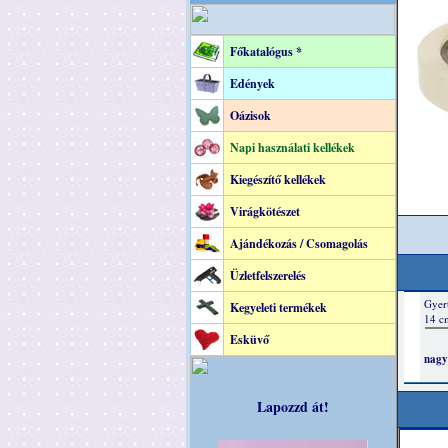
Főkatalógus *
Edények
Oázisok
Napi használati kellékek
Kiegészítő kellékek
Virágkötészet
Ajándékozás / Csomagolás
Üzletfelszerelés
Kegyeleti termékek
Esküvő
Lapozzd át!