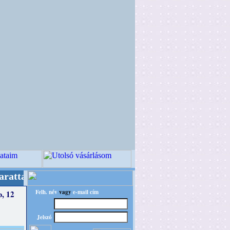
 tartjuk "Oldtimer/RETRO" designba!
Minőségi Vi
Felh. név
vagy
e-mail cím
b, 12
Jelszó