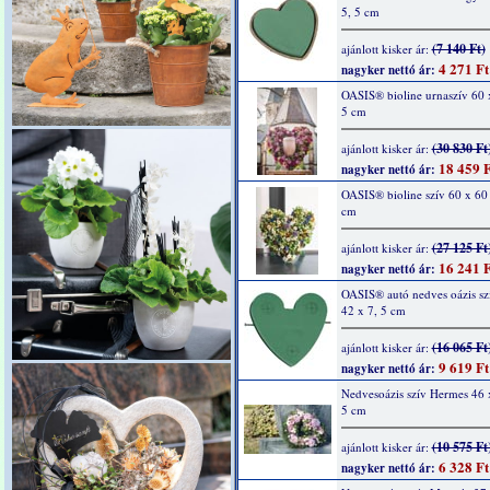
5, 5 cm
(7 140 Ft)
ajánlott kisker ár:
4 271 Ft
nagyker nettó ár:
OASIS® bioline urnaszív 60 
5 cm
(30 830 Ft
ajánlott kisker ár:
18 459 F
nagyker nettó ár:
OASIS® bioline szív 60 x 60 
cm
(27 125 Ft
ajánlott kisker ár:
16 241 F
nagyker nettó ár:
OASIS® autó nedves oázis sz
42 x 7, 5 cm
(16 065 Ft
ajánlott kisker ár:
9 619 Ft
nagyker nettó ár:
Nedvesoázis szív Hermes 46 
5 cm
(10 575 Ft
ajánlott kisker ár:
6 328 Ft
nagyker nettó ár: