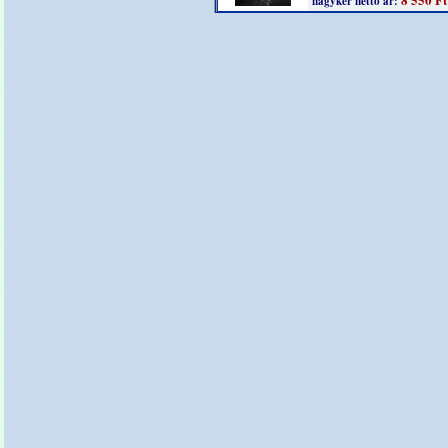
nagyker nettó ár: