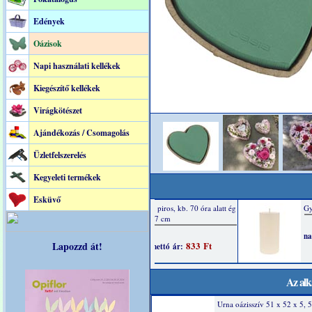
Edények
Oázisok
Napi használati kellékek
Kiegészítő kellékek
Virágkötészet
Ajándékozás / Csomagolás
Üzletfelszerelés
Kegyeleti termékek
Esküvő
Lapozzd át!
Az alk
Urna oázisszív 51 x 52 x 5, 