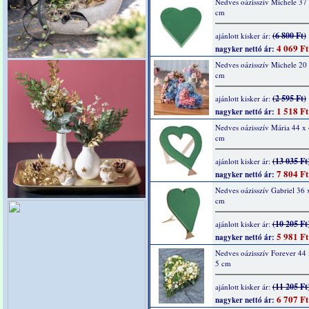
Nedves oázisszív Michele 37 
cm
(6 800 Ft)
ajánlott kisker ár:
4 069 Ft
nagyker nettó ár:
Nedves oázisszív Michele 20 
cm
(2 595 Ft)
ajánlott kisker ár:
1 518 Ft
nagyker nettó ár:
Nedves oázisszív Mária 44 x 
cm
(13 035 Ft
ajánlott kisker ár:
7 804 Ft
nagyker nettó ár:
Nedves oázisszív Gabriel 36 
cm
(10 205 Ft
ajánlott kisker ár:
5 981 Ft
nagyker nettó ár:
Nedves oázisszív Forever 44 
5 cm
(11 205 Ft
ajánlott kisker ár:
6 707 Ft
nagyker nettó ár: