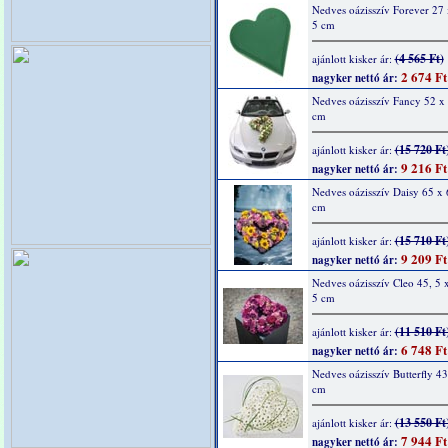
Nedves oázisszív Forever 27 
5 cm
(4 565 Ft)
ajánlott kisker ár:
2 674 Ft
nagyker nettó ár:
Nedves oázisszív Fancy 52 x 
cm
(15 720 Ft
ajánlott kisker ár:
9 216 Ft
nagyker nettó ár:
Nedves oázisszív Daisy 65 x 
cm
(15 710 Ft
ajánlott kisker ár:
9 209 Ft
nagyker nettó ár:
Nedves oázisszív Cleo 45, 5 x
5 cm
(11 510 Ft
ajánlott kisker ár:
6 748 Ft
nagyker nettó ár:
Nedves oázisszív Butterfly 43
cm
(13 550 Ft
ajánlott kisker ár:
7 944 Ft
nagyker nettó ár: