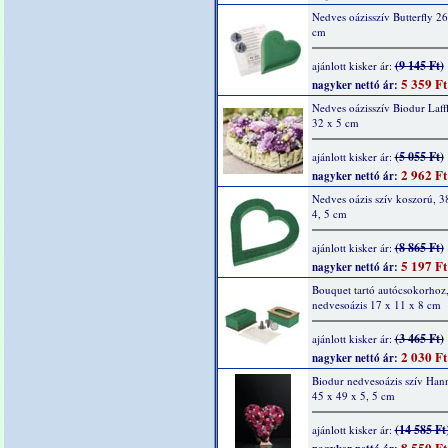
Nedves oázisszív Butterfly 26
cm
(9 145 Ft)
ajánlott kisker ár:
5 359 Ft
nagyker nettó ár:
Nedves oázisszív Biodur Laffl
32 x 5 cm
(5 055 Ft)
ajánlott kisker ár:
2 962 Ft
nagyker nettó ár:
Nedves oázis szív koszorú, 3
4, 5 cm
(8 865 Ft)
ajánlott kisker ár:
5 197 Ft
nagyker nettó ár:
Bouquet tartó autócsokorhoz
nedvesoázis 17 x 11 x 8 cm
(3 465 Ft)
ajánlott kisker ár:
2 030 Ft
nagyker nettó ár:
Biodur nedvesoázis szív Hann
45 x 49 x 5, 5 cm
(14 585 Ft
ajánlott kisker ár:
8 550 Ft