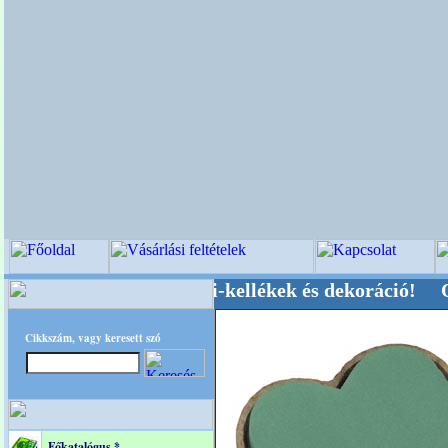
üvői-, Kegyeleti-kellékek és dekoráció! Oldalun
Cikkszám, vagy keresett szó
Főkatalógus *