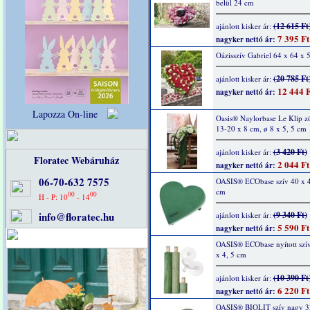
belül 24 cm
(12 615 Ft
ajánlott kisker ár:
7 395 Ft
nagyker nettó ár:
Oázisszív Gabriel 64 x 64 x 
(20 785 Ft
ajánlott kisker ár:
12 444 F
nagyker nettó ár:
Lapozza On-line
Oasis® Naylorbase Le Klip zö
13-20 x 8 cm, ø 8 x 5, 5 cm
(3 420 Ft)
ajánlott kisker ár:
Floratec Webáruház
2 044 Ft
nagyker nettó ár:
06-70-632 7575
OASIS® ECObase szív 40 x 4
cm
00
00
H - P: 10
- 14
info@floratec.hu
(9 340 Ft)
ajánlott kisker ár:
5 590 Ft
nagyker nettó ár:
OASIS® ECObase nyított szí
x 4, 5 cm
(10 390 Ft
ajánlott kisker ár:
6 220 Ft
nagyker nettó ár:
OASIS® BIOLIT szív nagy 3