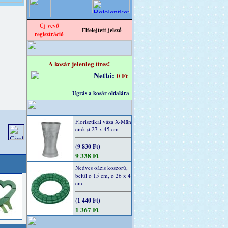
Új vevő
Elfelejtett jelszó
regisztráció
A kosár jelenleg üres!
Nettó:
0 Ft
Ugrás a kosár oldalára
Florisztikai váza X-Män
cink ø 27 x 45 cm
(9 830 Ft)
9 338 Ft
Nedves oázis koszorú,
belül ø 15 cm, ø 26 x 4
cm
(1 440 Ft)
1 367 Ft