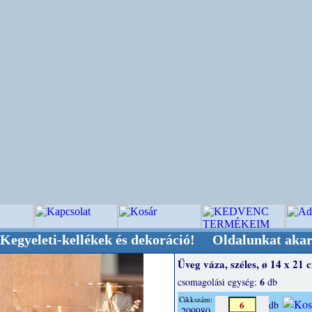
i-kellékek és dekoráció! Oldalunkat akarattal t
Üveg váza, széles, ø 14 x 21 
6
csomagolási egység:
db
Cikkszám:
db
209980