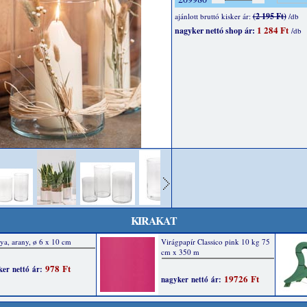
(2 195 Ft)
ajánlott bruttó kisker ár:
/db
1 284 Ft
nagyker nettó shop ár:
/db
KIRAKAT