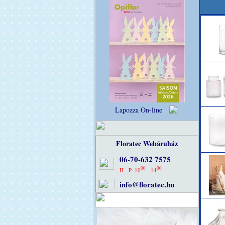
Lapozza On-line
Floratec Webáruház
06-70-632 7575
00
00
H - P: 10
- 14
info@floratec.hu