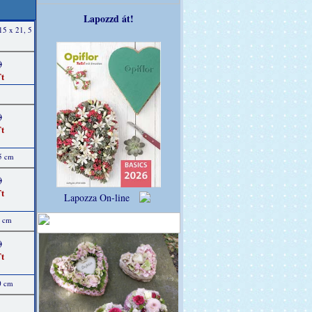
Lapozzd át!
15 x 21, 5
)
t
)
t
25 cm
)
t
Lapozza On-line
0 cm
)
t
0 cm