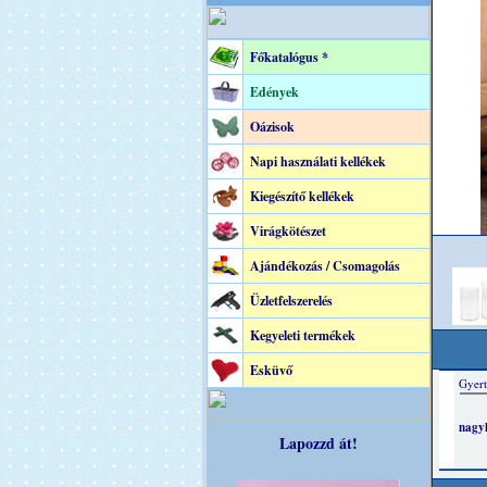
Főkatalógus *
Edények
Oázisok
Napi használati kellékek
Kiegészítő kellékek
Virágkötészet
Ajándékozás / Csomagolás
Üzletfelszerelés
Kegyeleti termékek
Esküvő
Lapozzd át!