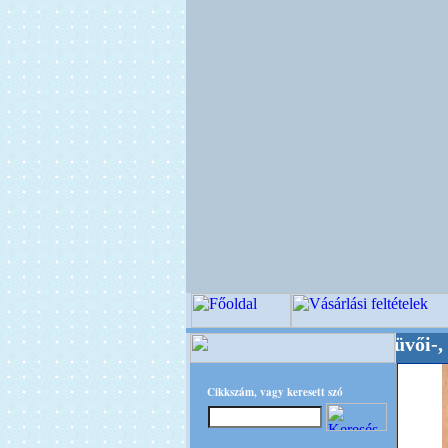
Minőségi Virágkötészeti-, Esküvői-, Kegyelet
Cikkszám, vagy keresett szó