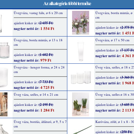
Az alkategória többi terméke
Üvegváza, vastag falu, ø 6 x 20 cm
Üvegváza, borda mintás, ø 
cm
(2 655 Ft)
ajánlott kisker ár:
(2 375 Ft
ajánlott kisker ár:
1 554 Ft
nagyker nettó ár:
1 451 F
nagyker nettó ár:
Üvegváza, borda mintás, ø 13 x 18
Üvegváza, ø 17 x 50 cm
cm
(7 137 Ft
ajánlott kisker ár:
(1 602 Ft)
ajánlott kisker ár:
4 361 F
nagyker nettó ár:
979 Ft
nagyker nettó ár:
Üvegváza - henger forma, ø 24 x 24
Üveg váza, széles, ø 18 x 
cm
(3 360 Ft
ajánlott kisker ár:
(7 733 Ft)
ajánlott kisker ár:
1 968 F
nagyker nettó ár:
4 725 Ft
nagyker nettó ár:
Üveg váza, széles, ø 14 x 21 cm
Üveg váza, széles ø 16 x 3
(2 195 Ft)
(3 605 Ft
ajánlott kisker ár:
ajánlott kisker ár:
1 284 Ft
2 113 F
nagyker nettó ár:
nagyker nettó ár:
Üveg váza, bordás, átlátszó, ø 9, 5 x 7
Karóváza, zöld, ø 1 x 8 - 3
cm
(250 Ft)
ajánlott kisker ár: