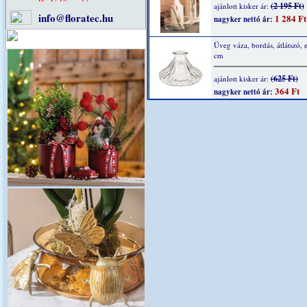
(2 195 Ft)
ajánlott kisker ár:
info@floratec.hu
1 284 Ft
nagyker nettó ár:
Üveg váza, bordás, átlátszó, ø
cm
(625 Ft)
ajánlott kisker ár:
364 Ft
nagyker nettó ár: