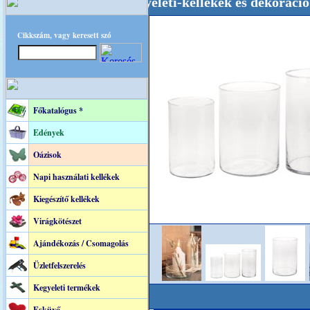
 Esküvői-, Kegyeleti-kellékek és dekoráció! Old
Cikkszám, vagy keresett szó
Főkatalógus *
Edények
Oázisok
Napi használati kellékek
Kiegészítő kellékek
Virágkötészet
Ajándékozás / Csomagolás
Üzletfelszerelés
Kegyeleti termékek
Esküvő