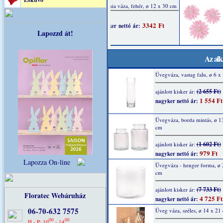
Lapozzd át!
Az alk
Üvegváza, vastag falu, ø 6 x
(2 655 Ft)
ajánlott kisker ár:
1 554 Ft
nagyker nettó ár:
Üvegváza, borda mintás, ø 1
cm
(1 602 Ft)
ajánlott kisker ár:
979 Ft
nagyker nettó ár:
Lapozza On-line
Üvegváza - henger forma, ø 
cm
(7 733 Ft)
ajánlott kisker ár:
Floratec Webáruház
4 725 Ft
nagyker nettó ár:
06-70-632 7575
Üveg váza, széles, ø 14 x 21
00
00
H - P: 10
- 14