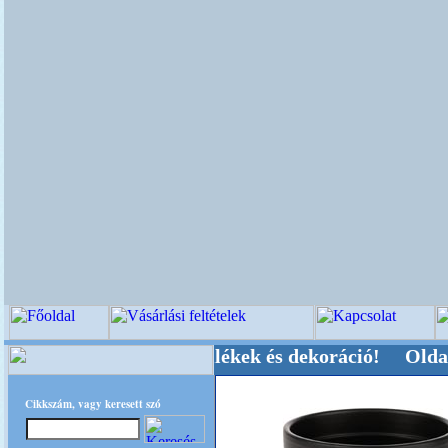
-, Kegyeleti-kellékek és dekoráció! Oldalunkat 
Cikkszám, vagy keresett szó