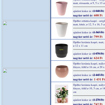
matt, rózsaszín, ø 9, 5 x 13 
(1 040 Ft)
ajánlott kisker ár:
608 Ft
nagyker nettó ár:
Opiflor orhidea kaspó - szögl
matt, fehér, ø 12, 5 x 16, 5 
(1 365 Ft)
ajánlott kisker ár:
799 Ft
nagyker nettó ár:
Opiflor kerámia kaspó, matt, a
ø 12 x 11 cm
(1 070 Ft)
ajánlott kisker ár:
624 Ft
nagyker nettó ár:
Opiflor kerámia kaspó, mályv
fényes, felül ø 16 cm, ø 20 
(2 445 Ft)
ajánlott kisker ár:
1 431 Ft
nagyker nettó ár:
Opiflor kerámia kaspó, mályv
fényes, felül ø 10, 5 cm, ø 1
cm
(1 270 Ft)
ajánlott kisker ár:
742 Ft
nagyker nettó ár: