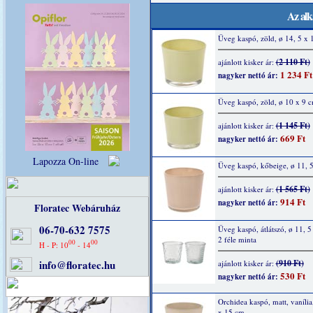
Az alk
Üveg kaspó, zöld, ø 14, 5 x 
(2 110 Ft)
ajánlott kisker ár:
1 234 Ft
nagyker nettó ár:
Üveg kaspó, zöld, ø 10 x 9 
(1 145 Ft)
ajánlott kisker ár:
669 Ft
nagyker nettó ár:
Lapozza On-line
Üveg kaspó, kőbeige, ø 11, 
(1 565 Ft)
ajánlott kisker ár:
914 Ft
nagyker nettó ár:
Floratec Webáruház
06-70-632 7575
Üveg kaspó, átlátszó, ø 11, 5
2 féle minta
00
00
H - P: 10
- 14
info@floratec.hu
(910 Ft)
ajánlott kisker ár:
530 Ft
nagyker nettó ár:
Orchidea kaspó, matt, vanília
x 15 cm