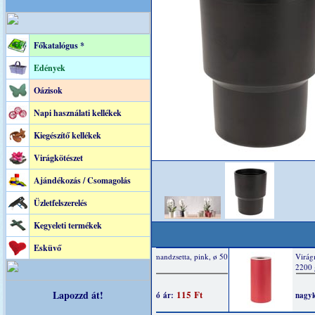
Főkatalógus *
Edények
Oázisok
Napi használati kellékek
Kiegészítő kellékek
Virágkötészet
Ajándékozás / Csomagolás
Üzletfelszerelés
Kegyeleti termékek
Esküvő
Lapozzd át!