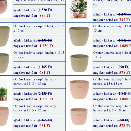
cm
(1 520 Ft)
ajánlott kisker ár:
(1 270 Ft
ajánlott kisker ár:
889 Ft
nagyker nettó ár:
742 Ft
nagyker nettó ár:
Opiflor kerámia kaspó, khaki, ø 17, 5
Opiflor kerámia kaspó, khak
x 15 cm
13 cm
(2 135 Ft)
(1 845 Ft
ajánlott kisker ár:
ajánlott kisker ár:
1 250 Ft
1 080 F
nagyker nettó ár:
nagyker nettó ár:
Opiflor kerámia kaspó, khaki, ø 13, 5
Opiflor kerámia kaspó, khak
x 12 cm
x 10 cm
(1 165 Ft)
(990 Ft)
ajánlott kisker ár:
ajánlott kisker ár:
681 Ft
578 Ft
nagyker nettó ár:
nagyker nettó ár:
Opiflor kerámia kaspó, halvány
Opiflor kerámia kaspó, hal
barack, ø 17, 5 x 15 cm
barack, ø 15 x 13 cm
(2 135 Ft)
(1 845 Ft
ajánlott kisker ár:
ajánlott kisker ár:
1 250 Ft
1 080 F
nagyker nettó ár:
nagyker nettó ár:
Opiflor kerámia kaspó, halvány
Opiflor kerámia kaspó, hal
barack, ø 13, 5 x 12 cm
barack, ø 11, 5 x 10 cm
(1 165 Ft)
(990 Ft)
ajánlott kisker ár:
ajánlott kisker ár:
681 Ft
578 Ft
nagyker nettó ár:
nagyker nettó ár: