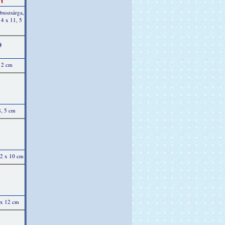
t
buszsárga,
14 x 11, 5
)
12 cm
8, 5 cm
12 x 10 cm
 x 12 cm