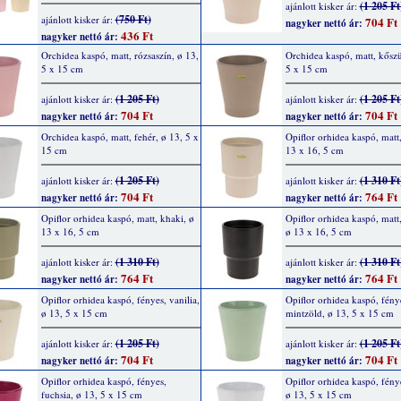
(1 205 Ft
ajánlott kisker ár:
(750 Ft)
ajánlott kisker ár:
704 Ft
nagyker nettó ár:
436 Ft
nagyker nettó ár:
Orchidea kaspó, matt, rózsaszín, ø 13,
Orchidea kaspó, matt, kőszü
5 x 15 cm
5 x 15 cm
(1 205 Ft)
(1 205 Ft
ajánlott kisker ár:
ajánlott kisker ár:
704 Ft
704 Ft
nagyker nettó ár:
nagyker nettó ár:
Orchidea kaspó, matt, fehér, ø 13, 5 x
Opiflor orhidea kaspó, matt,
15 cm
13 x 16, 5 cm
(1 205 Ft)
(1 310 Ft
ajánlott kisker ár:
ajánlott kisker ár:
704 Ft
764 Ft
nagyker nettó ár:
nagyker nettó ár:
Opiflor orhidea kaspó, matt, khaki, ø
Opiflor orhidea kaspó, matt, 
13 x 16, 5 cm
ø 13 x 16, 5 cm
(1 310 Ft)
(1 310 Ft
ajánlott kisker ár:
ajánlott kisker ár:
764 Ft
764 Ft
nagyker nettó ár:
nagyker nettó ár:
Opiflor orhidea kaspó, fényes, vanilia,
Opiflor orhidea kaspó, fény
ø 13, 5 x 15 cm
mintzöld, ø 13, 5 x 15 cm
(1 205 Ft)
(1 205 Ft
ajánlott kisker ár:
ajánlott kisker ár:
704 Ft
704 Ft
nagyker nettó ár:
nagyker nettó ár:
Opiflor orhidea kaspó, fényes,
Opiflor orhidea kaspó, fénye
fuchsia, ø 13, 5 x 15 cm
ø 13, 5 x 15 cm