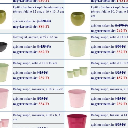
630 Ft
1 431 F
nagyker nettó ár:
nagyker nettó ár:
Opiflor kerámia kaspó, bambuszsárga,
Opiflor kerámia kaspó, bam
fényes, felül ø 12 cm, ø 16 x 13, 5 cm
fényes, felül ø 10, 5 cm, ø 
cm
(1 520 Ft)
ajánlott kisker ár:
(1 270 Ft
ajánlott kisker ár:
889 Ft
nagyker nettó ár:
742 Ft
nagyker nettó ár:
Növénytál, antracit, ø 25 x 12 cm
Bádog kaspó, zöld, ø 14 x 
(1 135 Ft)
(570 Ft)
ajánlott kisker ár:
ajánlott kisker ár:
662 Ft
332 Ft
nagyker nettó ár:
nagyker nettó ár:
Bádog kaspó, zöld, ø 12 x 10 cm
Bádog kaspó, zöld, ø 10 x 
(415 Ft)
(325 Ft)
ajánlott kisker ár:
ajánlott kisker ár:
239 Ft
187 Ft
nagyker nettó ár:
nagyker nettó ár:
Bádog kaspó, rózsaszín, ø 14 x 12 cm
Bádog kaspó, rózsaszín, ø 
(575 Ft)
(415 Ft)
ajánlott kisker ár:
ajánlott kisker ár:
334 Ft
239 Ft
nagyker nettó ár:
nagyker nettó ár:
Bádog kaspó, rózsaszín, ø 10 x 8, 5
Bádog kaspó, fukszia, ø 14
cm
(575 Ft)
ajánlott kisker ár: