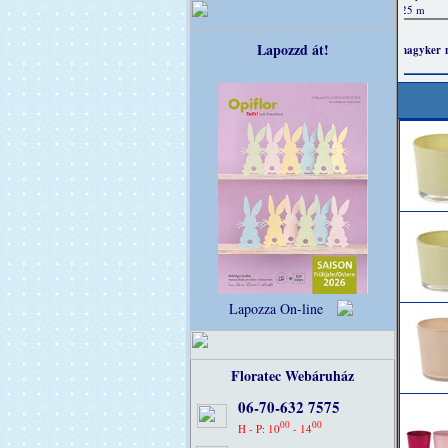
Lapozzd át!
Lapozza On-line
Floratec Webáruház
06-70-632 7575
00
00
H - P: 10
- 14