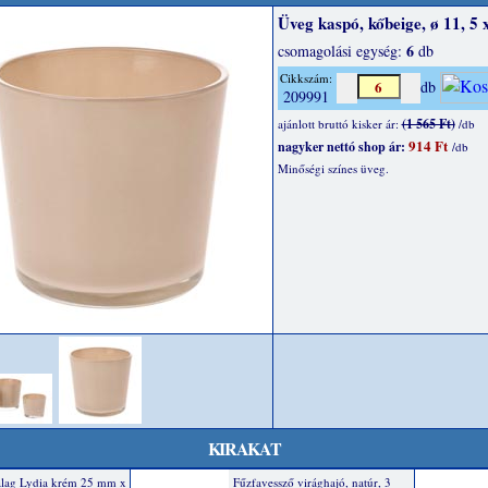
Üveg kaspó, kőbeige, ø 11, 5 
6
csomagolási egység:
db
Cikkszám:
db
209991
(1 565 Ft)
ajánlott bruttó kisker ár:
/db
914 Ft
nagyker nettó shop ár:
/db
Minőségi színes üveg.
KIRAKAT