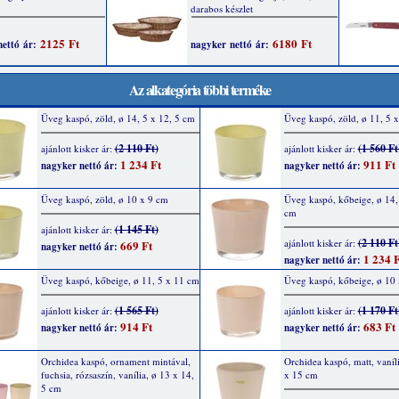
Az alkategória többi terméke
Üveg kaspó, zöld, ø 14, 5 x 12, 5 cm
Üveg kaspó, zöld, ø 11, 5 
(2 110 Ft)
(1 560 Ft
ajánlott kisker ár:
ajánlott kisker ár:
1 234 Ft
911 Ft
nagyker nettó ár:
nagyker nettó ár:
Üveg kaspó, zöld, ø 10 x 9 cm
Üveg kaspó, kőbeige, ø 14,
cm
(1 145 Ft)
ajánlott kisker ár:
(2 110 Ft
ajánlott kisker ár:
669 Ft
nagyker nettó ár:
1 234 F
nagyker nettó ár:
Üveg kaspó, kőbeige, ø 11, 5 x 11 cm
Üveg kaspó, kőbeige, ø 10 
(1 565 Ft)
(1 170 Ft
ajánlott kisker ár:
ajánlott kisker ár:
914 Ft
683 Ft
nagyker nettó ár:
nagyker nettó ár:
Orchidea kaspó, ornament mintával,
Orchidea kaspó, matt, vaníli
fuchsia, rózsaszín, vanília, ø 13 x 14,
x 15 cm
5 cm