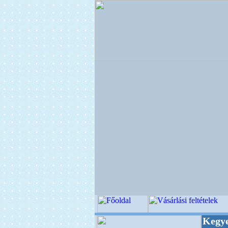
ségi Virágkötészeti-, Esküvői-, Kegyeleti-kell