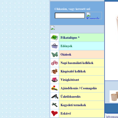
Cikkszám, vagy keresett szó
Főkatalógus *
Edények
Oázisok
Napi használati kellékek
Kiegészítő kellékek
Virágkötészet
Ajándékozás / Csomagolás
Üzletfelszerelés
Kegyeleti termékek
Esküvő