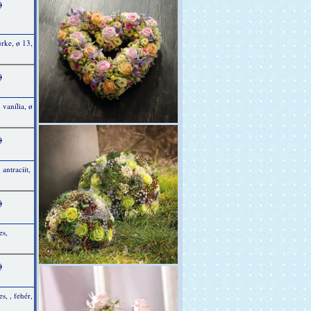
)
rke, ø 13,
)
 vanília, ø
)
antraciit,
)
es,
)
s, , fehér,