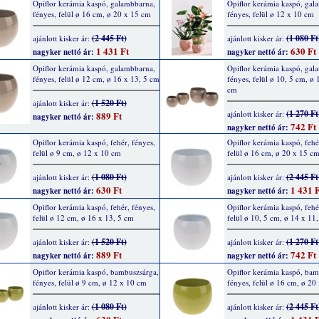
Opiflor kerámia kaspó, galambbarna,
Opiflor kerámia kaspó, gal
fényes, felül ø 16 cm, ø 20 x 15 cm
fényes, felül ø 12 x 10 cm
(2 445 Ft)
(1 080 Ft
ajánlott kisker ár:
ajánlott kisker ár:
1 431 Ft
630 Ft
nagyker nettó ár:
nagyker nettó ár:
Opiflor kerámia kaspó, galambbarna,
Opiflor kerámia kaspó, gal
fényes, felül ø 12 cm, ø 16 x 13, 5 cm
fényes, felül ø 10, 5 cm, ø 
cm
(1 520 Ft)
ajánlott kisker ár:
(1 270 Ft
ajánlott kisker ár:
889 Ft
nagyker nettó ár:
742 Ft
nagyker nettó ár:
Opiflor kerámia kaspó, fehér, fényes,
Opiflor kerámia kaspó, fehé
felül ø 9 cm, ø 12 x 10 cm
felül ø 16 cm, ø 20 x 15 c
(1 080 Ft)
(2 445 Ft
ajánlott kisker ár:
ajánlott kisker ár:
630 Ft
1 431 F
nagyker nettó ár:
nagyker nettó ár:
Opiflor kerámia kaspó, fehér, fényes,
Opiflor kerámia kaspó, fehé
felül ø 12 cm, ø 16 x 13, 5 cm
felül ø 10, 5 cm, ø 14 x 11
(1 520 Ft)
(1 270 Ft
ajánlott kisker ár:
ajánlott kisker ár:
889 Ft
742 Ft
nagyker nettó ár:
nagyker nettó ár:
Opiflor kerámia kaspó, bambuszsárga,
Opiflor kerámia kaspó, bam
fényes, felül ø 9 cm, ø 12 x 10 cm
fényes, felül ø 16 cm, ø 20
(1 080 Ft)
(2 445 Ft
ajánlott kisker ár:
ajánlott kisker ár: