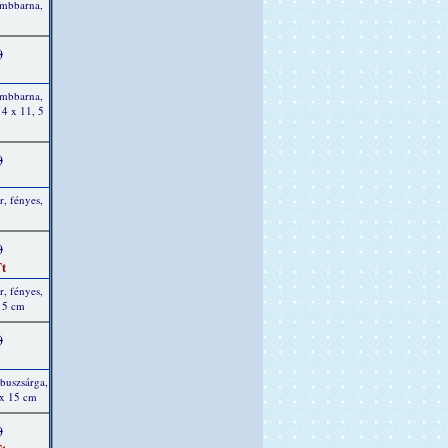
ambbarna,
)
ambbarna,
14 x 11, 5
)
r, fényes,
m
)
t
r, fényes,
, 5 cm
)
buszsárga,
 x 15 cm
)