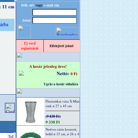
Felh. név
vagy
e-mail cím
x 11 cm
Jelszó
Új vevő
Elfelejtett jelszó
regisztráció
A kosár jelenleg üres!
Nettó:
0 Ft
Ugrás a kosár oldalára
Florisztikai váza X-Män
cink ø 27 x 45 cm
(9 830 Ft)
9 338 Ft
Nedves oázis koszorú,
belül ø 15 cm, ø 26 x 4