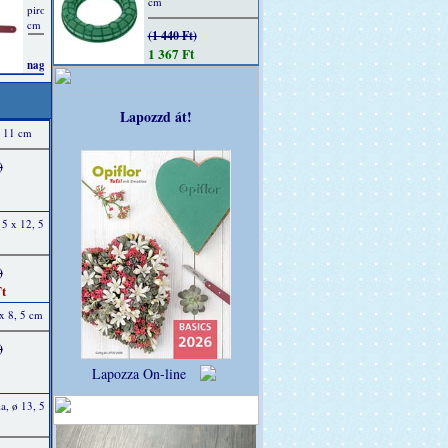
cm
(1 440 Ft)
1 367 Ft
Lapozzd át!
x 11 cm
)
 5 x 12, 5
)
t
x 8, 5 cm
)
Lapozza On-line
a, ø 13, 5