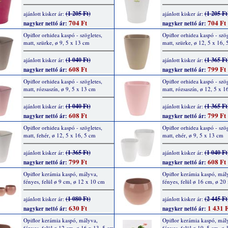
(1 205 Ft)
(1 205 Ft
ajánlott kisker ár:
ajánlott kisker ár:
704 Ft
704 Ft
nagyker nettó ár:
nagyker nettó ár:
Opiflor orhidea kaspó - szögletes,
Opiflor orhidea kaspó - szög
matt, szürke, ø 9, 5 x 13 cm
matt, szürke, ø 12, 5 x 16, 
(1 040 Ft)
(1 365 Ft
ajánlott kisker ár:
ajánlott kisker ár:
608 Ft
799 Ft
nagyker nettó ár:
nagyker nettó ár:
Opiflor orhidea kaspó - szögletes,
Opiflor orhidea kaspó - szög
matt, rózsaszín, ø 9, 5 x 13 cm
matt, rózsaszín, ø 12, 5 x 1
(1 040 Ft)
(1 365 Ft
ajánlott kisker ár:
ajánlott kisker ár:
608 Ft
799 Ft
nagyker nettó ár:
nagyker nettó ár:
Opiflor orhidea kaspó - szögletes,
Opiflor orhidea kaspó - szög
matt, fehér, ø 12, 5 x 16, 5 cm
matt, ehér, ø 9, 5 x 13 cm
(1 365 Ft)
(1 040 Ft
ajánlott kisker ár:
ajánlott kisker ár:
799 Ft
608 Ft
nagyker nettó ár:
nagyker nettó ár:
Opiflor kerámia kaspó, mályva,
Opiflor kerámia kaspó, mál
fényes, felül ø 9 cm, ø 12 x 10 cm
fényes, felül ø 16 cm, ø 20
(1 080 Ft)
(2 445 Ft
ajánlott kisker ár:
ajánlott kisker ár:
630 Ft
1 431 F
nagyker nettó ár:
nagyker nettó ár:
Opiflor kerámia kaspó, mályva,
Opiflor kerámia kaspó, mál
fényes, felül ø 12 cm, ø 16 x 13, 5 cm
fényes, felül ø 10, 5 cm, ø 