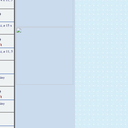
)
i, ø 15 x
)
t
i, ø 11, 5
vány
)
t
vány