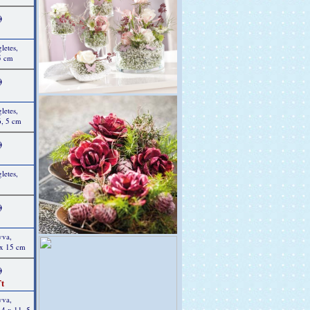
)
letes,
5 cm
)
letes,
6, 5 cm
)
letes,
)
yva,
 x 15 cm
)
t
yva,
14 x 11, 5