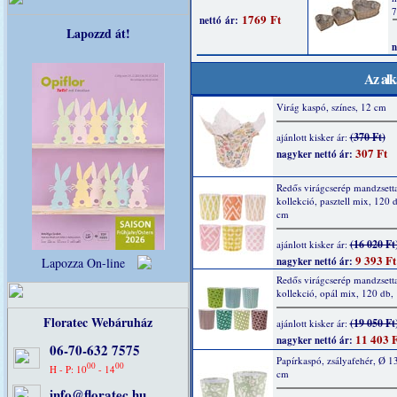
Lapozzd át!
Az alk
Virág kaspó, színes, 12 cm
(370 Ft)
ajánlott kisker ár:
307 Ft
nagyker nettó ár:
Redős virágcserép mandzsett
kollekció, pasztell mix, 120 
cm
(16 020 Ft
ajánlott kisker ár:
9 393 Ft
nagyker nettó ár:
Lapozza On-line
Redős virágcserép mandzsett
kollekció, opál mix, 120 db,
Floratec Webáruház
(19 050 Ft
ajánlott kisker ár:
11 403 F
nagyker nettó ár:
06-70-632 7575
Papírkaspó, zsályafehér, Ø 13
00
00
H - P: 10
- 14
cm
info@floratec.hu