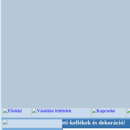
küvői-, Kegyeleti-kellékek és dekoráció! Oldalu