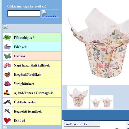
Cikkszám, vagy keresett szó
Főkatalógus *
Edények
Oázisok
Napi használati kellékek
Kiegészítő kellékek
Virágkötészet
Ajándékozás / Csomagolás
Üzletfelszerelés
Kegyeleti termékek
Esküvő