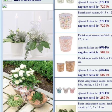
(870 Ft)
ajánlott kisker ár:
727 Ft
nagyker nettó ár:
Papírkaspó, színes, Ø 13 x 1
(870 Ft)
ajánlott kisker ár:
727 Ft
nagyker nettó ár:
Papírkaspó, rózsaszín-fehér, 
12, 5 cm
(870 Ft)
ajánlott kisker ár:
507 Ft
nagyker nettó ár:
Papírkaspó, natúr fehér, ø 13
cm
(870 Ft)
ajánlott kisker ár:
507 Ft
nagyker nettó ár:
Papír virágcserép kaspó, rózs
kék, szürke, ø 12 x 11 cm
(470 Ft)
ajánlott kisker ár:
287 Ft
nagyker nettó ár:
Papír virágcserép kaspó, fehé
darab, ø 10, 5 x 11 cm