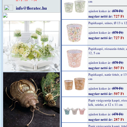
cm
info@floratec.hu
(870 Ft)
ajánlott kisker ár:
727 Ft
nagyker nettó ár:
Papírkaspó, színes, Ø 13 x 1
(870 Ft)
ajánlott kisker ár:
727 Ft
nagyker nettó ár:
Papírkaspó, rózsaszín-fehér, 
12, 5 cm
(870 Ft)
ajánlott kisker ár:
507 Ft
nagyker nettó ár:
Papírkaspó, natúr fehér, ø 13
cm
(870 Ft)
ajánlott kisker ár:
507 Ft
nagyker nettó ár:
Papír virágcserép kaspó, rózs
kék, szürke, ø 12 x 11 cm
(470 Ft)
ajánlott kisker ár:
287 Ft
nagyker nettó ár:
Papír virágcserép kaspó, fehé