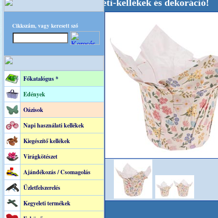
küvői-, Kegyeleti-kellékek és dekoráció! Oldalu
Cikkszám, vagy keresett szó
Főkatalógus *
Edények
Oázisok
Napi használati kellékek
Kiegészítő kellékek
Virágkötészet
Ajándékozás / Csomagolás
Üzletfelszerelés
Kegyeleti termékek