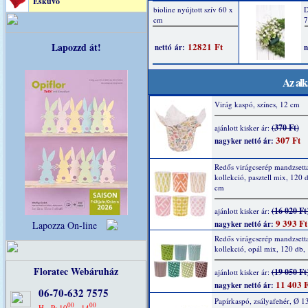
Esküvő
Lapozzd át!
Az alk
Virág kaspó, színes, 12 cm
(370 Ft)
ajánlott kisker ár:
307 Ft
nagyker nettó ár:
Redős virágcserép mandzsett
kollekció, pasztell mix, 120 
cm
(16 020 Ft
ajánlott kisker ár:
9 393 Ft
nagyker nettó ár:
Lapozza On-line
Redős virágcserép mandzsett
kollekció, opál mix, 120 db,
Floratec Webáruház
(19 050 Ft
ajánlott kisker ár:
11 403 F
nagyker nettó ár:
06-70-632 7575
Papírkaspó, zsályafehér, Ø 13
00
00
H - P: 10
- 14