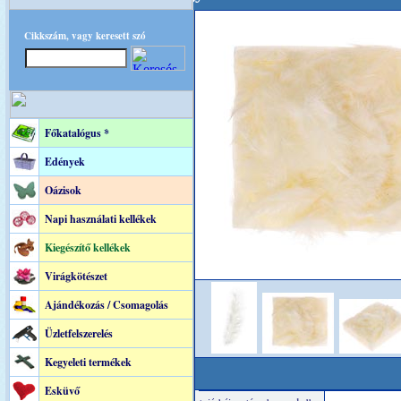
Cikkszám, vagy keresett szó
Főkatalógus *
Edények
Oázisok
Napi használati kellékek
Kiegészítő kellékek
Virágkötészet
Ajándékozás / Csomagolás
Üzletfelszerelés
Kegyeleti termékek
Esküvő