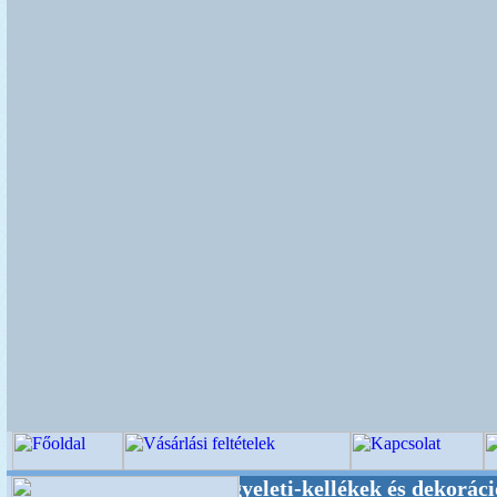
, Esküvői-, Kegyeleti-kellékek és dekoráció! Ol