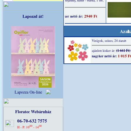
Lapozzd át!
Az alk
Virágok, színes, 24 darab
(1 661 Ft)
ajánlott kisker ár:
1 015 F
nagyker nettó ár:
Lapozza On-line
Floratec Webáruház
06-70-632 7575
00
00
H - P: 10
- 14