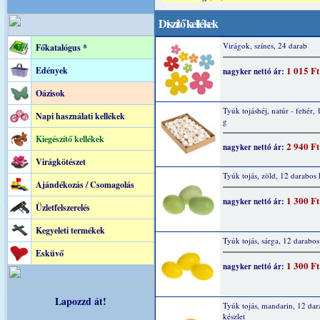
Diszítő kellékek
Virágok, színes, 24 darab
Főkatalógus *
1 015 Ft
Edények
nagyker nettó ár:
Oázisok
Tyúk tojáshéj, natúr - fehér,
Napi használati kellékek
g
Kiegészítő kellékek
2 940 Ft
nagyker nettó ár:
Virágkötészet
Tyúk tojás, zöld, 12 darabos 
Ajándékozás / Csomagolás
1 300 Ft
nagyker nettó ár:
Üzletfelszerelés
Kegyeleti termékek
Tyúk tojás, sárga, 12 darabos
Esküvő
1 300 Ft
nagyker nettó ár:
Lapozzd át!
Tyúk tojás, mandarin, 12 dar
készlet