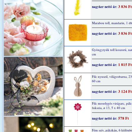
3 836 Ft
nagyker nettó ár:
Marabou toll, mandarin, 1 db
3 836 Ft
nagyker nettó ár:
Gyöngytyúk toll koszorú, nat
cm
1 815 Ft
nagyker nettó ár:
Filc nyuszil, világosbarna, 2
60 cm
3 124 Ft
nagyker nettó ár:
Filc mosolygós virágarc, pálc
fukszia, ø 13, 5 x 40 cm
578 Ft
nagyker nettó ár:
Fém szív, pálcikán, 6 különb