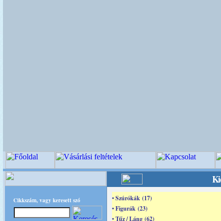
Ki
• Szúrókák (17)
Cikkszám, vagy keresett szó
• Figurák (23)
• Tűz / Láng (62)