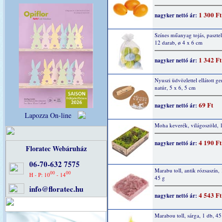
1 300 Ft
nagyker nettó ár:
Színes műanyag tojás, pasztel
12 darab, ø 4 x 6 cm
1 342 Ft
nagyker nettó ár:
Nyuszi üdvözlettel ellátott g
natúr, 5 x 6, 5 cm
69 Ft
nagyker nettó ár:
Lapozza On-line
Moha keverék, világoszöld, 
4 190 Ft
nagyker nettó ár:
Floratec Webáruház
06-70-632 7575
Marabu toll, antik rózsaszín, 
00
00
H - P: 10
- 14
45 g
info@floratec.hu
4 543 Ft
nagyker nettó ár:
Marabou toll, sárga, 1 db, 45