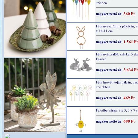
színben
360 Ft
nagyker nettó ár:
Fém nyusziforma pálcikán, n
x 14-11 cm
1 561 Ft
nagyker nettó ár:
Fém nyúlcsalád, szürke, 5 da
készlet
3 634 Ft
nagyker nettó ár:
Fém húsvéti tojás pálcán, pasz
színekben
469 Ft
nagyker nettó ár:
Fa csibe, sárga, 7 x 3, 5 x 7 
688 Ft
nagyker nettó ár: