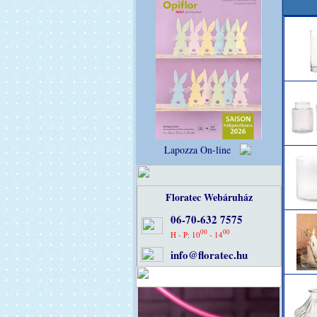
Lapozza On-line
Floratec Webáruház
06-70-632 7575
00
00
H - P: 10
- 14
info@floratec.hu