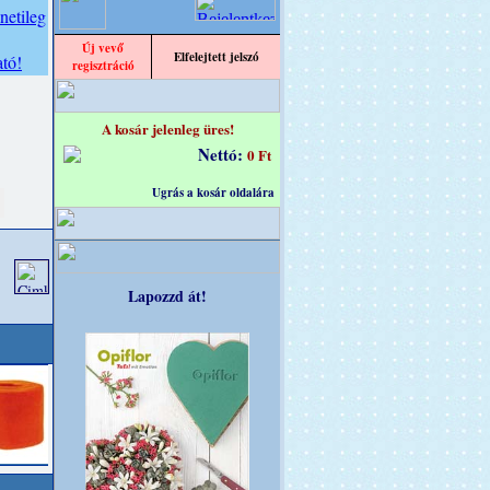
Új vevő
Elfelejtett jelszó
regisztráció
A kosár jelenleg üres!
Nettó:
0 Ft
Ugrás a kosár oldalára
Lapozzd át!