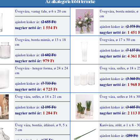
Az alkategória többi terméke
Üvegváza, vastag falu, ø 6 x 20 cm
Üvegváza, borda mintás, ø 
cm
(2 655 Ft)
ajánlott kisker ár:
(2 375 Ft
ajánlott kisker ár:
1 554 Ft
nagyker nettó ár:
1 451 F
nagyker nettó ár:
Üvegváza, borda mintás, ø 13 x 18
Üvegváza, ø 17 x 50 cm
cm
(7 137 Ft
ajánlott kisker ár:
(1 602 Ft)
ajánlott kisker ár:
4 361 F
nagyker nettó ár:
979 Ft
nagyker nettó ár:
Üvegváza - henger forma, ø 24 x 24
Üveg váza, széles, ø 18 x 
cm
(3 360 Ft
ajánlott kisker ár:
(7 733 Ft)
ajánlott kisker ár:
1 968 F
nagyker nettó ár:
4 725 Ft
nagyker nettó ár:
Üveg váza, széles, ø 14 x 21 cm
Üveg váza, széles ø 16 x 3
(2 195 Ft)
(3 605 Ft
ajánlott kisker ár:
ajánlott kisker ár:
1 284 Ft
2 113 F
nagyker nettó ár:
nagyker nettó ár:
Üveg váza, bordás, átlátszó, ø 9, 5 x
Karóváza, zöld, ø 1 x 8 - 3
7 cm
(250 Ft)
ajánlott kisker ár: