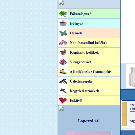
Főkatalógus *
Edények
Oázisok
Napi használati kellékek
Kiegészítő kellékek
Virágkötészet
Ajándékozás / Csomagolás
Üzletfelszerelés
Kegyeleti termékek
Esküvő
Lapozzd át!