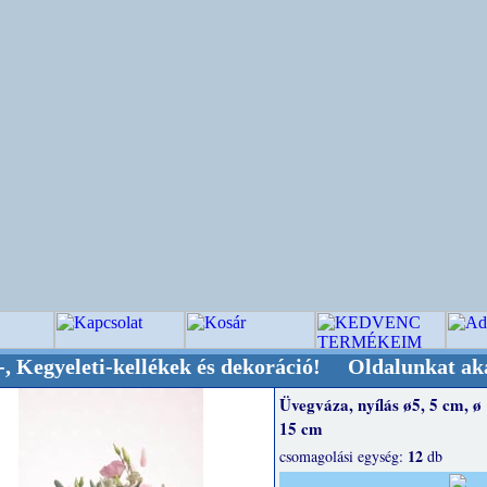
ti-kellékek és dekoráció! Oldalunkat akarattal 
Üvegváza, nyílás ø5, 5 cm, ø
15 cm
12
csomagolási egység:
db