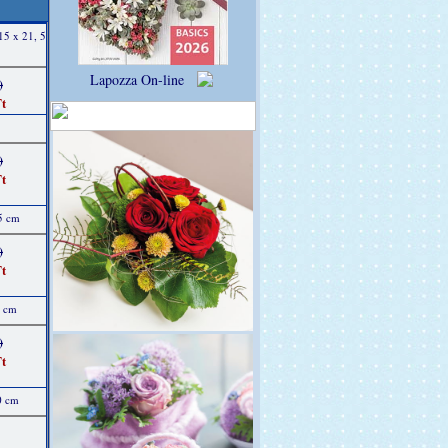
15 x 21, 5
Lapozza On-line
)
t
)
t
25 cm
)
t
0 cm
)
t
0 cm