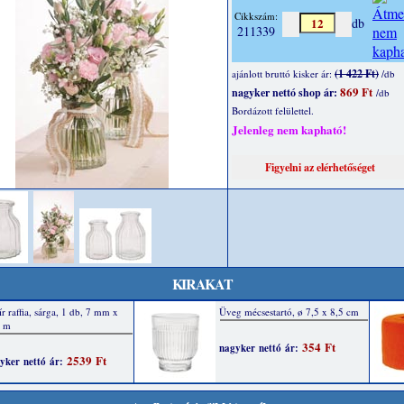
Cikkszám:
db
211339
(1 422 Ft)
ajánlott bruttó kisker ár:
/db
869 Ft
nagyker nettó shop ár:
/db
Bordázott felülettel.
Jelenleg nem kapható!
KIRAKAT