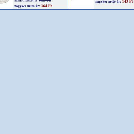
(625 Ft)
ajánlott kisker ár:
143 Ft
nagyker nettó ár:
364 Ft
nagyker nettó ár: