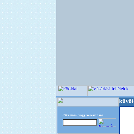
Minőségi Virágkötészeti-, Esküvői-, Kegyele
Cikkszám, vagy keresett szó