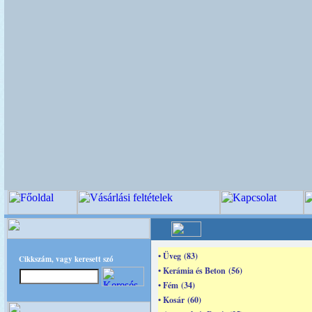
• Üveg (83)
Cikkszám, vagy keresett szó
• Kerámia és Beton (56)
• Fém (34)
• Kosár (60)