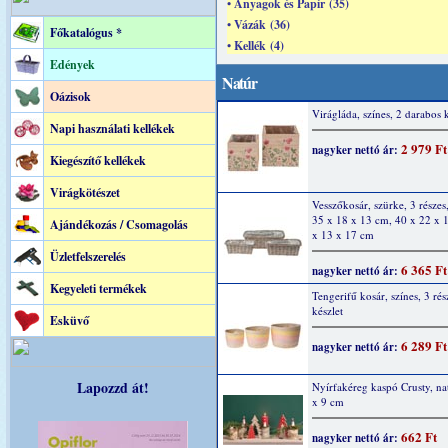
• Anyagok és Papír (35)
• Vázák (36)
Főkatalógus *
• Kellék (4)
Edények
Natúr
Oázisok
Virágláda, színes, 2 darabos k
Napi használati kellékek
2 979 Ft
nagyker nettó ár:
Kiegészítő kellékek
Virágkötészet
Vesszőkosár, szürke, 3 részes
35 x 18 x 13 cm, 40 x 22 x 
Ajándékozás / Csomagolás
x 13 x 17 cm
Üzletfelszerelés
6 365 Ft
nagyker nettó ár:
Kegyeleti termékek
Tengerifű kosár, színes, 3 rés
készlet
Esküvő
6 289 Ft
nagyker nettó ár:
Lapozzd át!
Nyírfakéreg kaspó Crusty, na
x 9 cm
662 Ft
nagyker nettó ár: