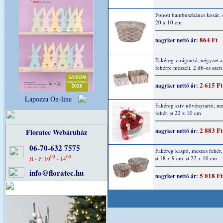
Fonott bambuszháncs kosár, 
20 x 10 cm
864 Ft
nagyker nettó ár:
Fakéreg virágtartó, négyzet a
fehérre meszelt, 2 db-os szett
2 615 Ft
nagyker nettó ár:
Lapozza On-line
Fakéreg szív növénytartó, me
fehér, ø 22 x 10 cm
2 883 Ft
Floratec Webáruház
nagyker nettó ár:
06-70-632 7575
Fakéreg kaspó, meszes fehér, 
00
00
ø 18 x 9 cm, ø 22 x 10 cm
H - P: 10
- 14
info@floratec.hu
5 018 Ft
nagyker nettó ár: