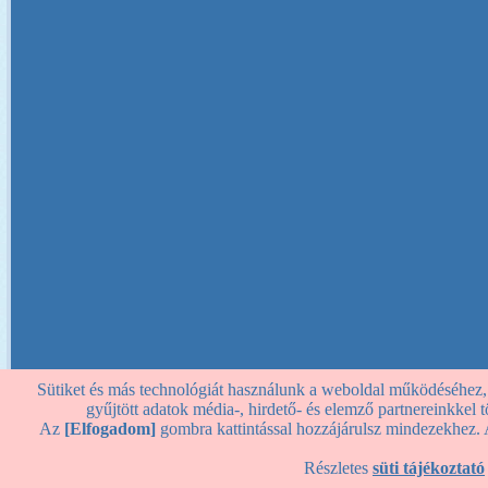
Sütiket és más technológiát használunk a weboldal működéséhez, st
gyűjtött adatok média-, hirdető- és elemző partnereinkkel
Az
[Elfogadom]
gombra kattintással hozzájárulsz mindezekhez. 
Részletes
süti tájékoztató