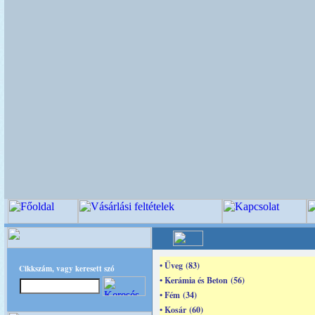
• Üveg (83)
Cikkszám, vagy keresett szó
• Kerámia és Beton (56)
• Fém (34)
• Kosár (60)