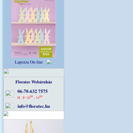
Lapozza On-line
Floratec Webáruház
06-70-632 7575
00
00
H - P: 10
- 14
info@floratec.hu