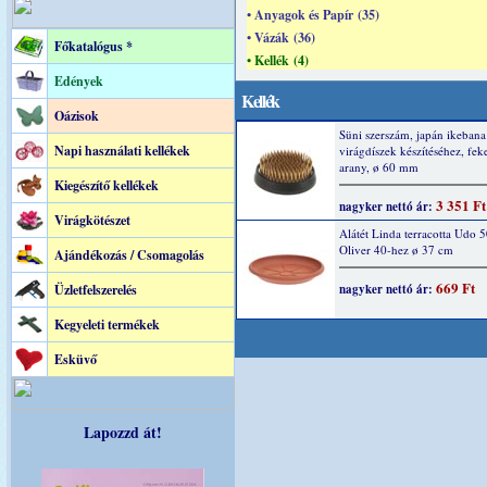
• Anyagok és Papír (35)
• Vázák (36)
Főkatalógus *
• Kellék (4)
Edények
Kellék
Oázisok
Süni szerszám, japán ikebana
Napi használati kellékek
virágdíszek készítéséhez, feke
arany, ø 60 mm
Kiegészítő kellékek
3 351 Ft
nagyker nettó ár:
Virágkötészet
Alátét Linda terracotta Udo 5
Oliver 40-hez ø 37 cm
Ajándékozás / Csomagolás
669 Ft
Üzletfelszerelés
nagyker nettó ár:
Kegyeleti termékek
Esküvő
Lapozzd át!