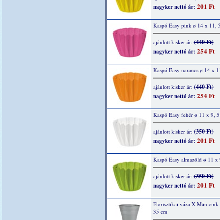
201 Ft
nagyker nettó ár:
Kaspó Easy pink ø 14 x 11, 
(440 Ft)
ajánlott kisker ár:
254 Ft
nagyker nettó ár:
Kaspó Easy narancs ø 14 x 1
(440 Ft)
ajánlott kisker ár:
254 Ft
nagyker nettó ár:
Kaspó Easy fehér ø 11 x 9, 
(350 Ft)
ajánlott kisker ár:
201 Ft
nagyker nettó ár:
Kaspó Easy almazöld ø 11 x 
(350 Ft)
ajánlott kisker ár:
201 Ft
nagyker nettó ár:
Florisztikai váza X-Män cink
35 cm