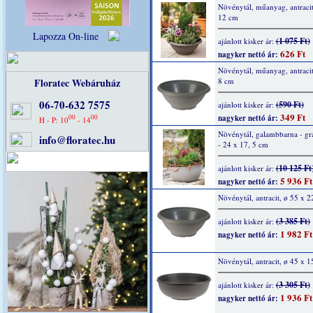
Növénytál, műanyag, antracit
12 cm
Lapozza On-line
(1 075 Ft)
ajánlott kisker ár:
626 Ft
nagyker nettó ár:
Növénytál, műanyag, antracit
Floratec Webáruház
8 cm
06-70-632 7575
(590 Ft)
ajánlott kisker ár:
349 Ft
00
00
nagyker nettó ár:
H - P: 10
- 14
Növénytál, galambbarna - grá
info@floratec.hu
- 24 x 17, 5 cm
(10 125 Ft
ajánlott kisker ár:
5 936 Ft
nagyker nettó ár:
Növénytál, antracit, ø 55 x 
(3 385 Ft)
ajánlott kisker ár:
1 982 Ft
nagyker nettó ár:
Növénytál, antracit, ø 45 x 1
(3 305 Ft)
ajánlott kisker ár:
1 936 Ft
nagyker nettó ár: