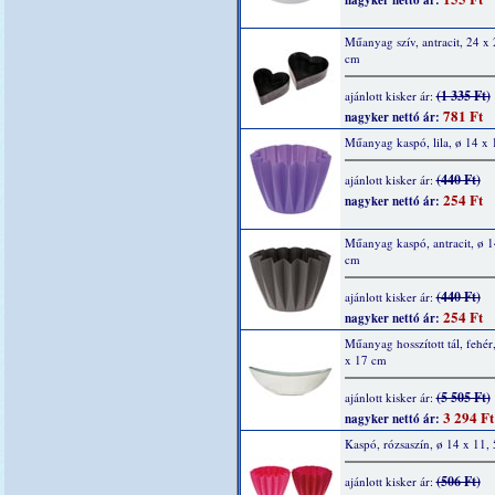
nagyker nettó ár:
Műanyag szív, antracit, 24 x 
cm
(1 335 Ft)
ajánlott kisker ár:
781 Ft
nagyker nettó ár:
Műanyag kaspó, lila, ø 14 x 
(440 Ft)
ajánlott kisker ár:
254 Ft
nagyker nettó ár:
Műanyag kaspó, antracit, ø 1
cm
(440 Ft)
ajánlott kisker ár:
254 Ft
nagyker nettó ár:
Műanyag hosszított tál, fehér
x 17 cm
(5 505 Ft)
ajánlott kisker ár:
3 294 Ft
nagyker nettó ár:
Kaspó, rózsaszín, ø 14 x 11,
(506 Ft)
ajánlott kisker ár: