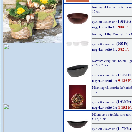
Növénytál Carmen sötétbarna
13 cm
(1 555 Ft)
ajánlott kisker ár:
908 Ft
nagyker nettó ár:
Növénytál Big Mann ø 18 x 
(995 Ft)
ajánlott kisker ár:
582 Ft
nagyker nettó ár:
Növény virágláda, fekete - gr
- 36 x 20 cm
(15 250 Ft
ajánlott kisker ár:
9 129 Ft
nagyker nettó ár:
Máanyag tál, szürke kőhatású
10 cm
(1 930 Ft)
ajánlott kisker ár:
1 152 Ft
nagyker nettó ár:
Műanyag virágláda, antracit,
x 12, 5 cm
(1 170 Ft)
ajánlott kisker ár: