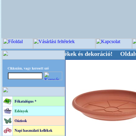
, Kegyeleti-kellékek és dekoráció! Oldalunkat a
Cikkszám, vagy keresett szó
Főkatalógus *
Edények
Oázisok
Napi használati kellékek