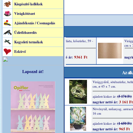
Kiegészítő kellékek
Virágkötészet
Ajándékozás / Csomagolás
Üzletfelszerelés
Kegyeleti termékek
Esküvő
Lapozzd át!
Az alk
Virággyűrű, sötétszürke, belü
cm, ø 45 x 7 cm.
(5 174 Ft)
ajánlott kisker ár:
3 161 Ft
nagyker nettó ár:
Növénytál, műanyag, antracit
16 cm
(1 650 Ft)
ajánlott kisker ár:
965 Ft
nagyker nettó ár: