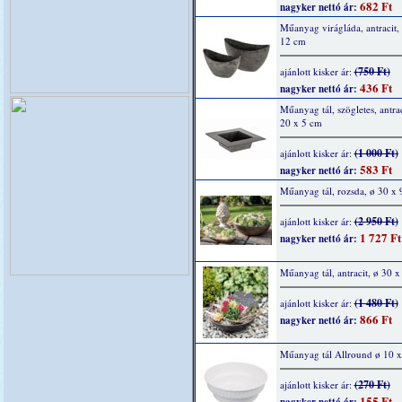
682 Ft
nagyker nettó ár:
Műanyag virágláda, antracit,
12 cm
(750 Ft)
ajánlott kisker ár:
436 Ft
nagyker nettó ár:
Műanyag tál, szögletes, antrac
20 x 5 cm
(1 000 Ft)
ajánlott kisker ár:
583 Ft
nagyker nettó ár:
Műanyag tál, rozsda, ø 30 x 
(2 950 Ft)
ajánlott kisker ár:
1 727 Ft
nagyker nettó ár:
Műanyag tál, antracit, ø 30 x
(1 480 Ft)
ajánlott kisker ár:
866 Ft
nagyker nettó ár:
Műanyag tál Allround ø 10 
(270 Ft)
ajánlott kisker ár:
155 Ft