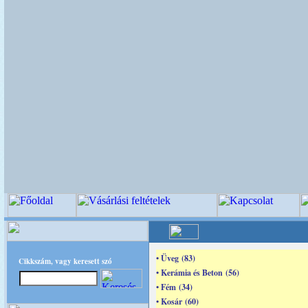
• Üveg (83)
Cikkszám, vagy keresett szó
• Kerámia és Beton (56)
• Fém (34)
• Kosár (60)