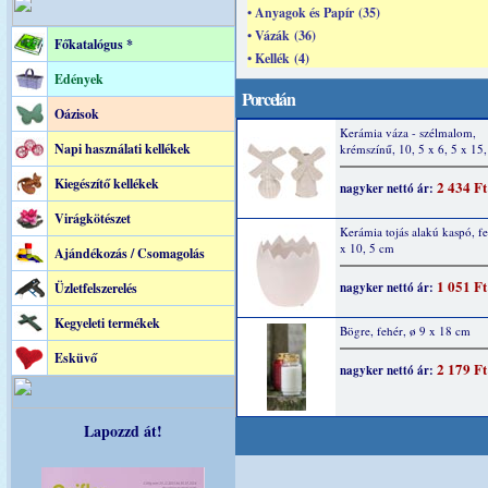
• Anyagok és Papír (35)
• Vázák (36)
Főkatalógus *
• Kellék (4)
Edények
Porcelán
Oázisok
Kerámia váza - szélmalom,
Napi használati kellékek
krémszínű, 10, 5 x 6, 5 x 15
Kiegészítő kellékek
2 434 Ft
nagyker nettó ár:
Virágkötészet
Kerámia tojás alakú kaspó, fe
x 10, 5 cm
Ajándékozás / Csomagolás
1 051 Ft
Üzletfelszerelés
nagyker nettó ár:
Kegyeleti termékek
Bögre, fehér, ø 9 x 18 cm
Esküvő
2 179 Ft
nagyker nettó ár:
Lapozzd át!