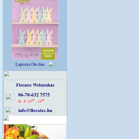
Lapozza On-line
Floratec Webáruház
06-70-632 7575
00
00
H - P: 10
- 14
info@floratec.hu