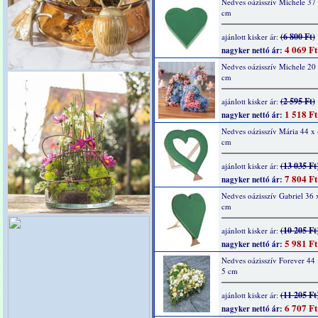
Nedves oázisszív Michele 37 
cm
(6 800 Ft)
ajánlott kisker ár:
4 069 Ft
nagyker nettó ár:
Nedves oázisszív Michele 20 
cm
(2 595 Ft)
ajánlott kisker ár:
1 518 Ft
nagyker nettó ár:
Nedves oázisszív Mária 44 x 
cm
(13 035 Ft
ajánlott kisker ár:
7 804 Ft
nagyker nettó ár:
Nedves oázisszív Gabriel 36 
cm
(10 205 Ft
ajánlott kisker ár:
5 981 Ft
nagyker nettó ár:
Nedves oázisszív Forever 44 
5 cm
(11 205 Ft
ajánlott kisker ár:
6 707 Ft
nagyker nettó ár: