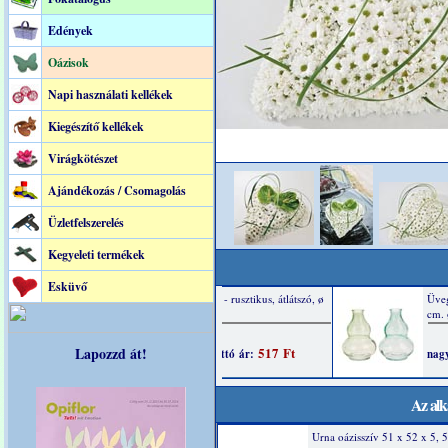
Edények
Oázisok
Napi használati kellékek
Kiegészítő kellékek
Virágkötészet
Ajándékozás / Csomagolás
Üzletfelszerelés
Kegyeleti termékek
Esküvő
Lapozzd át!
Az alk
Urna oázisszív 51 x 52 x 5, 