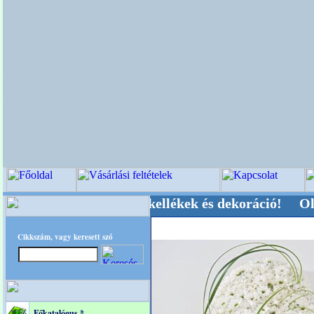
ői-, Kegyeleti-kellékek és dekoráció! Oldalunka
Cikkszám, vagy keresett szó
Főkatalógus *