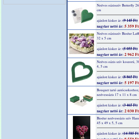
Nedves oázisszív Butterfly 26
cm
(9 145 Ft)
ajánlott kisker ár:
5 359 Ft
nagyker nettó ár:
Nedves oázisszív Biodur Laffl
32 x 5 cm
(5 055 Ft)
ajánlott kisker ár:
2 962 Ft
nagyker nettó ár:
Nedves oázis szív koszorú, 3
4, 5 cm
(8 865 Ft)
ajánlott kisker ár:
5 197 Ft
nagyker nettó ár:
Bouquet tartó autócsokorhoz
nedvesoázis 17 x 11 x 8 cm
(3 465 Ft)
ajánlott kisker ár:
2 030 Ft
nagyker nettó ár:
Biodur nedvesoázis szív Hann
45 x 49 x 5, 5 cm
(14 585 Ft
ajánlott kisker ár:
8 550 Ft