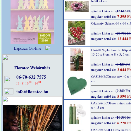
belül 24 cm
(12 615 Ft
ajánlott kisker ár:
7 395 Ft
nagyker nettó ár:
Oázisszív Gabriel 64 x 64 x 
(20 785 Ft
ajánlott kisker ár:
12 444 F
nagyker nettó ár:
Lapozza On-line
Oasis® Naylorbase Le Klip zö
13-20 x 8 cm, ø 8 x 5, 5 cm
(3 420 Ft)
ajánlott kisker ár:
Floratec Webáruház
2 044 Ft
nagyker nettó ár:
06-70-632 7575
OASIS® ECObase szív 40 x 4
cm
00
00
H - P: 10
- 14
info@floratec.hu
(9 340 Ft)
ajánlott kisker ár:
5 590 Ft
nagyker nettó ár:
OASIS® ECObase nyított szí
x 4, 5 cm
(10 390 Ft
ajánlott kisker ár:
6 220 Ft
nagyker nettó ár:
OASIS® BIOLIT szív nagy 3