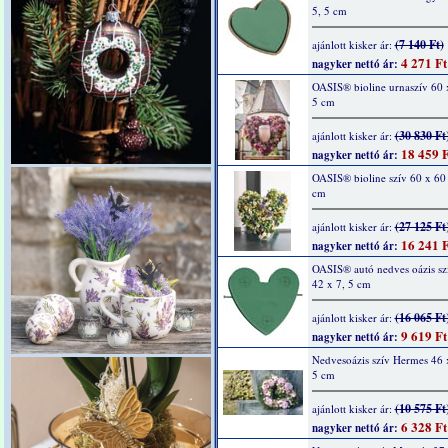
5, 5 cm
(7 140 Ft)
ajánlott kisker ár:
4 271 Ft
nagyker nettó ár:
OASIS® bioline urnaszív 60 
5 cm
(30 830 Ft
ajánlott kisker ár:
18 459 F
nagyker nettó ár:
OASIS® bioline szív 60 x 60 
cm
(27 125 Ft
ajánlott kisker ár:
16 241 F
nagyker nettó ár:
OASIS® autó nedves oázis sz
42 x 7, 5 cm
(16 065 Ft
ajánlott kisker ár:
9 619 Ft
nagyker nettó ár:
Nedvesoázis szív Hermes 46 
5 cm
(10 575 Ft
ajánlott kisker ár:
6 328 Ft
nagyker nettó ár: