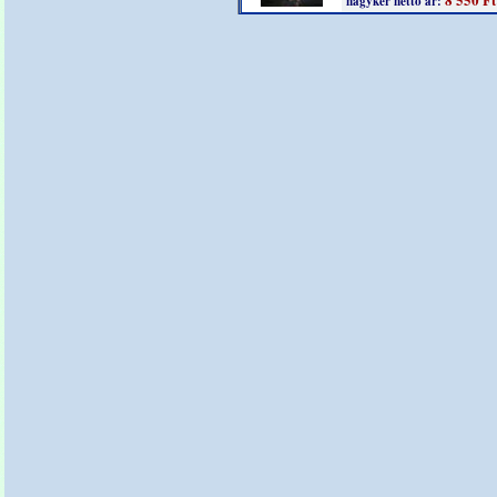
nagyker nettó ár: