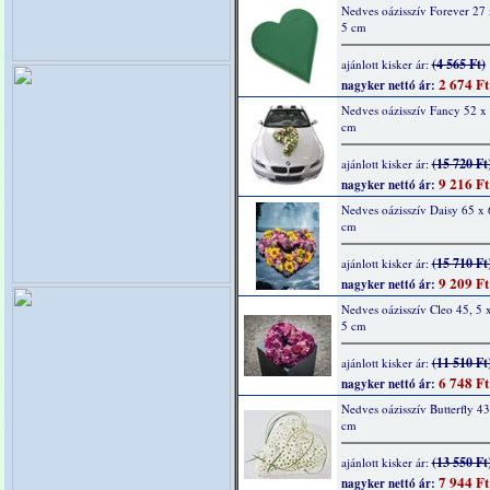
Nedves oázisszív Forever 27 
5 cm
(4 565 Ft)
ajánlott kisker ár:
2 674 Ft
nagyker nettó ár:
Nedves oázisszív Fancy 52 x 
cm
(15 720 Ft
ajánlott kisker ár:
9 216 Ft
nagyker nettó ár:
Nedves oázisszív Daisy 65 x 
cm
(15 710 Ft
ajánlott kisker ár:
9 209 Ft
nagyker nettó ár:
Nedves oázisszív Cleo 45, 5 x
5 cm
(11 510 Ft
ajánlott kisker ár:
6 748 Ft
nagyker nettó ár:
Nedves oázisszív Butterfly 43
cm
(13 550 Ft
ajánlott kisker ár:
7 944 Ft
nagyker nettó ár: