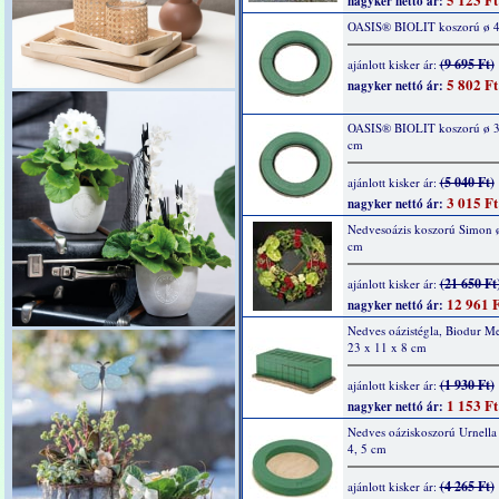
nagyker nettó ár:
OASIS® BIOLIT koszorú ø 4
(9 695 Ft)
ajánlott kisker ár:
5 802 Ft
nagyker nettó ár:
OASIS® BIOLIT koszorú ø 32
cm
(5 040 Ft)
ajánlott kisker ár:
3 015 Ft
nagyker nettó ár:
Nedvesoázis koszorú Simon 
cm
(21 650 Ft
ajánlott kisker ár:
12 961 F
nagyker nettó ár:
Nedves oázistégla, Biodur Mel
23 x 11 x 8 cm
(1 930 Ft)
ajánlott kisker ár:
1 153 Ft
nagyker nettó ár:
Nedves oáziskoszorú Urnella
4, 5 cm
(4 265 Ft)
ajánlott kisker ár: