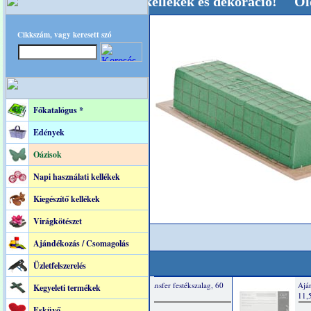
vői-, Kegyeleti-kellékek és dekoráció! Oldalunk
Cikkszám, vagy keresett szó
Főkatalógus *
Edények
Oázisok
Napi használati kellékek
Kiegészítő kellékek
Virágkötészet
Ajándékozás / Csomagolás
Üzletfelszerelés
Kegyeleti termékek
Esküvő