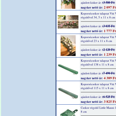
(3 580 Ft)
ajánlott kisker ár:
2 097 Ft
nagyker nettó ár:
Koporsócsokor talapzat Viti V
rögzítővel 34, 5 x 11 x 8 cm
(3 035 Ft)
ajánlott kisker ár:
1 777 Ft
nagyker nettó ár:
Koporsócsokor talapzat Viti V
rögzítővel 23 x 11 x 8 cm
(2 120 Ft)
ajánlott kisker ár:
1 239 Ft
nagyker nettó ár:
Koporsócsokor talapzat Viti V
rögzítővel 138 x 11 x 8 cm
(7 490 Ft)
ajánlott kisker ár:
4 389 Ft
nagyker nettó ár:
Koporsócsokor talapzat Viti V
rögzítővel 115 x 11 x 8 cm
(6 525 Ft)
ajánlott kisker ár:
3 825 Ft
nagyker nettó ár:
Csokor rögzítő Little Manni 
8 cm