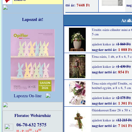
Lapozzd át!
Az alk
Urnifix oázis cilinder mini ø 
5 cm
(1 860 Ft)
ajánlott kisker ár:
1 088 Ft
nagyker nettó ár:
Urna oázis, 1 db, ø 8 x 6, 5 
(1 430 Ft)
ajánlott kisker ár:
854 Ft
nagyker nettó ár:
Urna oázis rögzítő Urnifix, oá
betéttel együtt, ø 8 x 6, 5 cm
Lapozza On-line
(2 175 Ft)
ajánlott kisker ár:
1 301 Ft
nagyker nettó ár:
Oáziskereszt Ester 28 x 50 x
Floratec Webáruház
(12 215 Ft
ajánlott kisker ár:
06-70-632 7575
7 161 Ft
nagyker nettó ár:
00
00
H - P: 10
- 14