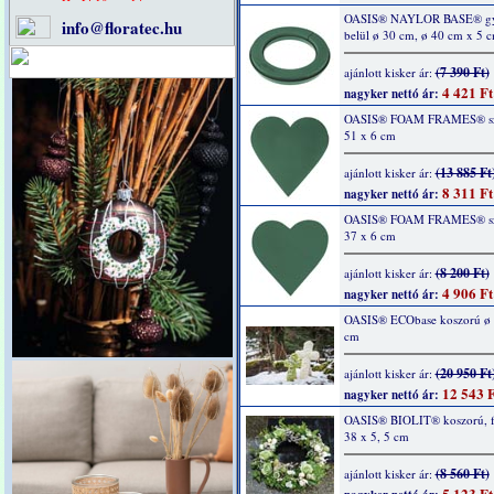
OASIS® NAYLOR BASE® gy
info@floratec.hu
belül ø 30 cm, ø 40 cm x 5 
(7 390 Ft)
ajánlott kisker ár:
4 421 Ft
nagyker nettó ár:
OASIS® FOAM FRAMES® szí
51 x 6 cm
(13 885 Ft
ajánlott kisker ár:
8 311 Ft
nagyker nettó ár:
OASIS® FOAM FRAMES® szí
37 x 6 cm
(8 200 Ft)
ajánlott kisker ár:
4 906 Ft
nagyker nettó ár:
OASIS® ECObase koszorú ø 
cm
(20 950 Ft
ajánlott kisker ár:
12 543 F
nagyker nettó ár:
OASIS® BIOLIT® koszorú, fe
38 x 5, 5 cm
(8 560 Ft)
ajánlott kisker ár:
5 123 Ft