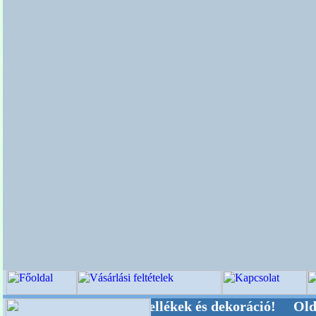
i-, Kegyeleti-kellékek és dekoráció! Oldalunkat