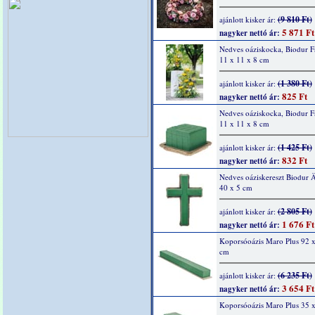
(9 810 Ft)
ajánlott kisker ár:
5 871 Ft
nagyker nettó ár:
Nedves oáziskocka, Biodur Fr
11 x 11 x 8 cm
(1 380 Ft)
ajánlott kisker ár:
825 Ft
nagyker nettó ár:
Nedves oáziskocka, Biodur Fr
11 x 11 x 8 cm
(1 425 Ft)
ajánlott kisker ár:
832 Ft
nagyker nettó ár:
Nedves oáziskereszt Biodur 
40 x 5 cm
(2 805 Ft)
ajánlott kisker ár:
1 676 Ft
nagyker nettó ár:
Koporsóoázis Maro Plus 92 x
cm
(6 235 Ft)
ajánlott kisker ár:
3 654 Ft
nagyker nettó ár:
Koporsóoázis Maro Plus 35 x