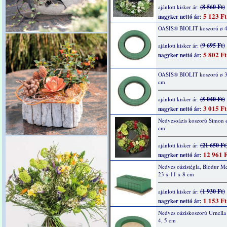
(8 560 Ft)
ajánlott kisker ár:
5 123 Ft
nagyker nettó ár:
OASIS® BIOLIT koszorú ø 4
(9 695 Ft)
ajánlott kisker ár:
5 802 Ft
nagyker nettó ár:
OASIS® BIOLIT koszorú ø 32
cm
(5 040 Ft)
ajánlott kisker ár:
3 015 Ft
nagyker nettó ár:
Nedvesoázis koszorú Simon 
cm
(21 650 Ft
ajánlott kisker ár:
12 961 F
nagyker nettó ár:
Nedves oázistégla, Biodur Mel
23 x 11 x 8 cm
(1 930 Ft)
ajánlott kisker ár:
1 153 Ft
nagyker nettó ár:
Nedves oáziskoszorú Urnella
4, 5 cm