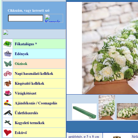
Cikkszám, vagy keresett szó
Főkatalógus *
Edények
Oázisok
Napi használati kellékek
Kiegészítő kellékek
Virágkötészet
Ajándékozás / Csomagolás
Üzletfelszerelés
Kegyeleti termékek
Esküvő