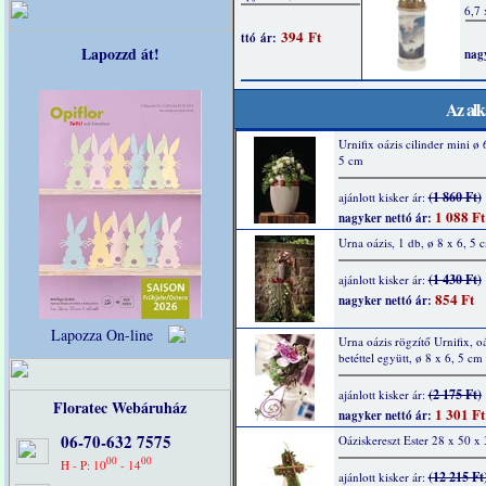
Lapozzd át!
Az alk
Urnifix oázis cilinder mini ø 
5 cm
(1 860 Ft)
ajánlott kisker ár:
1 088 Ft
nagyker nettó ár:
Urna oázis, 1 db, ø 8 x 6, 5 
(1 430 Ft)
ajánlott kisker ár:
854 Ft
nagyker nettó ár:
Lapozza On-line
Urna oázis rögzítő Urnifix, oá
betéttel együtt, ø 8 x 6, 5 cm
(2 175 Ft)
ajánlott kisker ár:
Floratec Webáruház
1 301 Ft
nagyker nettó ár:
06-70-632 7575
Oáziskereszt Ester 28 x 50 x
00
00
H - P: 10
- 14
(12 215 Ft
ajánlott kisker ár: