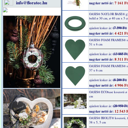
info@floratec.hu
7 161 Ft
nagyker nettó ár:
OASIS® NAYLOR BASE® gy
belül ø 30 cm, ø 40 cm x 5 
(7 390 Ft)
ajánlott kisker ár:
4 421 Ft
nagyker nettó ár:
OASIS® FOAM FRAMES® szí
51 x 6 cm
(13 885 Ft
ajánlott kisker ár:
8 311 Ft
nagyker nettó ár:
OASIS® FOAM FRAMES® szí
37 x 6 cm
(8 200 Ft)
ajánlott kisker ár:
4 906 Ft
nagyker nettó ár:
OASIS® ECObase koszorú ø 
cm
(20 950 Ft
ajánlott kisker ár:
12 543 F
nagyker nettó ár:
OASIS® BIOLIT® koszorú, fe
38 x 5, 5 cm