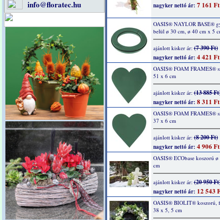
info@floratec.hu
7 161 Ft
nagyker nettó ár:
OASIS® NAYLOR BASE® gy
belül ø 30 cm, ø 40 cm x 5 
(7 390 Ft)
ajánlott kisker ár:
4 421 Ft
nagyker nettó ár:
OASIS® FOAM FRAMES® szí
51 x 6 cm
(13 885 Ft
ajánlott kisker ár:
8 311 Ft
nagyker nettó ár:
OASIS® FOAM FRAMES® szí
37 x 6 cm
(8 200 Ft)
ajánlott kisker ár:
4 906 Ft
nagyker nettó ár:
OASIS® ECObase koszorú ø 
cm
(20 950 Ft
ajánlott kisker ár:
12 543 F
nagyker nettó ár:
OASIS® BIOLIT® koszorú, fe
38 x 5, 5 cm