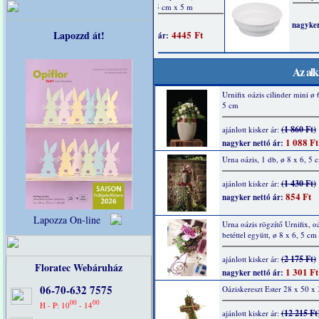
Lapozzd át!
Az alk
Urnifix oázis cilinder mini ø 
5 cm
(1 860 Ft)
ajánlott kisker ár:
1 088 Ft
nagyker nettó ár:
Urna oázis, 1 db, ø 8 x 6, 5 
(1 430 Ft)
ajánlott kisker ár:
854 Ft
nagyker nettó ár:
Lapozza On-line
Urna oázis rögzítő Urnifix, oá
betéttel együtt, ø 8 x 6, 5 cm
(2 175 Ft)
ajánlott kisker ár:
Floratec Webáruház
1 301 Ft
nagyker nettó ár:
06-70-632 7575
Oáziskereszt Ester 28 x 50 x
00
00
H - P: 10
- 14
(12 215 Ft
ajánlott kisker ár: