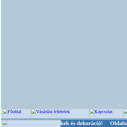
 Kegyeleti-kellékek és dekoráció! Oldalunkat ak