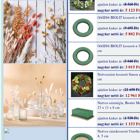
(8 560 Ft)
ajánlott kisker ár:
5 123 Ft
nagyker nettó ár:
OASIS® BIOLIT koszorú ø 4
(9 695 Ft)
ajánlott kisker ár:
5 802 Ft
nagyker nettó ár:
OASIS® BIOLIT koszorú ø 32
cm
(5 040 Ft)
ajánlott kisker ár:
3 015 Ft
nagyker nettó ár:
Nedvesoázis koszorú Simon 
cm
(21 650 Ft
ajánlott kisker ár:
12 961 F
nagyker nettó ár:
Nedves oázistégla, Biodur Mel
23 x 11 x 8 cm
(1 930 Ft)
ajánlott kisker ár:
1 153 Ft
nagyker nettó ár:
Nedves oáziskoszorú Urnella
4, 5 cm