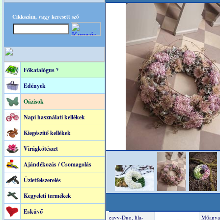
Cikkszám, vagy keresett szó
Főkatalógus *
Edények
Oázisok
Napi használati kellékek
Kiegészítő kellékek
Virágkötészet
Ajándékozás / Csomagolás
Üzletfelszerelés
Kegyeleti termékek
Esküvő