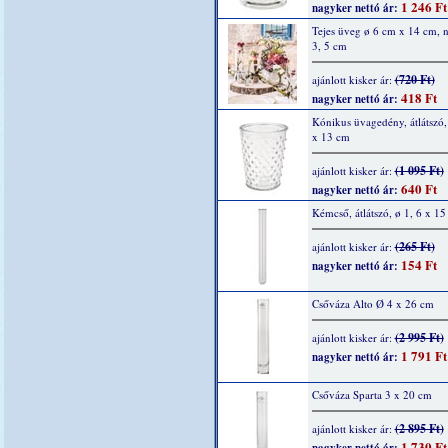
1 246 Ft
nagyker nettó ár:
Tejes üveg ø 6 cm x 14 cm, n
3, 5 cm
(720 Ft)
ajánlott kisker ár:
418 Ft
nagyker nettó ár:
Kónikus üvagedény, átlátszó
x 13 cm
(1 095 Ft)
ajánlott kisker ár:
640 Ft
nagyker nettó ár:
Kémcső, átlátszó, ø 1, 6 x 1
(265 Ft)
ajánlott kisker ár:
154 Ft
nagyker nettó ár:
Csőváza Alto Ø 4 x 26 cm
(2 995 Ft)
ajánlott kisker ár:
1 791 Ft
nagyker nettó ár:
Csőváza Sparta 3 x 20 cm
(2 895 Ft)
ajánlott kisker ár:
1 730 Ft