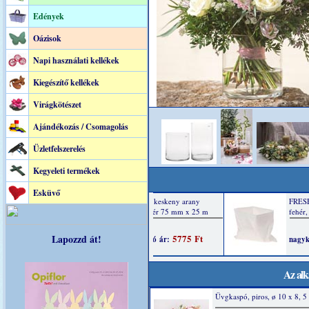
Edények
Oázisok
Napi használati kellékek
Kiegészítő kellékek
Virágkötészet
Ajándékozás / Csomagolás
Üzletfelszerelés
Kegyeleti termékek
Esküvő
Lapozzd át!
Az alk
Üvgkaspó, piros, ø 10 x 8, 5