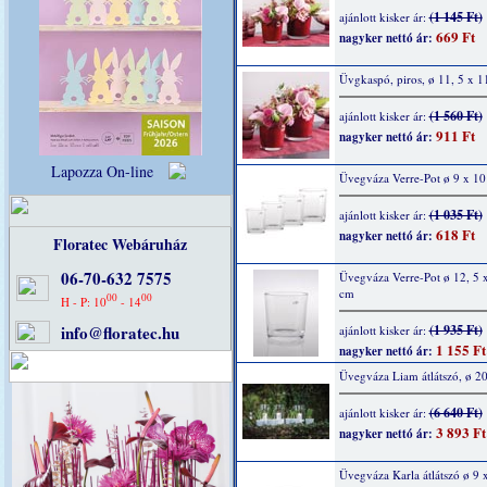
(1 145 Ft)
ajánlott kisker ár:
669 Ft
nagyker nettó ár:
Üvgkaspó, piros, ø 11, 5 x 1
(1 560 Ft)
ajánlott kisker ár:
911 Ft
nagyker nettó ár:
Lapozza On-line
Üvegváza Verre-Pot ø 9 x 1
(1 035 Ft)
ajánlott kisker ár:
618 Ft
nagyker nettó ár:
Floratec Webáruház
06-70-632 7575
Üvegváza Verre-Pot ø 12, 5 x
cm
00
00
H - P: 10
- 14
info@floratec.hu
(1 935 Ft)
ajánlott kisker ár:
1 155 Ft
nagyker nettó ár:
Üvegváza Liam átlátszó, ø 
(6 640 Ft)
ajánlott kisker ár:
3 893 Ft
nagyker nettó ár:
Üvegváza Karla átlátszó ø 9 