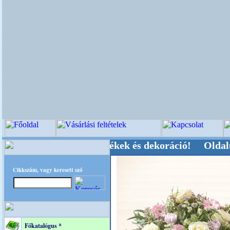
, Kegyeleti-kellékek és dekoráció! Oldalunkat a
Cikkszám, vagy keresett szó
Főkatalógus *