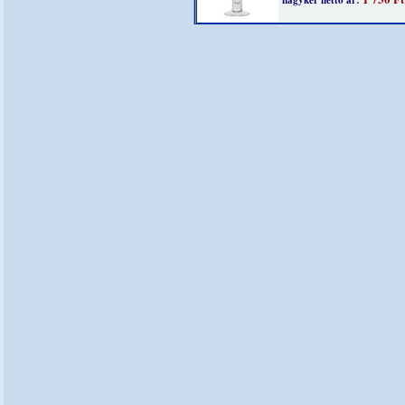
nagyker nettó ár: