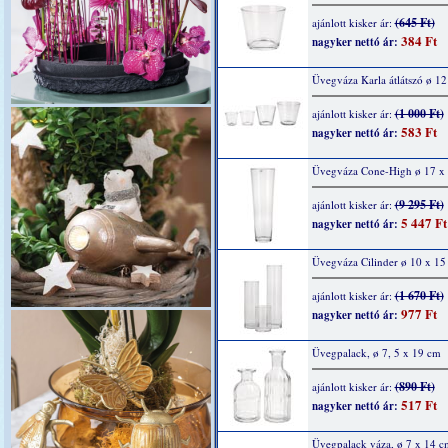
(645 Ft)
ajánlott kisker ár:
384 Ft
nagyker nettó ár:
Üvegváza Karla átlátszó ø 1
(1 000 Ft)
ajánlott kisker ár:
583 Ft
nagyker nettó ár:
Üvegváza Cone-High ø 17 x
(9 295 Ft)
ajánlott kisker ár:
5 447 Ft
nagyker nettó ár:
Üvegváza Cilinder ø 10 x 15
(1 670 Ft)
ajánlott kisker ár:
977 Ft
nagyker nettó ár:
Üvegpalack, ø 7, 5 x 19 cm
(890 Ft)
ajánlott kisker ár:
517 Ft
nagyker nettó ár:
Üvegpalack váza, ø 7 x 14 c