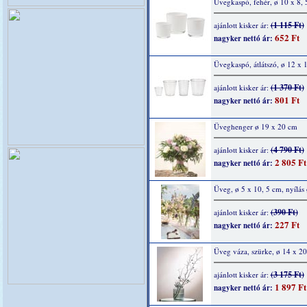
Üvegkaspó, fehér, ø 10 x 8, 
(1 115 Ft)
ajánlott kisker ár:
652 Ft
nagyker nettó ár:
Üvegkaspó, átlátszó, ø 12 x 
(1 370 Ft)
ajánlott kisker ár:
801 Ft
nagyker nettó ár:
Üveghenger ø 19 x 20 cm
(4 790 Ft)
ajánlott kisker ár:
2 805 Ft
nagyker nettó ár:
Üveg, ø 5 x 10, 5 cm, nyílás
(390 Ft)
ajánlott kisker ár:
227 Ft
nagyker nettó ár:
Üveg váza, szürke, ø 14 x 2
(3 175 Ft)
ajánlott kisker ár:
1 897 Ft
nagyker nettó ár: