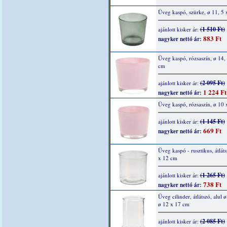
Üveg kaspó, szürke, ø 11, 5
(1 510 Ft)
ajánlott kisker ár:
883 Ft
nagyker nettó ár:
Üveg kaspó, rózsaszín, ø 14, 
cm
(2 095 Ft)
ajánlott kisker ár:
1 224 Ft
nagyker nettó ár:
Üveg kaspó, rózsaszín, ø 10 
(1 145 Ft)
ajánlott kisker ár:
669 Ft
nagyker nettó ár:
Üveg kaspó - rusztikus, átlát
x 12 cm
(1 265 Ft)
ajánlott kisker ár:
738 Ft
nagyker nettó ár:
Üveg cilinder, átlátszó, alul 
ø 12 x 17 cm
(2 085 Ft)
ajánlott kisker ár: