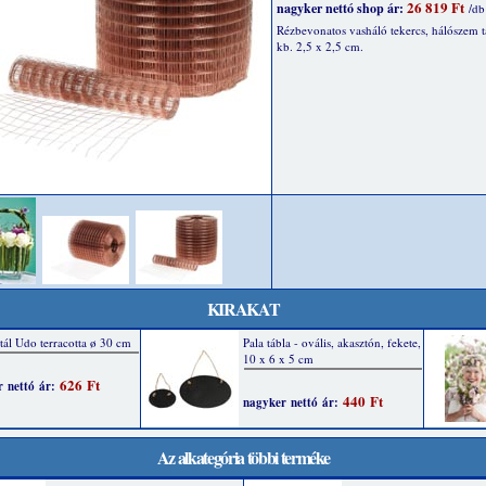
26 819 Ft
nagyker nettó shop ár:
/db
Rézbevonatos vasháló tekercs, hálószem t
kb. 2,5 x 2,5 cm.
KIRAKAT
Az alkategória többi terméke