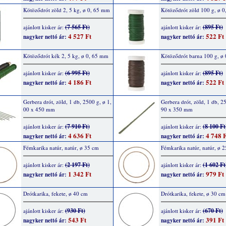
Kötöződrót zöld 2, 5 kg, ø 0, 65 mm
Kötöződrót zöld 100 g, ø 
(7 565 Ft)
(895 Ft)
ajánlott kisker ár:
ajánlott kisker ár:
4 527 Ft
522 Ft
nagyker nettó ár:
nagyker nettó ár:
Kötöződrót kék 2, 5 kg, ø 0, 65 mm
Kötöződrót barna 100 g, ø
(6 995 Ft)
(895 Ft)
ajánlott kisker ár:
ajánlott kisker ár:
4 186 Ft
522 Ft
nagyker nettó ár:
nagyker nettó ár:
Gerbera drót, zöld, 1 db, 2500 g, ø 1,
Gerbera drót, zöld, 1 db, 25
00 x 450 mm
90 x 350 mm
(7 910 Ft)
(8 100 Ft
ajánlott kisker ár:
ajánlott kisker ár:
4 636 Ft
4 748 F
nagyker nettó ár:
nagyker nettó ár:
Fémkarika natúr, natúr, ø 35 cm
Fémkarika natúr, natúr, ø 
(2 197 Ft)
(1 602 Ft
ajánlott kisker ár:
ajánlott kisker ár:
1 342 Ft
979 Ft
nagyker nettó ár:
nagyker nettó ár:
Drótkarika, fekete, ø 40 cm
Drótkarika, fekete, ø 30 cm
(930 Ft)
(670 Ft)
ajánlott kisker ár:
ajánlott kisker ár:
543 Ft
391 Ft
nagyker nettó ár:
nagyker nettó ár: