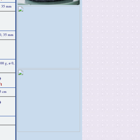
0, 35 mm
 0, 35 mm
00 g, ø 0,
)
t
25 cm
)