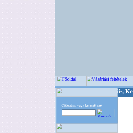
Minőségi Virágkötészeti-, Esküvői-, Kegyeleti-k
Cikkszám, vagy keresett szó