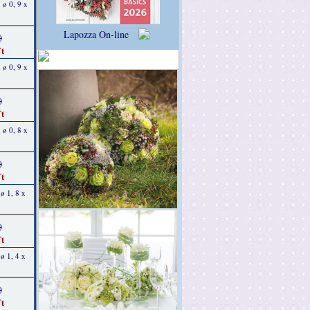
 ø 0, 9 x
Lapozza On-line
)
t
 ø 0, 9 x
)
t
 ø 0, 8 x
)
t
ø 1, 8 x
)
t
ø 1, 4 x
)
t