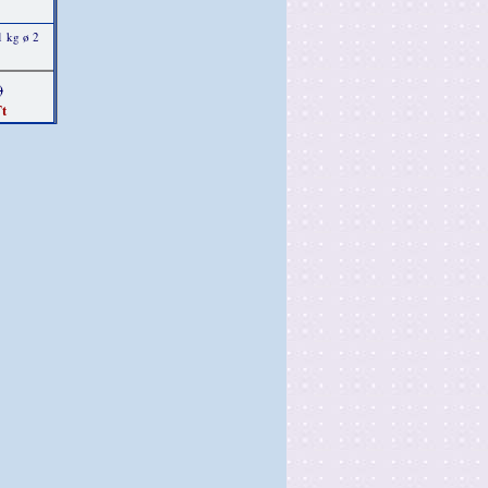
1 kg ø 2
)
t