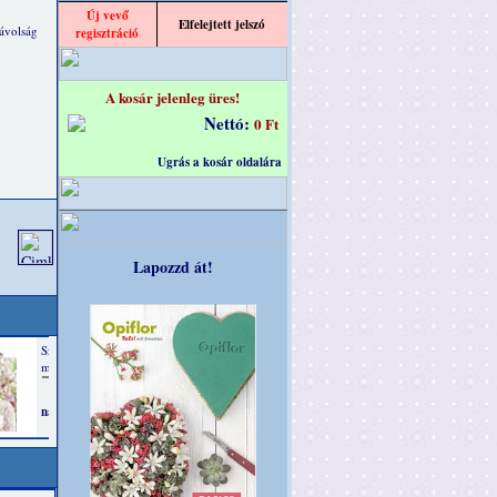
Új vevő
Elfelejtett jelszó
ávolság
regisztráció
A kosár jelenleg üres!
Nettó:
0 Ft
Ugrás a kosár oldalára
Lapozzd át!