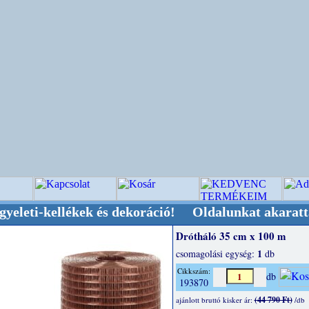
ellékek és dekoráció! Oldalunkat akarattal tart
Drótháló 35 cm x 100 m
1
csomagolási egység:
db
Cikkszám:
db
193870
(44 790 Ft)
ajánlott bruttó kisker ár:
/db