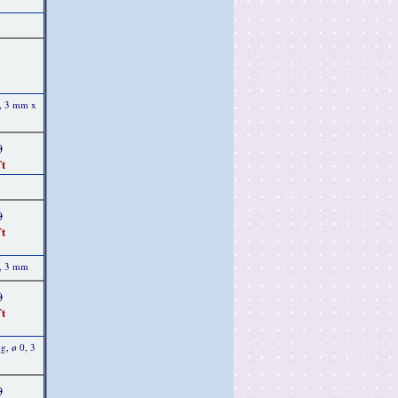
0, 3 mm x
)
t
)
t
0, 3 mm
)
t
g, ø 0, 3
)