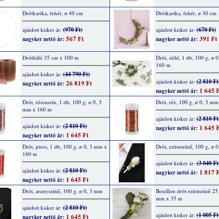
Drótkarika, fehér, ø 40 cm
Drótkarika, fehér, ø 30 cm
(970 Ft)
(670 Ft)
ajánlott kisker ár:
ajánlott kisker ár:
567 Ft
391 Ft
nagyker nettó ár:
nagyker nettó ár:
Drótháló 35 cm x 100 m
Drót, zöld, 1 db, 100 g, ø 
160 m
(44 790 Ft)
ajánlott kisker ár:
(2 810 Ft
ajánlott kisker ár:
26 819 Ft
nagyker nettó ár:
1 645 F
nagyker nettó ár:
Drót, rózsaszín, 1 db, 100 g, ø 0, 3
Drót, réz, 100 g, ø 0, 3 mm
mm x 160 m
(2 810 Ft
ajánlott kisker ár:
(2 810 Ft)
ajánlott kisker ár:
1 645 F
nagyker nettó ár:
1 645 Ft
nagyker nettó ár:
Drót, piros, 1 db, 100 g, ø 0, 3 mm x
Drót, ezüstszínű, 100 g, ø 
160 m
(3 040 Ft
ajánlott kisker ár:
(2 810 Ft)
ajánlott kisker ár:
1 817 F
nagyker nettó ár:
1 645 Ft
nagyker nettó ár:
Drót, aranyszínű, 100 g, ø 0, 3 mm
Bouillon drót ezüstszínű 25 
mm x 35 m
(2 810 Ft)
ajánlott kisker ár:
(1 005 Ft
ajánlott kisker ár:
1 645 Ft
nagyker nettó ár: