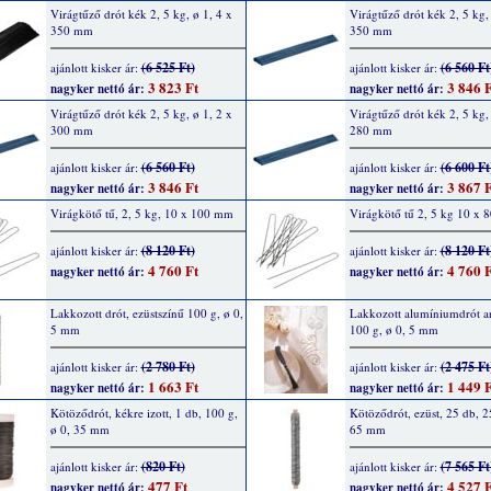
Virágtűző drót kék 2, 5 kg, ø 1, 4 x
Virágtűző drót kék 2, 5 kg, 
350 mm
350 mm
(6 525 Ft)
(6 560 Ft
ajánlott kisker ár:
ajánlott kisker ár:
3 823 Ft
3 846 F
nagyker nettó ár:
nagyker nettó ár:
Virágtűző drót kék 2, 5 kg, ø 1, 2 x
Virágtűző drót kék 2, 5 kg, 
300 mm
280 mm
(6 560 Ft)
(6 600 Ft
ajánlott kisker ár:
ajánlott kisker ár:
3 846 Ft
3 867 F
nagyker nettó ár:
nagyker nettó ár:
Virágkötő tű, 2, 5 kg, 10 x 100 mm
Virágkötő tű 2, 5 kg 10 x
(8 120 Ft)
(8 120 Ft
ajánlott kisker ár:
ajánlott kisker ár:
4 760 Ft
4 760 F
nagyker nettó ár:
nagyker nettó ár:
Lakkozott drót, ezüstszínű 100 g, ø 0,
Lakkozott alumíniumdrót a
5 mm
100 g, ø 0, 5 mm
(2 780 Ft)
(2 475 Ft
ajánlott kisker ár:
ajánlott kisker ár:
1 663 Ft
1 449 F
nagyker nettó ár:
nagyker nettó ár:
Kötöződrót, kékre izott, 1 db, 100 g,
Kötöződrót, ezüst, 25 db, 2
ø 0, 35 mm
65 mm
(820 Ft)
(7 565 Ft
ajánlott kisker ár:
ajánlott kisker ár:
477 Ft
4 527 F
nagyker nettó ár:
nagyker nettó ár: