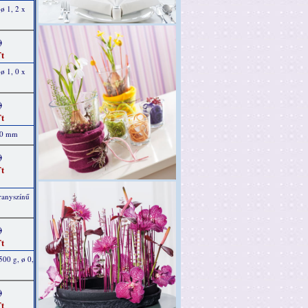
ø 1, 2 x
)
t
ø 1, 0 x
)
t
 80 mm
)
t
ranyszínű
)
t
500 g, ø 0,
)
t