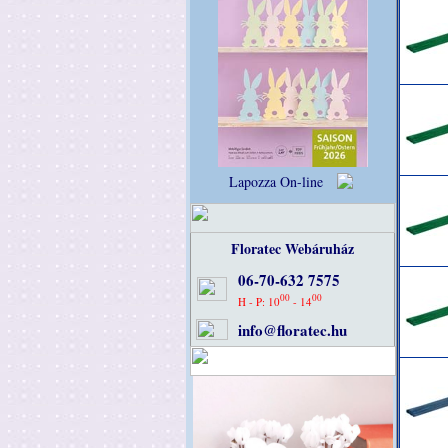
Lapozza On-line
Floratec Webáruház
06-70-632 7575
00
00
H - P: 10
- 14
info@floratec.hu