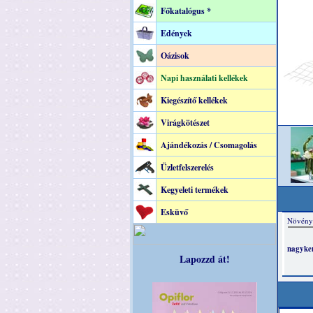
Főkatalógus *
Edények
Oázisok
Napi használati kellékek
Kiegészítő kellékek
Virágkötészet
Ajándékozás / Csomagolás
Üzletfelszerelés
Kegyeleti termékek
Esküvő
Lapozzd át!