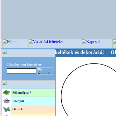
ői-, Kegyeleti-kellékek és dekoráció! Oldalunk
Cikkszám, vagy keresett szó
Főkatalógus *
Edények
Oázisok