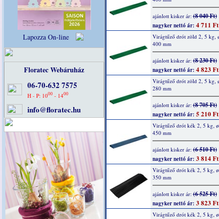
(8 040 Ft)
ajánlott kisker ár:
4 711 Ft
nagyker nettó ár:
Lapozza On-line
Virágtűző drót zöld 2, 5 kg, 
400 mm
(8 230 Ft)
ajánlott kisker ár:
Floratec Webáruház
4 823 Ft
nagyker nettó ár:
Virágtűző drót zöld 2, 5 kg, 
06-70-632 7575
280 mm
00
00
H - P: 10
- 14
(8 705 Ft)
ajánlott kisker ár:
info@floratec.hu
5 210 Ft
nagyker nettó ár:
Virágtűző drót kék 2, 5 kg, ø
450 mm
(6 510 Ft)
ajánlott kisker ár:
3 814 Ft
nagyker nettó ár:
Virágtűző drót kék 2, 5 kg, ø
350 mm
(6 525 Ft)
ajánlott kisker ár:
3 823 Ft
nagyker nettó ár:
Virágtűző drót kék 2, 5 kg, ø