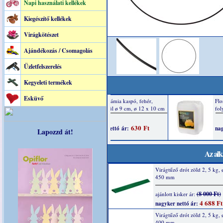
Napi használati kellékek
Kiegészítő kellékek
Virágkötészet
Ajándékozás / Csomagolás
Üzletfelszerelés
Kegyeleti termékek
Esküvő
Lapozzd át!
Az alk
Virágtűző drót zöld 2, 5 kg, 
450 mm
(8 000 Ft)
ajánlott kisker ár:
4 688 Ft
nagyker nettó ár:
Virágtűző drót zöld 2, 5 kg, 
400 mm