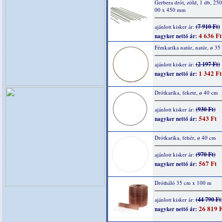
Gerbera drót, zöld, 1 db, 250
00 x 450 mm
(7 910 Ft)
ajánlott kisker ár:
4 636 Ft
nagyker nettó ár:
Fémkarika natúr, natúr, ø 35
(2 197 Ft)
ajánlott kisker ár:
1 342 Ft
nagyker nettó ár:
Drótkarika, fekete, ø 40 cm
(930 Ft)
ajánlott kisker ár:
543 Ft
nagyker nettó ár:
Drótkarika, fehér, ø 40 cm
(970 Ft)
ajánlott kisker ár:
567 Ft
nagyker nettó ár:
Drótháló 35 cm x 100 m
(44 790 Ft
ajánlott kisker ár:
26 819 F
nagyker nettó ár: