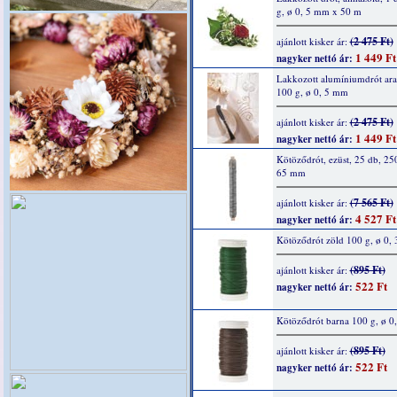
g, ø 0, 5 mm x 50 m
(2 475 Ft)
ajánlott kisker ár:
1 449 Ft
nagyker nettó ár:
Lakkozott alumíniumdrót ar
100 g, ø 0, 5 mm
(2 475 Ft)
ajánlott kisker ár:
1 449 Ft
nagyker nettó ár:
Kötöződrót, ezüst, 25 db, 250
65 mm
(7 565 Ft)
ajánlott kisker ár:
4 527 Ft
nagyker nettó ár:
Kötöződrót zöld 100 g, ø 0,
(895 Ft)
ajánlott kisker ár:
522 Ft
nagyker nettó ár:
Kötöződrót barna 100 g, ø 
(895 Ft)
ajánlott kisker ár:
522 Ft
nagyker nettó ár: