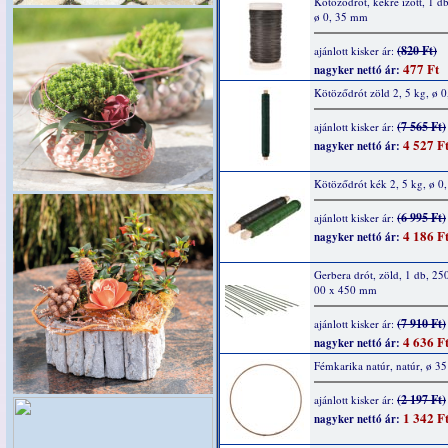
Kötöződrót, kékre izott, 1 d
ø 0, 35 mm
(820 Ft)
ajánlott kisker ár:
477 Ft
nagyker nettó ár:
Kötöződrót zöld 2, 5 kg, ø 
(7 565 Ft)
ajánlott kisker ár:
4 527 F
nagyker nettó ár:
Kötöződrót kék 2, 5 kg, ø 
(6 995 Ft)
ajánlott kisker ár:
4 186 F
nagyker nettó ár:
Gerbera drót, zöld, 1 db, 250
00 x 450 mm
(7 910 Ft)
ajánlott kisker ár:
4 636 F
nagyker nettó ár:
Fémkarika natúr, natúr, ø 3
(2 197 Ft)
ajánlott kisker ár:
1 342 F
nagyker nettó ár: