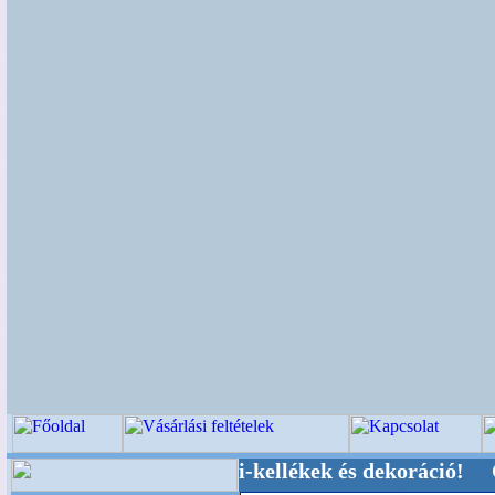
küvői-, Kegyeleti-kellékek és dekoráció! Oldalu