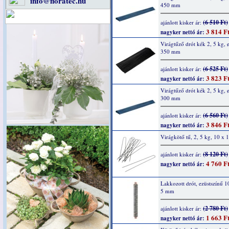
info@floratec.hu
450 mm
(6 510 Ft)
ajánlott kisker ár:
3 814 F
nagyker nettó ár:
Virágtűző drót kék 2, 5 kg, ø
350 mm
(6 525 Ft)
ajánlott kisker ár:
3 823 F
nagyker nettó ár:
Virágtűző drót kék 2, 5 kg, ø
300 mm
(6 560 Ft)
ajánlott kisker ár:
3 846 F
nagyker nettó ár:
Virágkötő tű, 2, 5 kg, 10 x
(8 120 Ft)
ajánlott kisker ár:
4 760 F
nagyker nettó ár:
Lakkozott drót, ezüstszínű 1
5 mm
(2 780 Ft)
ajánlott kisker ár:
1 663 F
nagyker nettó ár: