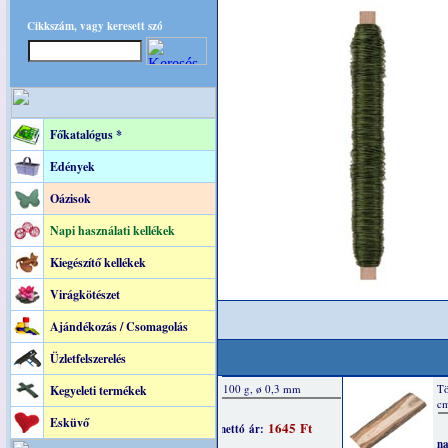
Cikkszám, vagy keresett szó
Főkatalógus *
Edények
Oázisok
Napi használati kellékek
Kiegészítő kellékek
Virágkötészet
Ajándékozás / Csomagolás
Üzletfelszerelés
Kegyeleti termékek
Esküvő