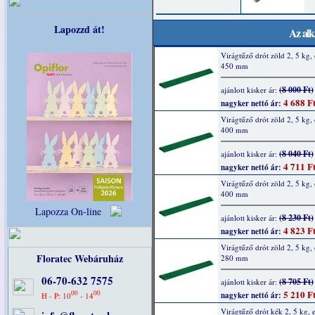
Lapozzd át!
Az alk
Virágtűző drót zöld 2, 5 kg, 
450 mm
(8 000 Ft)
ajánlott kisker ár:
4 688 F
nagyker nettó ár:
Virágtűző drót zöld 2, 5 kg, 
400 mm
(8 040 Ft)
ajánlott kisker ár:
4 711 F
nagyker nettó ár:
Virágtűző drót zöld 2, 5 kg, 
400 mm
Lapozza On-line
(8 230 Ft)
ajánlott kisker ár:
4 823 F
nagyker nettó ár:
Virágtűző drót zöld 2, 5 kg, 
Floratec Webáruház
280 mm
06-70-632 7575
(8 705 Ft)
ajánlott kisker ár:
5 210 F
00
00
nagyker nettó ár:
H - P: 10
- 14
Virágtűző drót kék 2, 5 kg, ø