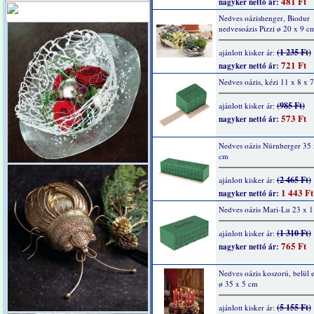
481 Ft
nagyker nettó ár:
Nedves oázishenger, Biodur
nedvesoázis Pizzi ø 20 x 9 c
(1 235 Ft)
ajánlott kisker ár:
721 Ft
nagyker nettó ár:
Nedves oázis, kézi 11 x 8 x 
(985 Ft)
ajánlott kisker ár:
573 Ft
nagyker nettó ár:
Nedves oázis Nürnberger 35 
cm
(2 465 Ft)
ajánlott kisker ár:
1 443 Ft
nagyker nettó ár:
Nedves oázis Mari-Lu 23 x 1
(1 310 Ft)
ajánlott kisker ár:
765 Ft
nagyker nettó ár:
Nedves oázis koszorú, belül 
ø 35 x 5 cm
(5 155 Ft)
ajánlott kisker ár: