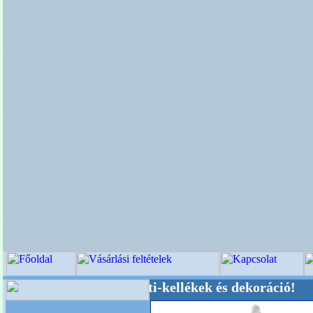
üvői-, Kegyeleti-kellékek és dekoráció! Oldalun