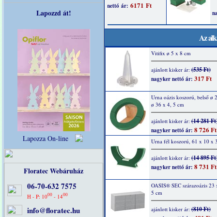
Lapozzd át!
Az alk
Vitifix ø 5 x 8 cm
(535 Ft)
ajánlott kisker ár:
317 Ft
nagyker nettó ár:
Urna oázis koszorú, belső ø 
ø 36 x 4, 5 cm
(14 281 Ft
ajánlott kisker ár:
8 726 Ft
nagyker nettó ár:
Lapozza On-line
Urna fél koszorú, 61 x 10 x
(14 895 Ft
ajánlott kisker ár:
8 731 Ft
nagyker nettó ár:
Floratec Webáruház
06-70-632 7575
OASIS® SEC szárazoázis 23 x
5 cm
00
00
H - P: 10
- 14
info@floratec.hu
(810 Ft)
ajánlott kisker ár: