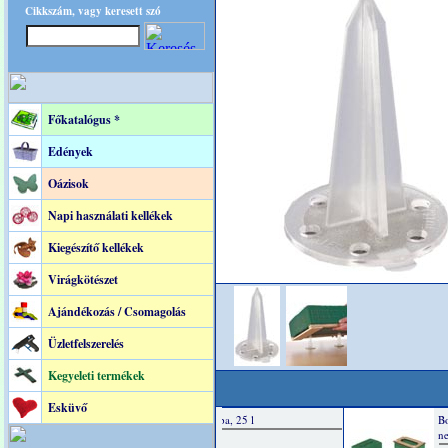
Cikkszám, vagy keresett szó
Főkatalógus *
Edények
Oázisok
Napi használati kellékek
Kiegészítő kellékek
Virágkötészet
Ajándékozás / Csomagolás
Üzletfelszerelés
Kegyeleti termékek
Esküvő