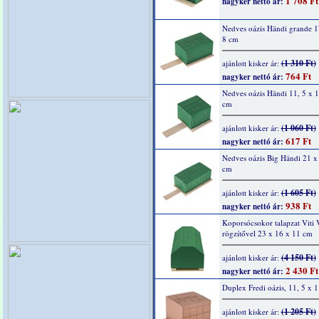
1 708 Ft
nagyker nettó ár:
Nedves oázis Händi grande 1
8 cm
(1 310 Ft)
ajánlott kisker ár:
764 Ft
nagyker nettó ár:
Nedves oázis Händi 11, 5 x 1
cm
(1 060 Ft)
ajánlott kisker ár:
617 Ft
nagyker nettó ár:
Nedves oázis Big Händi 21 x
cm
(1 605 Ft)
ajánlott kisker ár:
938 Ft
nagyker nettó ár:
Koporsócsokor talapzat Viti V
rögzítővel 23 x 16 x 11 cm
(4 150 Ft)
ajánlott kisker ár:
2 430 Ft
nagyker nettó ár:
Duplex Fredi oázis, 11, 5 x 
(1 205 Ft)
ajánlott kisker ár: