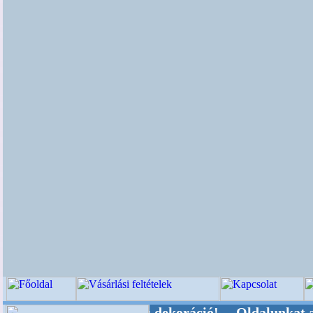
eleti-kellékek és dekoráció! Oldalunkat akaratt