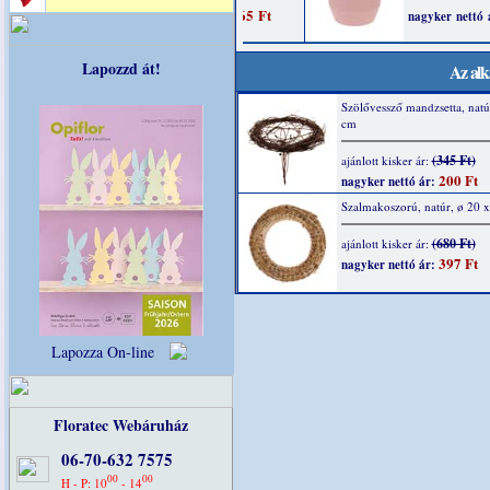
Lapozzd át!
Az alk
Szölővessző mandzsetta, natú
cm
(345 Ft)
ajánlott kisker ár:
200 Ft
nagyker nettó ár:
Szalmakoszorú, natúr, ø 20 
(680 Ft)
ajánlott kisker ár:
397 Ft
nagyker nettó ár:
Lapozza On-line
Floratec Webáruház
06-70-632 7575
00
00
H - P: 10
- 14