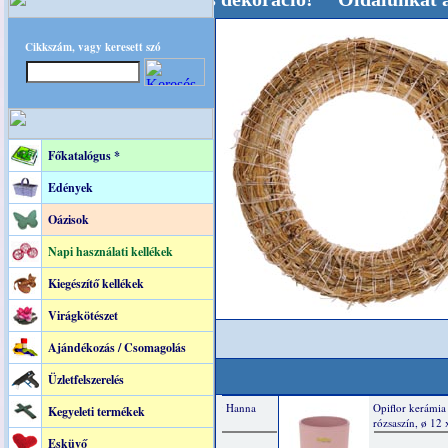
Cikkszám, vagy keresett szó
Főkatalógus *
Edények
Oázisok
Napi használati kellékek
Kiegészítő kellékek
Virágkötészet
Ajándékozás / Csomagolás
Üzletfelszerelés
Kegyeleti termékek
Esküvő