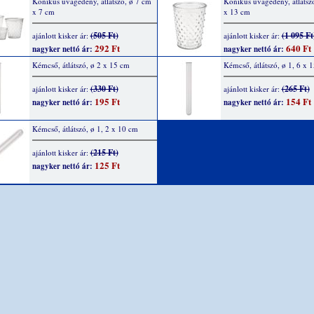
Kónikus üvagedény, átlátszó, ø 7 cm
Kónikus üvagedény, átlátsz
x 7 cm
x 13 cm
(505 Ft)
(1 095 Ft
ajánlott kisker ár:
ajánlott kisker ár:
292 Ft
640 Ft
nagyker nettó ár:
nagyker nettó ár:
Kémcső, átlátszó, ø 2 x 15 cm
Kémcső, átlátszó, ø 1, 6 x 
(330 Ft)
(265 Ft)
ajánlott kisker ár:
ajánlott kisker ár:
195 Ft
154 Ft
nagyker nettó ár:
nagyker nettó ár:
Kémcső, átlátszó, ø 1, 2 x 10 cm
(215 Ft)
ajánlott kisker ár:
125 Ft
nagyker nettó ár: