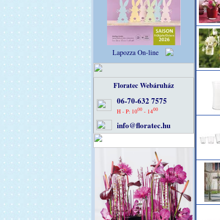
Lapozza On-line
Floratec Webáruház
06-70-632 7575
00
00
H - P: 10
- 14
info@floratec.hu