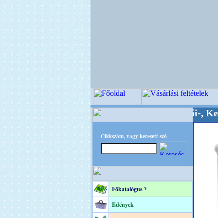
Minőségi Virágkötészeti-, Esküvői-, Kegyeleti-k
Cikkszám, vagy keresett szó
Főkatalógus *
Edények