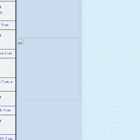
)
t
, 5 cm
)
s ø 3 cm
ø 7 cm, ø
)
14, 5 cm
)
 19, 5 cm