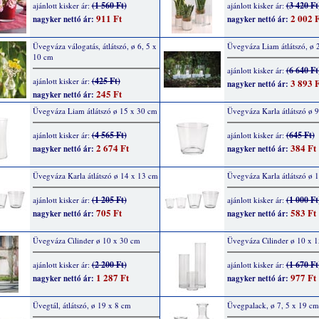
(1 560 Ft)
(3 420 Ft
ajánlott kisker ár:
ajánlott kisker ár:
911 Ft
2 002 F
nagyker nettó ár:
nagyker nettó ár:
Üvegváza válogatás, átlátszó, ø 6, 5 x
Üvegváza Liam átlátszó, ø
10 cm
(6 640 Ft
ajánlott kisker ár:
(425 Ft)
ajánlott kisker ár:
3 893 F
nagyker nettó ár:
245 Ft
nagyker nettó ár:
Üvegváza Liam átlátszó ø 15 x 30 cm
Üvegváza Karla átlátszó ø 
(4 565 Ft)
(645 Ft)
ajánlott kisker ár:
ajánlott kisker ár:
2 674 Ft
384 Ft
nagyker nettó ár:
nagyker nettó ár:
Üvegváza Karla átlátszó ø 14 x 13 cm
Üvegváza Karla átlátszó ø 
(1 205 Ft)
(1 000 Ft
ajánlott kisker ár:
ajánlott kisker ár:
705 Ft
583 Ft
nagyker nettó ár:
nagyker nettó ár:
Üvegváza Cilinder ø 10 x 30 cm
Üvegváza Cilinder ø 10 x 
(2 200 Ft)
(1 670 Ft
ajánlott kisker ár:
ajánlott kisker ár:
1 287 Ft
977 Ft
nagyker nettó ár:
nagyker nettó ár:
Üvegtál, átlátszó, ø 19 x 8 cm
Üvegpalack, ø 7, 5 x 19 cm