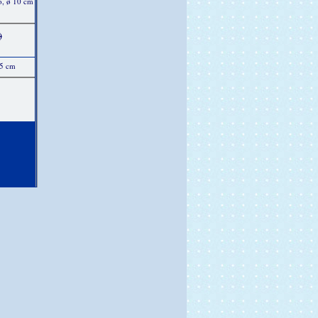
ó, ø 10 cm
)
15 cm