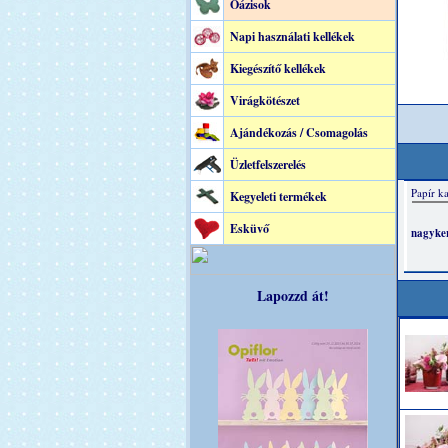
Oázisok
Napi használati kellékek
Kiegészítő kellékek
Virágkötészet
Ajándékozás / Csomagolás
Üzletfelszerelés
Kegyeleti termékek
Esküvő
Lapozzd át!