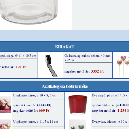
KIRAKAT
Az alkategória többi terméke
Üvgkaspó, piros, ø 10 x 8, 5 cm
Üvgkaspó, piros, ø 14, 5 x
(1 145 Ft)
(2 110 Ft
ajánlott kisker ár:
ajánlott kisker ár:
669 Ft
1 234 F
nagyker nettó ár:
nagyker nettó ár:
Üvgkaspó, piros, ø 11, 5 x 11 cm
Üvegváza, átlátszó, ø 10 x