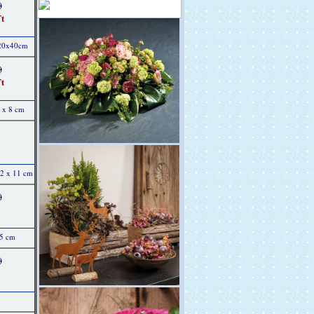
)
t
 20x40cm
)
t
9 x 8 cm
12 x 11 cm
)
15 cm
)