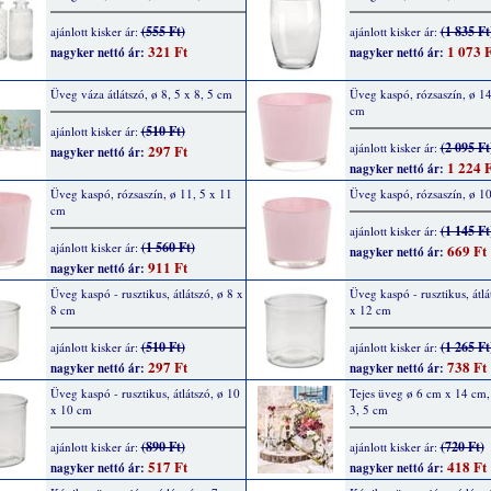
(555 Ft)
(1 835 Ft
ajánlott kisker ár:
ajánlott kisker ár:
321 Ft
1 073 F
nagyker nettó ár:
nagyker nettó ár:
Üveg váza átlátszó, ø 8, 5 x 8, 5 cm
Üveg kaspó, rózsaszín, ø 14
cm
(510 Ft)
ajánlott kisker ár:
(2 095 Ft
ajánlott kisker ár:
297 Ft
nagyker nettó ár:
1 224 F
nagyker nettó ár:
Üveg kaspó, rózsaszín, ø 11, 5 x 11
Üveg kaspó, rózsaszín, ø 10
cm
(1 145 Ft
ajánlott kisker ár:
(1 560 Ft)
ajánlott kisker ár:
669 Ft
nagyker nettó ár:
911 Ft
nagyker nettó ár:
Üveg kaspó - rusztikus, átlátszó, ø 8 x
Üveg kaspó - rusztikus, átlá
8 cm
x 12 cm
(510 Ft)
(1 265 Ft
ajánlott kisker ár:
ajánlott kisker ár:
297 Ft
738 Ft
nagyker nettó ár:
nagyker nettó ár:
Üveg kaspó - rusztikus, átlátszó, ø 10
Tejes üveg ø 6 cm x 14 cm, 
x 10 cm
3, 5 cm
(890 Ft)
(720 Ft)
ajánlott kisker ár:
ajánlott kisker ár:
517 Ft
418 Ft
nagyker nettó ár:
nagyker nettó ár: