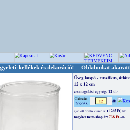
ellékek és dekoráció! Oldalunkat akarattal tart
Üveg kaspó - rusztikus, átláts
12 x 12 cm
12
csomagolási egység:
db
Cikkszám:
db
209038
(1 265 Ft)
ajánlott bruttó kisker ár:
/db
738 Ft
nagyker nettó shop ár:
/db