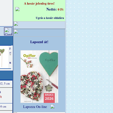
A kosár jelenleg üres!
Nettó:
0 Ft
Ugrás a kosár oldalára
Lapozzd át!
 12, 5 cm
)
t
Lapozza On-line
 40 cm