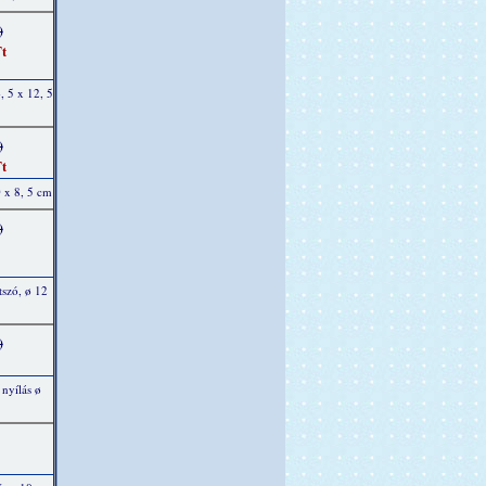
)
t
, 5 x 12, 5
)
t
 x 8, 5 cm
)
tszó, ø 12
)
nyílás ø