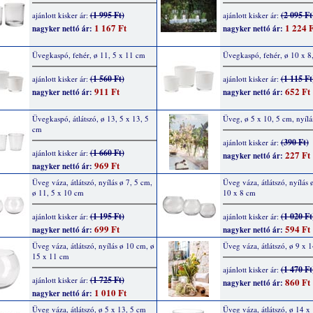
(1 995 Ft)
(2 095 Ft
ajánlott kisker ár:
ajánlott kisker ár:
1 167 Ft
1 224 F
nagyker nettó ár:
nagyker nettó ár:
Üvegkaspó, fehér, ø 11, 5 x 11 cm
Üvegkaspó, fehér, ø 10 x 8
(1 560 Ft)
(1 115 Ft
ajánlott kisker ár:
ajánlott kisker ár:
911 Ft
652 Ft
nagyker nettó ár:
nagyker nettó ár:
Üvegkaspó, átlátszó, ø 13, 5 x 13, 5
Üveg, ø 5 x 10, 5 cm, nyílá
cm
(390 Ft)
ajánlott kisker ár:
(1 660 Ft)
ajánlott kisker ár:
227 Ft
nagyker nettó ár:
969 Ft
nagyker nettó ár:
Üveg váza, átlátszó, nyílás ø 7, 5 cm,
Üveg váza, átlátszó, nyílás 
ø 11, 5 x 10 cm
10 x 8 cm
(1 195 Ft)
(1 020 Ft
ajánlott kisker ár:
ajánlott kisker ár:
699 Ft
594 Ft
nagyker nettó ár:
nagyker nettó ár:
Üveg váza, átlátszó, nyílás ø 10 cm, ø
Üveg váza, átlátszó, ø 9 x 
15 x 11 cm
(1 470 Ft
ajánlott kisker ár:
(1 725 Ft)
ajánlott kisker ár:
860 Ft
nagyker nettó ár:
1 010 Ft
nagyker nettó ár:
Üveg váza, átlátszó, ø 5 x 13, 5 cm
Üveg váza, átlátszó, ø 14 x