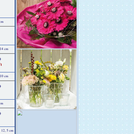
 cm
 14 cm
)
t
 10 cm
)
 cm
)
x 12, 5 cm