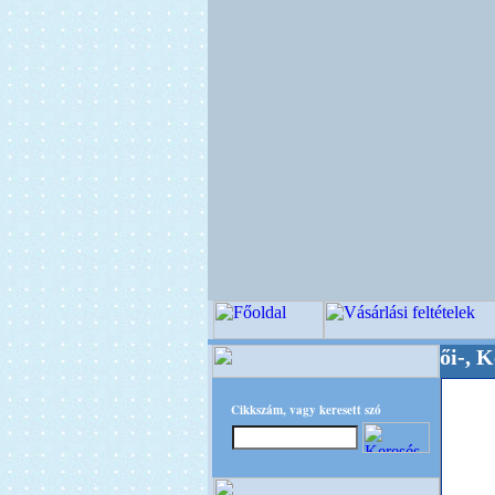
Minőségi Virágkötészeti-, Esküvői-, Kegyeleti-
Cikkszám, vagy keresett szó