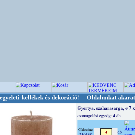
kellékek és dekoráció! Oldalunkat akarattal tar
Gyertya, szaharasárga, ø 7 
4
csomagolási egység:
db
Cikkszám:
db
210168