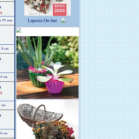
)
t
Lapozza On-line
 x 95 mm
x 8 cm
)
 14 cm
)
t
8 cm
)
 10 cm