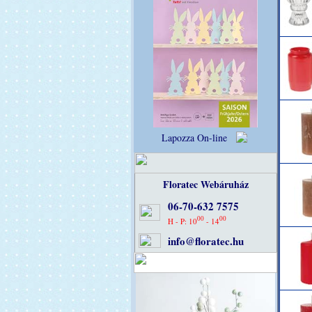
Lapozza On-line
Floratec Webáruház
06-70-632 7575
00
00
H - P: 10
- 14
info@floratec.hu