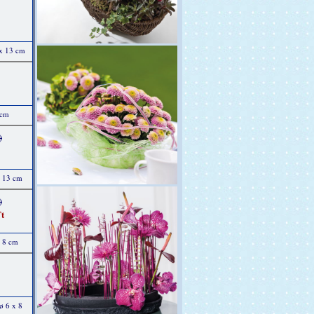
 x 13 cm
 cm
)
x 13 cm
)
t
x 8 cm
ø 6 x 8