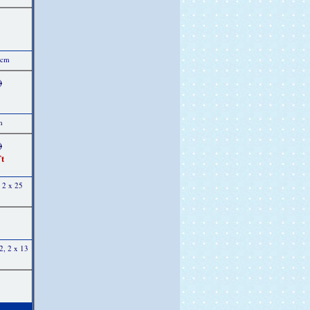
 cm
)
m
)
t
, 2 x 25
2, 2 x 13