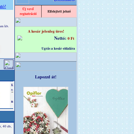
Új vevő
Elfelejtett jelszó
regisztráció
tam kb.
A kosár jelenleg üres!
Nettó:
0 Ft
Ugrás a kosár oldalára
Lapozzd át!
r, 40 db,