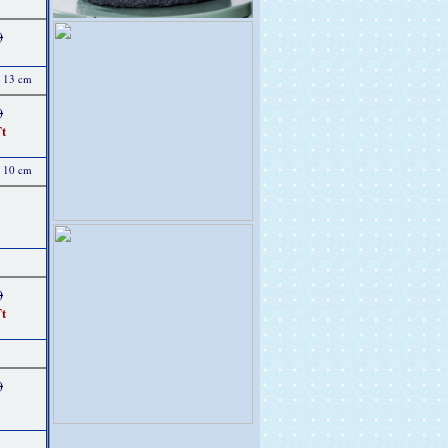
)
x 13 cm
)
t
x 10 cm
)
t
)