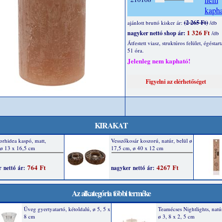
(2 265 Ft)
ajánlott bruttó kisker ár:
/db
1 326 Ft
nagyker nettó shop ár:
/db
Átfestett viasz, struktúros felület, égéstar
51 óra.
Jelenleg nem kapható!
KIRAKAT
Az alkategória többi terméke
Üveg gyertyatartó, kétoldalú, ø 5, 5 x
Teamécses Nightlights, natú
8 cm
ø 3, 8 x 2, 5 cm