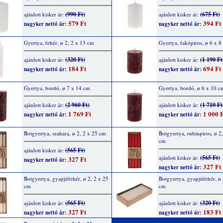
(990 Ft)
(675 Ft)
ajánlott kisker ár:
ajánlott kisker ár:
579 Ft
394 Ft
nagyker nettó ár:
nagyker nettó ár:
Gyertya, fehér, ø 2, 2 x 13 cm
Gyertya, fakópiros, ø 6 x 8
(320 Ft)
(1 190 Ft
ajánlott kisker ár:
ajánlott kisker ár:
184 Ft
694 Ft
nagyker nettó ár:
nagyker nettó ár:
Gyertya, bordó, ø 7 x 14 cm
Gyertya, bordó, ø 6 x 10 c
(2 960 Ft)
(1 710 Ft
ajánlott kisker ár:
ajánlott kisker ár:
1 769 Ft
1 000 F
nagyker nettó ár:
nagyker nettó ár:
Botgyertya, szahara, ø 2, 2 x 25 cm
Botgyertya, rubinpiros, ø 2
cm
(565 Ft)
ajánlott kisker ár:
(565 Ft)
ajánlott kisker ár:
327 Ft
nagyker nettó ár:
327 Ft
nagyker nettó ár:
Botgyertya, gyapjúfehér, ø 2, 2 x 25
Botgyertya, gyapjúfehér, ø 
cm
cm
(565 Ft)
(320 Ft)
ajánlott kisker ár:
ajánlott kisker ár:
327 Ft
183 Ft
nagyker nettó ár:
nagyker nettó ár: