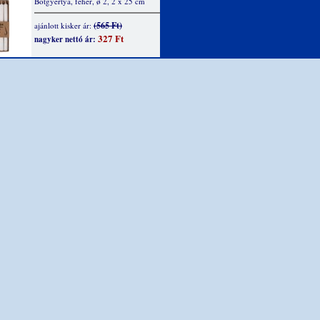
Botgyertya, fehér, ø 2, 2 x 25 cm
(565 Ft)
ajánlott kisker ár:
327 Ft
nagyker nettó ár: