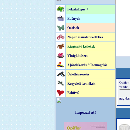
Főkatalógus *
Edények
Oázisok
Napi használati kellékek
Kiegészítő kellékek
Virágkötészet
Ajándékozás / Csomagolás
Üzletfelszerelés
Kegyeleti termékek
Esküvő
Lapozzd át!